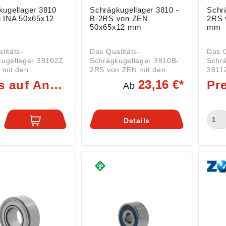
gellager 3810
Schrägkugellager 3810 -
Schr
 50x65x12
B-2RS von ZEN
2RS 
50x65x12 mm
mm
litäts-
Das Qualitäts-
Das Q
kugellager 38102Z
Schrägkugellager 3810B-
Schr
 mit den
2RS von ZEN mit den
3811
ungen 50x65x12
Abmessungen 50x65x12
Abme
23,16 €*
Preis auf Anfrage
Ab
ein Kugellager der
mm ist ein Kugellager der
mm is
n: Innen
Serie 3810 Daten: Innen
Serie 3811
0 mm (Welle)
(DI): 50 mm (Welle)
(DI):
DA): 65 mm Breite
Außen (DA): 65 mm Breite
Auße
Details
m Art:
(B): 12 mm Art:
(B): 1
ger Serie 3810 mit
Kugellager Serie 3810 mit
Kugel
tzzeichen 2Z =
Nachsetzzeichen 2RS =
Nach
tig Deckscheiben
Beidseitig Dichtscheiben
Beids
ech
mit Lippendichtung
mit L
tfüllung) Hier
(Dauerfettfüllung) B =
(Dauer
Sie dazu
Kontaktwinkel 40° für
finde
de WELLENDICHT
Schrägkugellager Hier
pass
finden Sie dazu
RINGE Schrägkuge
 3810-2Z von INA
passende WELLENDICHT
wie 
eireihig in O-
RINGE Schrägkugellager
sind 
ung und besitzen
wie das 3810-B-2RS von
Anor