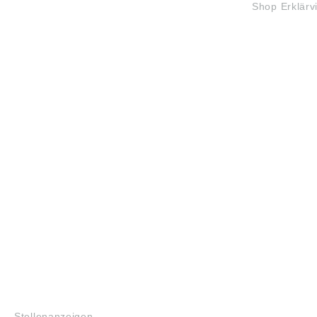
Shop Erklärv
Techno
(www.sc
Abbildu
Irrtum 
Angabe
Produkt
ung ((E
Schaeff
AG & C
Industr
Herzog
German
info.de
JOBS
Stellenanzeigen