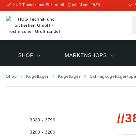
HUG Technik und Sicherheit - Qualität seit 1938
inhalt springen
SHOP
MARKENSHOPS
Shop
Kugellager
Kugellager
Schrägkugellager/Spi
3
3320 - 3799
3200 - 3209