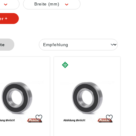
Breite (mm)
er +
ste