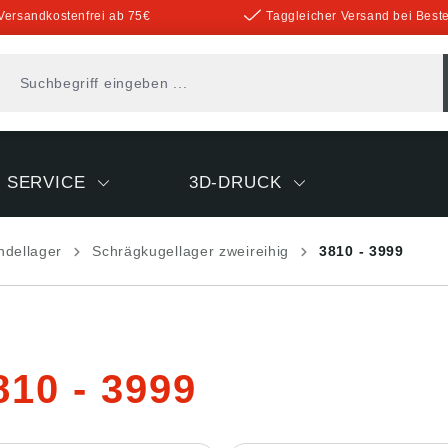
Versandkostenfrei ab 75€
Taggleicher Versand bei Beste
SERVICE
3D-DRUCK
ndellager
Schrägkugellager zweireihig
3810 - 3999
810 - 3999