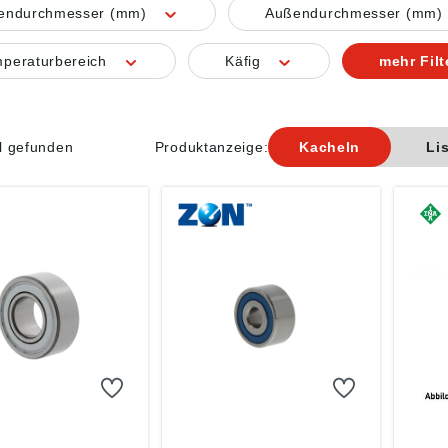
nendurchmesser (mm)
Außendurchmesser (mm)
peraturbereich
Käfig
mehr Filt
el gefunden
Produktanzeige:
Kacheln
Li