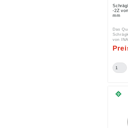
Schrägku
-2Z von INA
mm
Das Qua
Schräg
von INA
Abmess
mm ist 
Serie 3810 Date
(DI): 5
Außen (
(B): 12 m
Kugella
Nachse
Beidsei
Stahlbl
(Dauerfet
finden 
passen
RINGE Schrägkugellager
wie das
sind zw
Anordn