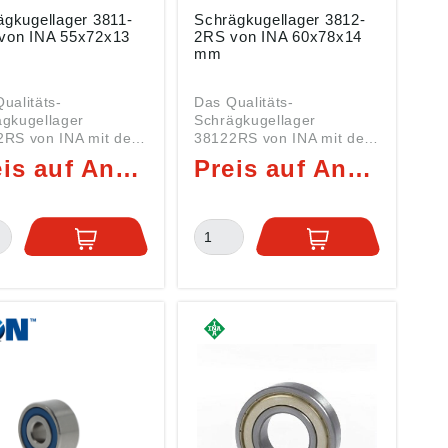
ägkugellager 3811-
Schrägkugellager 3812-
von INA 55x72x13
2RS von INA 60x78x14
mm
ualitäts-
Das Qualitäts-
ägkugellager
Schrägkugellager
2RS von INA mit den
38122RS von INA mit den
ssungen 55x72x13
Abmessungen 60x78x14
Preis auf Anfrage
Preis auf Anfrage
t ein Kugellager der
mm ist ein Kugellager der
 Daten: Innen
Serie 3812 Daten: Innen
 55 mm (Welle)
(DI): 60 mm (Welle)
n (DA): 72 mm Breite
Außen (DA): 78 mm Breite
3 mm Art:
(B): 14 mm Art:
lager Serie 3811 mit
Kugellager Serie 3812 mit
setzzeichen 2RS =
Nachsetzzeichen 2RS =
eitig Dichtscheiben
Beidseitig Dichtscheiben
ippendichtung
mit Lippendichtung
fettfüllung) Hier
(Dauerfettfüllung) Hier
n Sie dazu
finden Sie dazu
ende WELLENDICHT
passende WELLENDICHT
llager
RINGE Schrägkugellager
das 3811-2RS von INA
wie das 3812-2RS von INA
zweireihig in O-
sind zweireihig in O-
dnung und besitzen
Anordnung und besitzen