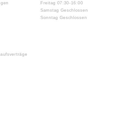
ngen
Freitag 07:30-16:00
nologies AG & Co. KG
Technologies AG & Co. KG
schaeffler.de)
(www.schaeffler.de)
Samstag Geschlossen
dungen sind ähnlich,
Abbildungen sind ähnlich,
Sonntag Geschlossen
m vorbehalten.
Irrtum vorbehalten.
ben gemäß
Angaben gemäß
ktsicherheitsverordn
Produktsicherheitsverordn
(EU) 2023/998):
ung ((EU) 2023/998):
ffler Technologies
Schaeffler Technologies
 Co. KG,
AG & Co. KG,
triestraße 1-3,
Industriestraße 1-3,
kaufsverträge
ogenaurach,
Herzogenaurach,
any,
Germany,
de@schaeffler.com
info.de@schaeffler.com