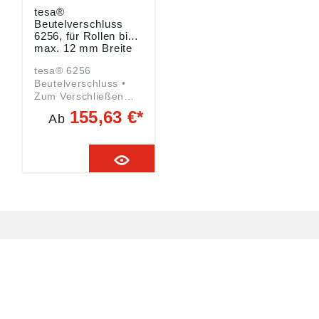
Rollendurchmesser:
tesa®
170 mm Max.
Beutelverschluss
Rollenbreite: 50 mm
6256, für Rollen bis
Kerndurchmesser: 3
max. 12 mm Breite
Zoll Angaben gemäß
tesa® 6256
Produktsicherheitsver
Beutelverschluss •
ordnung ((EU)
Zum Verschließen
2023/998): tesa SE,
von kleineren und
Hugo-Kirchberg-Str.
155,63 €*
Ab
mittleren Beuteln •
1, 22848
Für Rollen bis max.
Norderstedt, DE,
12 mm Breite • Für
presse@tesa.com
Beutel mit einem
Halsdurchmesser bis
ca. 6mm • Robustes
Metallgehäuse •
Flexible Befestigung
durch Anschrauben
auf der Arbeitsplatte •
Geeignet für die
Verarbeitung von
tesafilm® 4104 und
4204 sowie
HUG® Technik und
tesakrepp® 4328
Sicherheit GmbH
Angaben gemäß