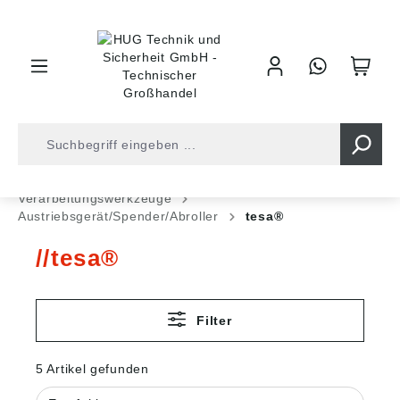
inhalt springen
Shop
Industrietechnik
Chem. Techn. Produkte
Verarbeitungswerkzeuge
Austriebsgerät/Spender/Abroller
tesa®
tesa®
Filter
5 Artikel gefunden