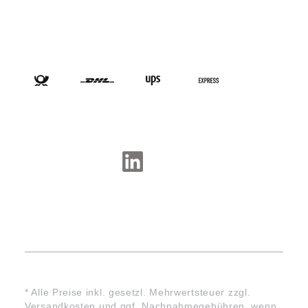
VERSANDARTEN
SOCIAL-MEDIA
* Alle Preise inkl. gesetzl. Mehrwertsteuer zzgl.
Versandkosten
und ggf. Nachnahmegebühren, wenn