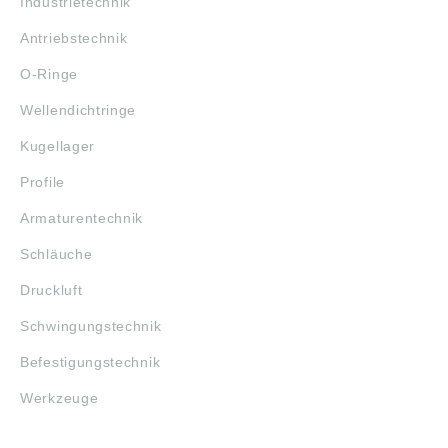
Industrietechnik
Gefahrenhinweise:
H315: Verursacht
Antriebstechnik
Hautreizungen; H319:
Verursacht schwere
O-Ringe
Augenreizung.
Angaben gemäß
Wellendichtringe
Produktsicherheitsver
ordnung ((EU)
Kugellager
2023/998):
BALLISTOL GMBH,
Profile
Ballistolweg 1, 84168
Aham, Deutschland,
Armaturentechnik
E-Mail:
info@ballistol.de
Schläuche
Druckluft
Schwingungstechnik
Befestigungstechnik
Werkzeuge