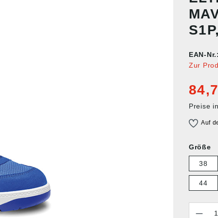
MAV
S1P,
EAN-Nr.
Zur Pro
84,7
Preise i
Auf d
Größe
38
44
Anzahl