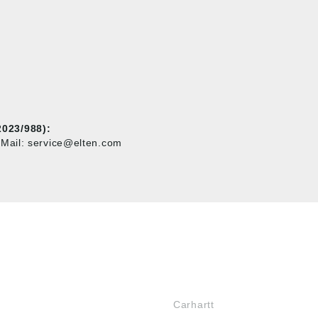
023/988):
Mail: service@elten.com
MARKENSHOPS
Carhartt