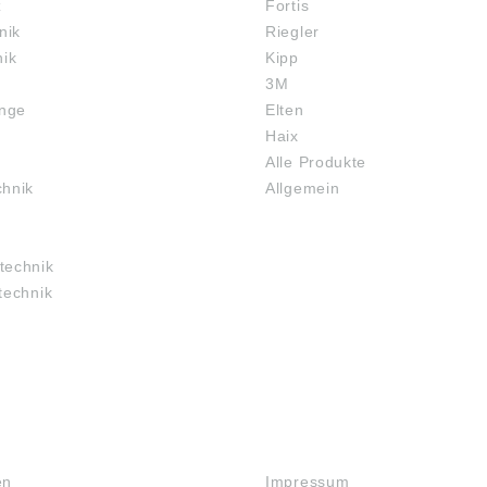
z
Fortis
nik
Riegler
nik
Kipp
3M
inge
Elten
Haix
Alle Produkte
chnik
Allgemein
technik
technik
RECHTLICHES
en
Impressum