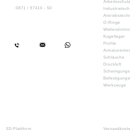
Arbeitsschut
D-84030 Ergolding
Tel.:
0871 / 97410 - 50
Industrietech
Antriebstech
O-Ringe
Wellendichtr
BERATUNG
Kugellager
Profile
Armaturente
Schläuche
Druckluft
Schwingungs
Befestigungs
Werkzeuge
3D-DRUCK
FAQ
3D-Plattform
Versandkost