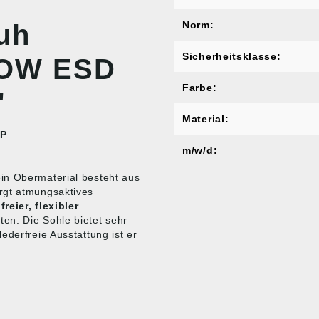
uh
Norm:
Sicherheitsklasse:
OW ESD
Farbe:
"
Material:
1P
m/w/d:
ein Obermaterial besteht aus
rgt atmungsaktives
freier, flexibler
en. Die Sohle bietet sehr
ederfreie Ausstattung ist er