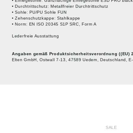
• Einlegesohle: Ganzflächige Einlegesohle ESD PRO black
• Durchtrittschutz: Metallfreier Durchtrittschutz
• Sohle: PU/PU Sohle FUN
• Zehenschutzkappe: Stahlkappe
• Norm: EN ISO 20345 S1P SRC, Form A
Lederfreie Ausstattung
Angaben gemäß Produktsicherheitsverordnung ((EU) 2
Elten GmbH, Ostwall 7-13, 47589 Uedem, Deutschland, E-
HUG® Technik und
SHOP
Sicherheit GmbH
SALE
Am Industriegleis 7