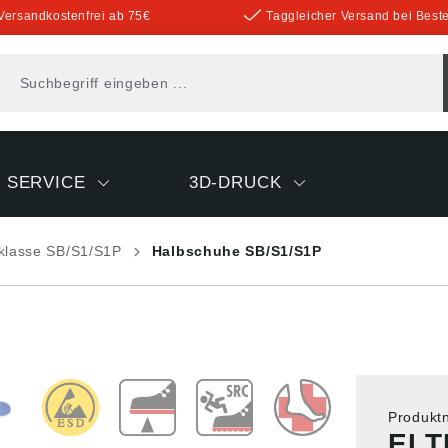
Versandkostenfrei ab 75€
Taggleicher Versand bei Beste
SERVICE
3D-DRUCK
sklasse SB/S1/S1P
Halbschuhe SB/S1/S1P
Produk
ELT