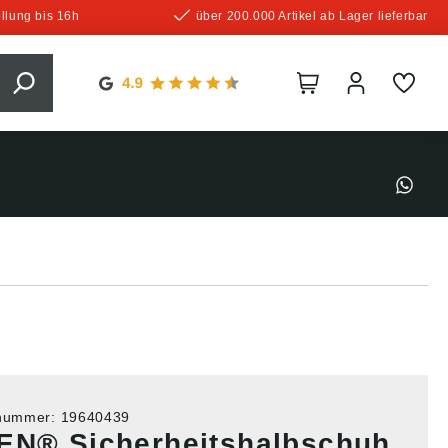
llung bis 16h
über 200.000 Artikel ab Lager lieferbar
tnummer:
19640439
EN® Sicherheitshalbschuh