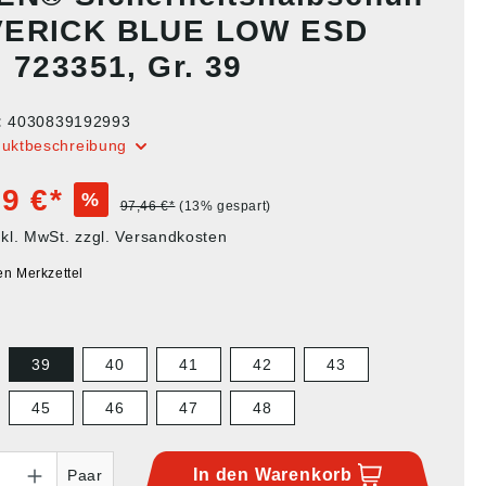
ERICK BLUE LOW ESD
 723351, Gr. 39
:
4030839192993
duktbeschreibung
9 €*
%
97,46 €*
(13% gespart)
nkl. MwSt. zzgl. Versandkosten
en Merkzettel
39
40
41
42
43
45
46
47
48
In den
Warenkorb
Paar