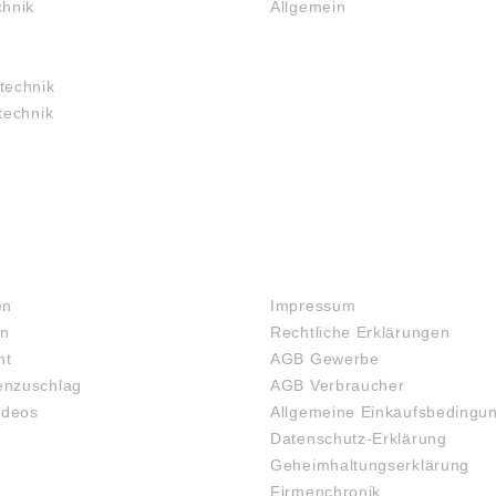
chnik
Allgemein
technik
technik
RECHTLICHES
en
Impressum
en
Rechtliche Erklärungen
ht
AGB Gewerbe
nzuschlag
AGB Verbraucher
ideos
Allgemeine Einkaufsbedingu
Datenschutz-Erklärung
Geheimhaltungserklärung
Firmenchronik