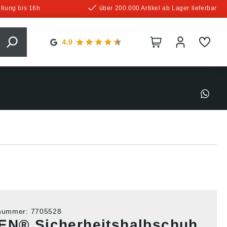
llung bis 16h
über 200.000 Artikel ab Lager lieferbar
tnummer:
7705528
EN® Sicherheitshalbschuh