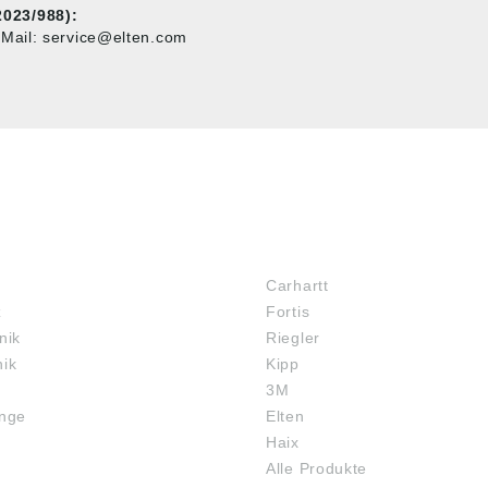
023/988):
Mail: service@elten.com
MARKENSHOPS
Carhartt
z
Fortis
nik
Riegler
nik
Kipp
3M
inge
Elten
Haix
Alle Produkte