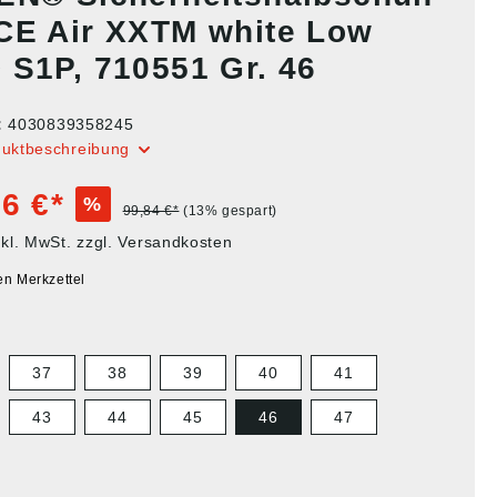
CE Air XXTM white Low
 S1P, 710551 Gr. 46
:
4030839358245
duktbeschreibung
6 €*
%
99,84 €*
(13% gespart)
nkl. MwSt. zzgl. Versandkosten
en Merkzettel
37
38
39
40
41
43
44
45
46
47