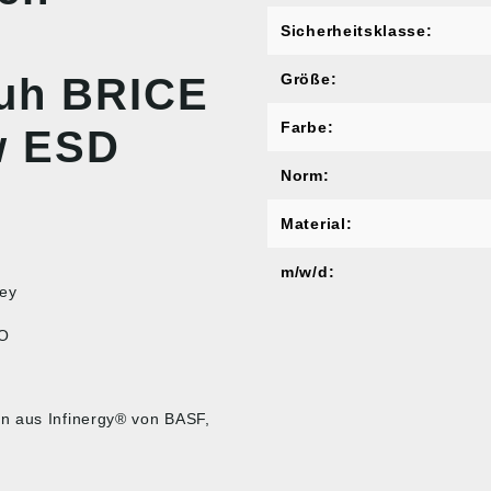
Sicherheitsklasse:
huh BRICE
Größe:
Farbe:
w ESD
Norm:
Material:
m/w/d:
rey
NO
n aus Infinergy® von BASF,