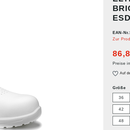
BRI
ESD
EAN-Nr.
Zur Pro
86,8
Preise i
Auf d
Größe
36
42
48