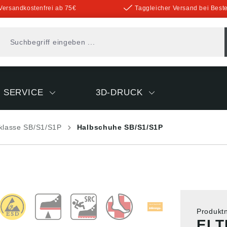
Versandkostenfrei ab 75€
Taggleicher Versand bei Beste
SERVICE
3D-DRUCK
sklasse SB/S1/S1P
Halbschuhe SB/S1/S1P
Produk
ELT