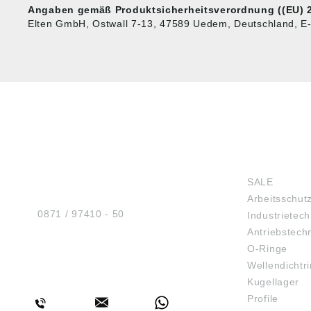
Angaben gemäß Produktsicherheitsverordnung ((EU) 2
Elten GmbH, Ostwall 7-13, 47589 Uedem, Deutschland, E-
HUG® Technik und
SHOP
Sicherheit GmbH
SALE
Am Industriegleis 7
Arbeitsschut
D-84030 Ergolding
Tel.:
0871 / 97410 - 50
Industrietech
Antriebstech
O-Ringe
Wellendichtr
BERATUNG
Kugellager
Profile