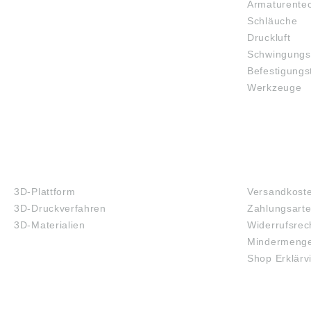
Armaturente
Schläuche
Druckluft
Schwingungs
Befestigungs
Werkzeuge
3D-DRUCK
FAQ
3D-Plattform
Versandkost
3D-Druckverfahren
Zahlungsart
3D-Materialien
Widerrufsrec
Mindermenge
Shop Erklärv