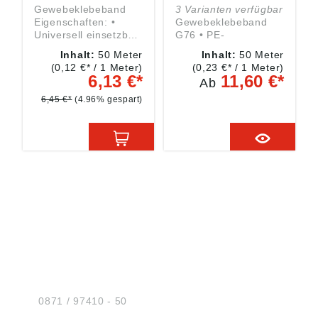
Gewebeklebeband
3 Varianten verfügbar
Eigenschaften: •
Gewebeklebeband
Universell einsetzbar
G76 • PE-
• Leichtes Handling
beschichtetes
Inhalt:
50 Meter
Inhalt:
50 Meter
dank Abriss ohne
Gewebe •
(0,12 €* / 1 Meter)
(0,23 €* / 1 Meter)
Hilfsmittel •
Naturkautschukkleber
6,13 €*
11,60 €*
Ab
Witterungsbeständig
• Witterungs- und
• Wasserdicht • Sehr
alterungsbeständig •
6,45 €*
(4.96% gespart)
gute Haftung
Abdecken rauer
Untergründe, z. B.
Putz, Reparaturband,
Abdichten, Fixieren •
Temperaturbeständig
keit: bis +60 °C •
Banddicke: 0,18 mm
HUG® Technik und
Sicherheit GmbH
Am Industriegleis 7
D-84030 Ergolding
Tel.:
0871 / 97410 - 50