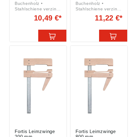
Buchenholz •
Buchenholz •
Stahlschiene verzinkt
Stahlschiene verzinkt
• Stufenlos
• Stufenlos
10,49 €*
11,22 €*
steuerbarer Druck
steuerbarer Druck
durch Exzenterhebel
durch Exzenterhebel
• Rutschsicher durch
• Rutschsicher durch
Korkauflage
Korkauflage
Spannweite: 300 mm
Spannweite: 400 mm
Ausladung: 110 mm
Ausladung: 110 mm
Angaben gemäß
Angaben gemäß
Produktsicherheitsver
Produktsicherheitsver
ordnung ((EU)
ordnung ((EU)
2023/998):
2023/998):
Einkaufsbüro
Einkaufsbüro
Deutscher
Deutscher
Eisenhändler GmbH,
Eisenhändler GmbH,
EDE Platz 1, 42389
EDE Platz 1, 42389
Wuppertal, DE,
Wuppertal, DE,
webkontakt@ede.de
webkontakt@ede.de
Fortis Leimzwinge
Fortis Leimzwinge
200 mm
800 mm