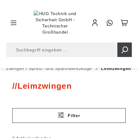
inhalt springen
Spanner • Fixierung
Zwingen / Spreiz- und Spannwerkzeuge
Leimzwingen
Leimzwingen
Filter