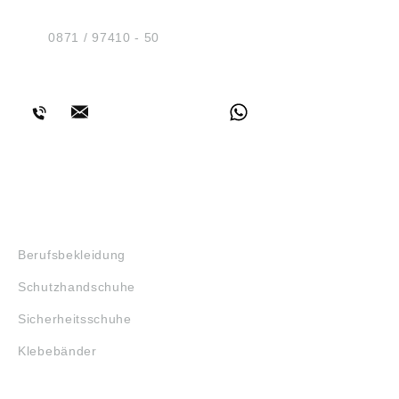
Am Industriegleis 7
Wuppertal, DE,
Wuppertal, DE,
D-84030 Ergolding
webkontakt@ede.de
webkontakt@ede.de
Tel.:
0871 / 97410 - 50
BERATUNG
SHOP
Berufsbekleidung
Schutzhandschuhe
Sicherheitsschuhe
Klebebänder