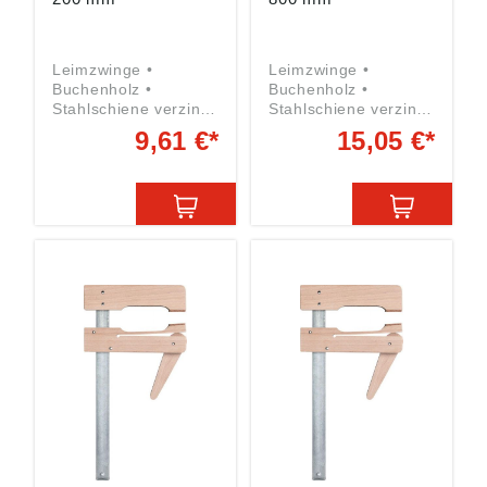
Leimzwinge •
Leimzwinge •
Buchenholz •
Buchenholz •
Stahlschiene verzinkt
Stahlschiene verzinkt
• Stufenlos
• Stufenlos
9,61 €*
15,05 €*
steuerbarer Druck
steuerbarer Druck
durch Exzenterhebel
durch Exzenterhebel
• Rutschsicher durch
• Rutschsicher durch
Korkauflage
Korkauflage
Spannweite: 200 mm
Spannweite: 800 mm
Ausladung: 110 mm
Ausladung: 110 mm
Angaben gemäß
Angaben gemäß
Produktsicherheitsver
Produktsicherheitsver
ordnung ((EU)
ordnung ((EU)
2023/998):
2023/998):
Einkaufsbüro
Einkaufsbüro
Deutscher
Deutscher
Eisenhändler GmbH,
Eisenhändler GmbH,
EDE Platz 1, 42389
EDE Platz 1, 42389
Wuppertal, DE,
Wuppertal, DE,
webkontakt@ede.de
webkontakt@ede.de