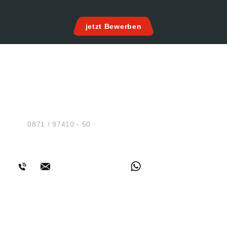
jetzt Bewerben
HUG® Technik und
Sicherheit GmbH
Am Industriegleis 7
D-84030 Ergolding
Tel.:
0871 / 97410 - 50
BERATUNG