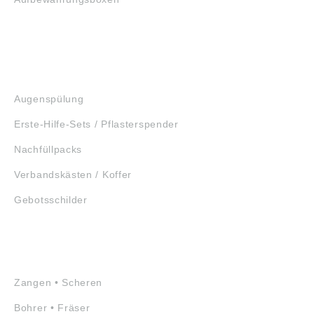
GEHÖRSCHUTZ
SCHUTZBRILLEN
ERSTE HILFE
Augenspülung
Erste-Hilfe-Sets / Pflasterspender
Nachfüllpacks
Verbandskästen / Koffer
Gebotsschilder
WERKZEUGE
Zangen • Scheren
Bohrer • Fräser