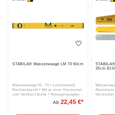
2023/998)
GmbH & Co
88131 Lin
sola@sola
STABILA® Wasserwaage LM 70 60cm
STABILA®
25cm 81
Wasserwaage Nr. 70 • Leichtmetall-
Wasserwaa
Rechteckprofil • Mit je einer Horizontal-
Aluminium-
und Vertikal-Libelle • Messgenauigkeit
Horizontal-
Normalmessung 0,029° = 0,5 mm/m
Gefräste M
22,45 €*
Ab
Angaben gemäß
Magneten 
Produktsicherheitsverordnung ((EU)
Normalmes
2023/998): STABILA Messgeräte
Messgenau