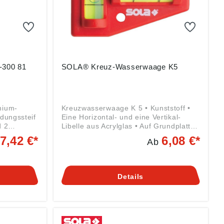
-300 81
SOLA® Kreuz-Wasserwaage K5
nium-
Kreuzwasserwaage K 5 • Kunststoff •
dungssteif
Eine Horizontal- und eine Vertikal-
d 2
Libelle aus Acrylglas • Auf Grundplatte
sichere
einjustiert Lieferung: Auf SB-Karte.
7,42 €*
6,08 €*
Ab
änge •
Angaben gemäß
nd
Produktsicherheitsverordnung ((EU)
 0,5 mm/m
2023/998): SOLA-Messwerkzeuge
GmbH & Co. KG, Heuriedweg 69,
Details
g ((EU)
88131 Lindau (Bodensee), DE,
räte
sola@sola.de
er Str.