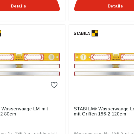
,75 mm/m • Für horizontale
Gustav Ullrich GmbH, Landau
Details
Details
ale Messungen in Normal-
45, 76855 Annweiler, DE,
agposition geeignet
info@stabila.de
gemäß
herheitsverordnung ((EU)
: STABILA Messgeräte
rich GmbH, Landauer Str.
Annweiler, DE,
la.de
 Wasserwaage LM mit
STABILA® Wasserwaage Lei
6-2 80cm
mit Griffen 196-2 120cm
e Nr. 196-2 • Leichtmetall-
Wasserwaage Nr. 196-2 • Lei