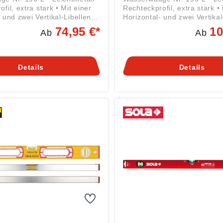
fil, extra stark • Mit einer
Rechteckprofil, extra stark • 
 und zwei Vertikal-Libellen •
Horizontal- und zwei Vertikal
fräste Messflächen und
Je zwei gefräste Messfläche
74,95 €*
10
Ab
Ab
öffnungen • Messgenauigkeit
Durchgrifföffnungen • Messg
sung 0,029° = 0,5 mm/m •
Normalmessung 0,029° = 0,
igkeit Überkopfmessung
Messgenauigkeit Überkopfm
m Angaben gemäß
0,029° = 0, 5 mm/m Angaben gemäß
Details
Details
herheitsverordnung ((EU)
Produktsicherheitsverordnun
: STABILA Messgeräte
2023/998): STABILA Messge
rich GmbH, Landauer Str.
Gustav Ullrich GmbH, Landau
Annweiler, DE,
45, 76855 Annweiler, DE,
la.de
info@stabila.de