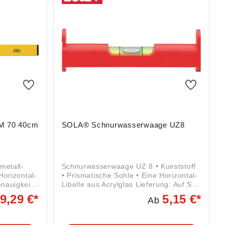
M 70 40cm
SOLA® Schnurwasserwaage UZ8
metall-
Schnurwasserwaage UZ 8 • Kunststoff
Horizontal-
• Prismatische Sohle • Eine Horizontal-
enauigkeit
Libelle aus Acrylglas Lieferung: Auf SB-
,5 mm/m
Karte. Angaben gemäß
9,29 €*
5,15 €*
Ab
Produktsicherheitsverordnung ((EU)
g ((EU)
2023/998): SOLA-Messwerkzeuge
räte
GmbH & Co. KG, Heuriedweg 69,