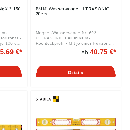
igX 3 150
BMI® Wasserwaage ULTRASONIC
20cm
ium-
Magnet-Wasserwaage Nr. 692
Horizontal-
ULTRASONIC • Aluminium-
nge 100 cm
Rechteckprofil • Mit je einer Horizontal-
ßdämpfende,
und Vertikal-Libelle • Horinzontallibelle
5,69 €*
40,75 €*
Ab
ppen •
mit Lupeneffekt • Magnet in der Sohle •
ssung
Messgenauigkeit: In Normallage = 0,5
nauigkeit
mm/m • Messgenauigkeit: Bei
0,75
Umschlagmessung = 0,5 mm/m
Details
vertikale
Angaben gemäß
Produktsicherheitsverordnung ((EU)
et
2023/998): Bayerische Maß-Industrie
Arno Keller GmbH, Rosengasse 12,
g ((EU)
91217 Hersbruck, DE, info@bmi.de
zeuge
 69,
E,