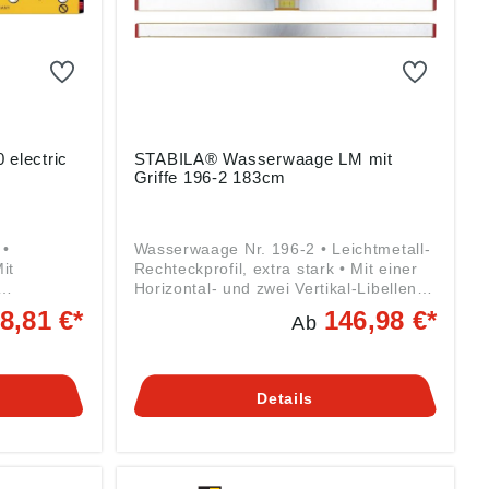
electric
STABILA® Wasserwaage LM mit
Griffe 196-2 183cm
 •
Wasserwaage Nr. 196-2 • Leichtmetall-
it
Rechteckprofil, extra stark • Mit einer
Horizontal- und zwei Vertikal-Libellen •
le •
Je zwei gefräste Messflächen und
8,81 €*
146,98 €*
Ab
Rutsch-
Durchgrifföffnungen • Messgenauigkeit
sabstand
Normalmessung 0,029° = 0,5 mm/m •
mm nach
Messgenauigkeit Überkopfmessung
t
0,029° = 0, 5 mm/m Angaben gemäß
Details
,5 mm/m
Produktsicherheitsverordnung ((EU)
2023/998): STABILA Messgeräte
g ((EU)
Gustav Ullrich GmbH, Landauer Str.
räte
45, 76855 Annweiler, DE,
er Str.
info@stabila.de