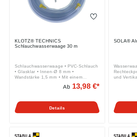
KLOTZ® TECHNICS
SOLA® Al
Schlauchwasserwaage 30 m
Schlauchwasserwaage • PVC-Schlauch
Wasserwaa
• Glasklar • Innen-Ø 8 mm •
Rechteckpro
Wandstärke 1,5 mm • Mit einem
und Vertik
Trichter und zwei Stöpseln Angaben
mit 2 Vert
13,98 €*
Ab
gemäß Produktsicherheitsverordnung
schockabs
((EU) 2023/998): KLOTZ Technics
Messgenau
GmbH & CO. KG, Bergstraße 13a,
0,029° = 0
40822 Mettmann, DE,
Umschlagm
Details
info@klotztechnics.com
mm/m • Für
Normal-, Ü
Umschlagm
Angaben 
Produktsic