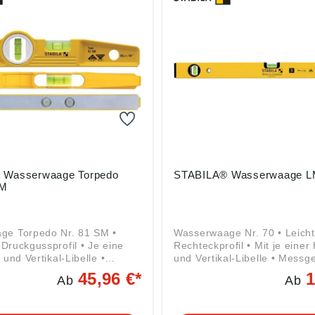
: SOLA-Messwerkzeuge
. KG, Heuriedweg 69,
dau (Bodensee), DE,
.de
 Wasserwaage Torpedo
STABILA® Wasserwaage L
SM
ge Torpedo Nr. 81 SM •
Wasserwaage Nr. 70 • Leicht
Druckgussprofil • Je eine
Rechteckprofil • Mit je einer 
 und Vertikal-Libelle •
und Vertikal-Libelle • Messg
essfläche • Starker
Normalmessung 0,029° = 0
45,96 €*
1
Ab
Ab
• Messgenauigkeit
Angaben gemäß
sung 0,029° = 0,5 mm/m •
Produktsicherheitsverordnun
igkeit Umschlagmessung
2023/998): STABILA Messge