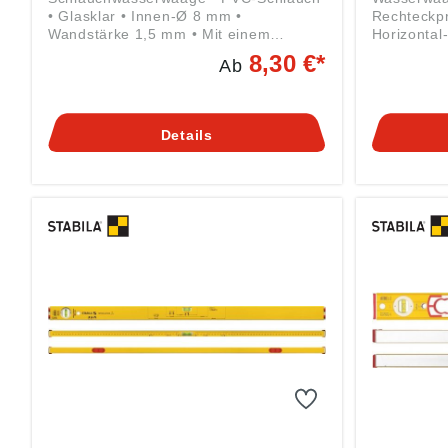
• Glasklar • Innen-Ø 8 mm •
Rechteckpro
Wandstärke 1,5 mm • Mit einem
Horizontal-
Trichter und zwei Stöpseln Angaben
Je zwei ge
8,30 €*
Ab
gemäß Produktsicherheitsverordnung
Durchgriff
((EU) 2023/998): KLOTZ Technics
Normalmes
GmbH & CO. KG, Bergstraße 13a,
Messgenau
40822 Mettmann, DE,
0,029° = 0, 5 mm/
Details
info@klotztechnics.com
Produktsic
2023/998)
Gustav Ull
45, 76855 
info@stabi