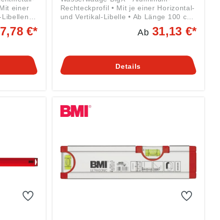
Mit einer
Rechteckprofil • Mit je einer Horizontal-
-Libellen •
und Vertikal-Libelle • Ab Länge 100 cm
n und
mit 2 Vertikallibellen • Stoßdämpfende,
7,78 €*
31,13 €*
Ab
enauigkeit
schockabsorbierende Endkappen •
5 mm/m •
Messgenauigkeit Normalmessung
essung
0,029° = 0,5 mm/m • Messgenauigkeit
Umschlagmessung 0,043° = 0,75
Details
g ((EU)
mm/m • Für horizontale und vertikale
räte
Normal-, Überkopf- und
er Str.
Umschlagmessungen geeignet
Angaben gemäß
Produktsicherheitsverordnung ((EU)
2023/998): SOLA-Messwerkzeuge
GmbH & Co. KG, Heuriedweg 69,
88131 Lindau (Bodensee), DE,
sola@sola.de