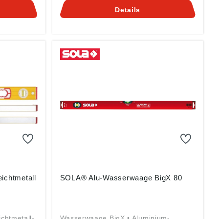
er Str.
88131 Lindau (Bodensee), DE,
Details
sola@sola.de
chtmetall
SOLA® Alu-Wasserwaage BigX 80
chtmetall-
Wasserwaage BigX • Aluminium-