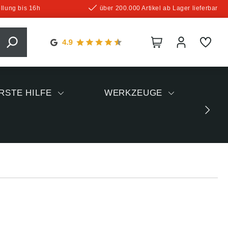
llung bis 16h
über 200.000 Artikel ab Lager lieferbar
RSTE HILFE
WERKZEUGE