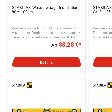
STABILA® Wasserwaage Installation
STABILA®
80M 100cm
Griffe 19
Wasserwaage Nr. 80 M Installation •
Wasserwaag
Aluminium-Rechteckprofil, extra-stark •
Rechteckpro
Je eine Horizontal- und Vertikal-Libelle
Horizontal-
• Endkappen mit beidseitigen Rutsch-
Je zwei ge
83,28 €*
Ab
Stoppern • Seltenerd-Magneten • 6-
Durchgriff
Ring-Horizontal-Libelle: Für das
Normalmes
Anlegen von 1 % und 2 % Gefälle •
Messgenau
Skalierung in mm auf der Oberseite der
0,029° = 0, 5 mm/
Details
Wasserwaage zum Übertragen von
Produktsic
Maßen • Normmaße-Installation sind
2023/998)
durch Kerben besonders markiert •
Gustav Ull
Messgenauigkeit Normalmessung
45, 76855 
0,029° = 0,5 mm/m Angaben gemäß
info@stabi
Produktsicherheitsverordnung ((EU)
2023/998): STABILA Messgeräte
Gustav Ullrich GmbH, Landauer Str.
45, 76855 Annweiler, DE,
info@stabila.de