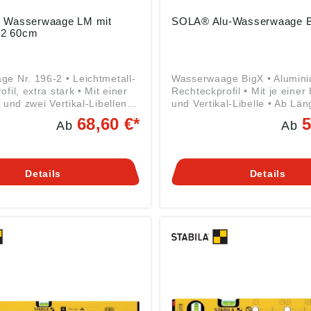
 Wasserwaage LM mit
SOLA® Alu-Wasserwaage B
6-2 60cm
e Nr. 196-2 • Leichtmetall-
Wasserwaage BigX • Alumin
fil, extra stark • Mit einer
Rechteckprofil • Mit je einer 
 und zwei Vertikal-Libellen •
und Vertikal-Libelle • Ab Lä
fräste Messflächen und
mit 2 Vertikallibellen • Sto
68,60 €*
5
Ab
Ab
öffnungen • Messgenauigkeit
schockabsorbierende Endka
sung 0,029° = 0,5 mm/m •
Messgenauigkeit Normalme
igkeit Überkopfmessung
0,029° = 0,5 mm/m • Messge
m Angaben gemäß
Umschlagmessung 0,043° = 
Details
Details
herheitsverordnung ((EU)
mm/m • Für horizontale und 
: STABILA Messgeräte
Normal-, Überkopf- und
rich GmbH, Landauer Str.
Umschlagmessungen geeign
Annweiler, DE,
Angaben gemäß
la.de
Produktsicherheitsverordnun
2023/998): SOLA-Messwerk
GmbH & Co. KG, Heuriedweg
88131 Lindau (Bodensee), D
sola@sola.de