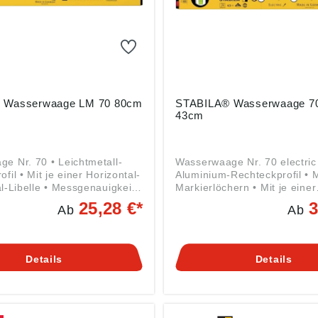
 Wasserwaage LM 70 80cm
STABILA® Wasserwaage 70 
43cm
e Nr. 70 • Leichtmetall-
Wasserwaage Nr. 70 electric
fil • Mit je einer Horizontal-
Aluminium-Rechteckprofil • M
al-Libelle • Messgenauigkeit
Markierlöchern • Mit je einer
sung 0,029° = 0,5 mm/m
Horizontal- und Vertikal-Libel
25,28 €*
3
Ab
Ab
gemäß
Endkappen mit beidseitigen 
herheitsverordnung ((EU)
Stoppern • Der Kombination
: STABILA Messgeräte
der Bohrlöcher beträgt 71 
rich GmbH, Landauer Str.
DIN 49075 • Messgenauigkei
Details
Details
Annweiler, DE,
Normalmessung 0,029° = 0
la.de
Angaben gemäß
Produktsicherheitsverordnun
2023/998): STABILA Messge
Gustav Ullrich GmbH, Landau