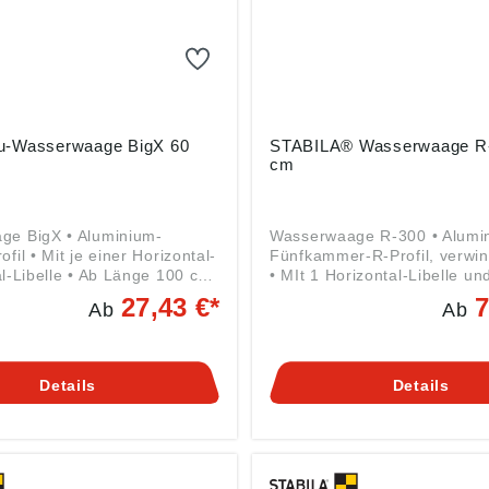
u-Wasserwaage BigX 60
STABILA® Wasserwaage R
cm
ge BigX • Aluminium-
Wasserwaage R-300 • Alumi
fil • Mit je einer Horizontal-
Fünfkammer-R-Profil, verwin
al-Libelle • Ab Länge 100 cm
• MIt 1 Horizontal-Libelle un
ikallibellen • Stoßdämpfende,
Vertikal-Libellen • Führungs
27,43 €*
7
Ab
Ab
orbierende Endkappen •
Anreißkante über die volle L
igkeit Normalmessung
Messgenauigkeit Normal- u
,5 mm/m • Messgenauigkeit
Umschlagmessung 0,029° =
essung 0,043° = 0,75
Angaben gemäß
Details
Details
 horizontale und vertikale
Produktsicherheitsverordnun
berkopf- und
2023/998): STABILA Messge
essungen geeignet
Gustav Ullrich GmbH, Landau
gemäß
45, 76855 Annweiler, DE,
herheitsverordnung ((EU)
info@stabila.de