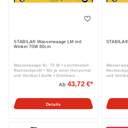
STABILA® Wasserwaage LM mit
STABILA®
Winkel 70W 80cm
Wasserwaage Nr. 70 W • Leichtmetall-
Wasserwaag
Rechteckprofil • Mit je einer Horizontal-
Rechteckpro
und Vertikal-Libelle • Drehbare
und Vertik
Winkelmess-Libelle, mit Winkelteilung •
Normalmes
43,72 €*
Ab
Toleranz des Winkelmessers: ± 0,3° •
Angaben 
Messgenauigkeit Normalmessung
Produktsic
0,029° = 0,5 mm/m Angaben gemäß
2023/998)
Produktsicherheitsverordnung ((EU)
Gustav Ull
Details
2023/998): STABILA Messgeräte
45, 76855 
Gustav Ullrich GmbH, Landauer Str.
info@stabi
45, 76855 Annweiler, DE,
info@stabila.de