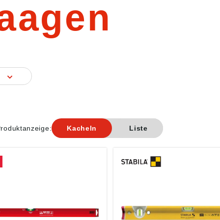
aagen
g
roduktanzeige:
Kacheln
Liste