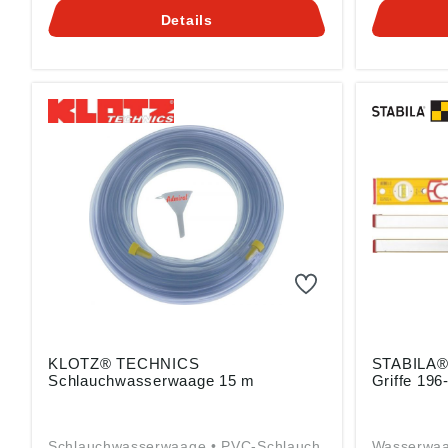
Gustav Ullrich GmbH, Landauer Str.
0,043° = 0
Details
45, 76855 Annweiler, DE,
und vertik
info@stabila.de
und Umschl
Angaben 
Produktsic
2023/998)
Gustav Ull
45, 76855 
info@stabi
KLOTZ® TECHNICS
STABILA®
Schlauchwasserwaage 15 m
Griffe 19
Schlauchwasserwaage • PVC-Schlauch
Wasserwaag