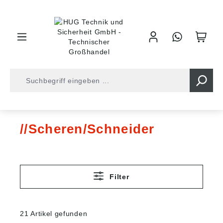
inhalt springen
Elektrikerwerkzeuge
Scheren/Schneider
Scheren/Schneider
Filter
21 Artikel gefunden