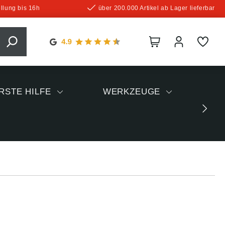
llung bis 16h
über 200.000 Artikel ab Lager lieferbar
RSTE HILFE
WERKZEUGE