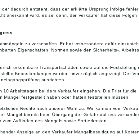
, der dadurch entsteht, dass der erklärte Ursprung infolge fehl
t anerkannt wird, es sei denn, der Verkäufer hat diese Folgen n
egress
chtsmängeln zu verschaffen. Er hat insbesondere dafür einzuste
nbarten Eigenschaften, Normen sowie den Sicherheits-, Arbeitss
lich erkennbare Transportschäden sowie auf die Feststellung d
estellte Beanstandungen werden unverzüglich angezeigt. Der Ve
neingangsprüfung ausrichten.
n 10 Arbeitstagen bei dem Verkäufer eingehen. Die Frist für di
 Mangel festgestellt haben oder hätten feststellen müssen.
etzlichen Rechte nach unserer Wahl zu. Wir können vom Verkäuf
er Mangel bereits beim Übergang der Gefahr auf uns vorhande
n zum Auffinden des Mangels sowie Sortierkosten.
rechender Anzeige an den Verkäufer Mängelbeseitigung auf Koste