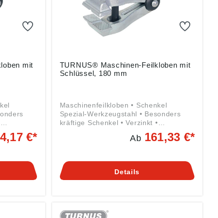
loben mit
TURNUS® Maschinen-Feilkloben mit
Schlüssel, 180 mm
kel
Maschinenfeilkloben • Schenkel
sonders
Spezial-Werkzeugstahl • Besonders
•
kräftige Schenkel • Verzinkt •
Gelenkführung • Verdeckte,
4,17 €*
161,33 €*
Ab
izfeder •
unverlierbare Rundstahl-Spreizfeder •
t
Backeninnenseite geriffelt mit
it breitem
prismatischem Einschnitt • Mit breitem
lüssel
Maul, 6-kant-Mutter und Schlüssel
Details
Angaben gemäß
g ((EU)
Produktsicherheitsverordnung ((EU)
Kaiser
2023/998): Kleinbongartz & Kaiser
 40721
oHG, Heinrich-Hertz-Str. 5, 40721
om
Hilden, DE, info@KUKKO.com