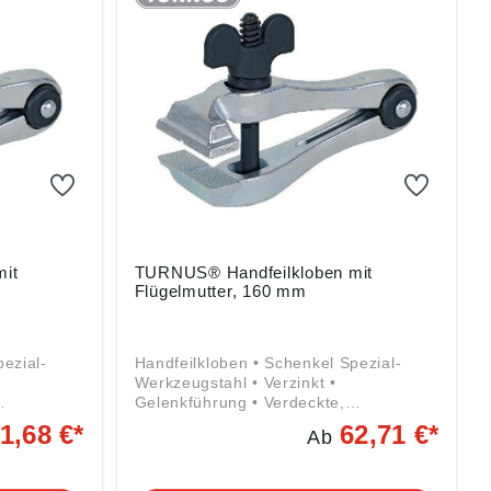
it
TURNUS® Handfeilkloben mit
Flügelmutter, 160 mm
ezial-
Handfeilkloben • Schenkel Spezial-
Werkzeugstahl • Verzinkt •
Gelenkführung • Verdeckte,
izfeder •
unverlierbare Rundstahl-Spreizfeder •
1,68 €*
62,71 €*
Ab
t
Backeninnenseite geriffelt mit
it breitem
prismatischem Einschnitt • Mit breitem
Maul und Flügelmutter Angaben gemäß