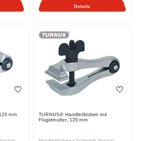
g ((EU)
Produktsicherheitsverordnung ((EU)
Details
Kaiser
2023/998): Kleinbongartz & Kaiser
 40721
oHG, Heinrich-Hertz-Str. 5, 40721
om
Hilden, DE, info@KUKKO.com
 125 mm
TURNUS® Handfeilkloben mit
Flügelmutter, 120 mm
Spezial-
Handfeilkloben • Schenkel Spezial-