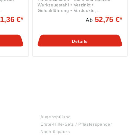
Werkzeugstahl • Verzinkt •
Gelenkführung • Verdeckte,
izfeder •
unverlierbare Rundstahl-Spreizfeder •
1,36 €*
52,75 €*
Ab
len • Mit
Backeninnenseite geriffelt mit
kelt
prismatischem Einschnitt • Mit breitem
Maul und Flügelmutter Angaben gemäß
ben
Produktsicherheitsverordnung ((EU)
Details
rordnung
2023/998): Kleinbongartz & Kaiser
rtz &
oHG, Heinrich-Hertz-Str. 5, 40721
tr. 5,
Hilden, DE, info@KUKKO.com
UKKO.com
ERSTE HILFE
Augenspülung
Erste-Hilfe-Sets / Pflasterspender
Nachfüllpacks