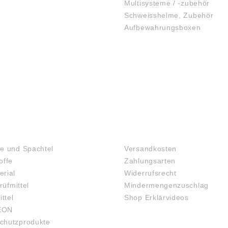
Multisysteme / -zubehör
Schweisshelme, Zubehör
Aufbewahrungsboxen
GEHÖRSCHUTZ
SCHUTZBRILLEN
TOFFE
FAQ
e und Spachtel
Versandkosten
offe
Zahlungsarten
rial
Widerrufsrecht
rüfmittel
Mindermengenzuschlag
ittel
Shop Erklärvideos
EON
chutzprodukte