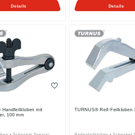
 Kleinbongartz & Kaiser
Produktsicherheitsverordnun
Details
Details
ich-Hertz-Str. 5, 40721
2023/998): Kleinbongartz & 
E, info@KUKKO.com
oHG, Heinrich-Hertz-Str. 5,
Hilden, DE, info@KUKKO.c
andfeilkloben mit
TURNUS® Reif-Feilkloben
ter, 100 mm
oben • Schenkel Spezial-
Reifenfeilkloben • Schenkel 