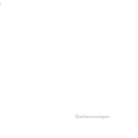
l
JOBS
Stellenanzeigen