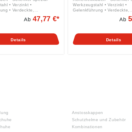
ahl • Verzinkt •
Werkzeugstahl • Verzinkt •
ung • Verdeckte,
Gelenkführung • Verdeckte,
are Rundstahl-Spreizfeder •
unverlierbare Rundstahl-Spre
47,77 €*
5
Ab
Ab
seite geriffelt mit
Backeninnenseite mit Querril
hem Einschnitt • Mit breitem
schmalen Maul, 45° abgewin
utter Angaben gemäß
Hinweis: Verwendung nur in
herheitsverordnung ((EU)
Verbindung mit Schraubstock. Anga
Details
Details
 Kleinbongartz & Kaiser
gemäß Produktsicherheitsve
ich-Hertz-Str. 5, 40721
((EU) 2023/998): Kleinbonga
E, info@KUKKO.com
Kaiser oHG, Heinrich-Hertz-S
40721 Hilden, DE, info@K
KOPFSCHUTZ
dung
Anstosskappen
chuhe
Schutzhelme und Zubehör
chuhe
Kombinationen