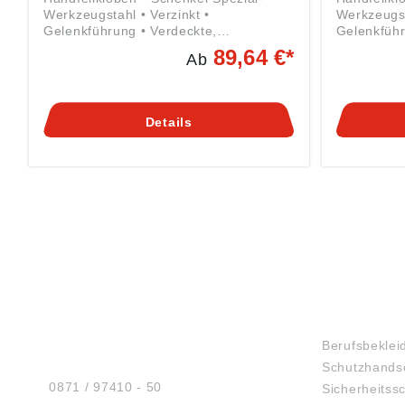
Werkzeugstahl • Verzinkt •
Werkzeugst
Gelenkführung • Verdeckte,
Gelenkführ
unverlierbare Rundstahl-Spreizfeder •
unverlierb
89,64 €*
Ab
Backeninnenseite geriffelt mit
Backeninnen
prismatischem Einschnitt • Mit breitem
prismatisc
Maul und Flügelmutter Angaben gemäß
Maul und Flügelm
Produktsicherheitsverordnung ((EU)
Produktsic
Details
2023/998): Kleinbongartz & Kaiser
2023/998):
oHG, Heinrich-Hertz-Str. 5, 40721
oHG, Heinr
Hilden, DE, info@KUKKO.com
Hilden, D
HUG® Technik und
SHOP
Sicherheit GmbH
Berufsbeklei
Am Industriegleis 7
Schutzhands
D-84030 Ergolding
Tel.:
0871 / 97410 - 50
Sicherheitss