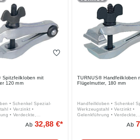
pitzfeilkloben mit
TURNUS® Handfeilkloben m
ter 120 mm
Flügelmutter, 180 mm
oben • Schenkel Spezial-
Handfeilkloben • Schenkel Sp
ahl • Verzinkt •
Werkzeugstahl • Verzinkt •
ung • Verdeckte,
Gelenkführung • Verdeckte,
are Rundstahl-Spreizfeder •
unverlierbare Rundstahl-Spre
32,88 €*
7
Ab
Ab
seite geriffelt • Mit spitzem
Backeninnenseite geriffelt mi
utter Angaben gemäß
prismatischem Einschnitt • M
herheitsverordnung ((EU)
Maul und Flügelmutter Angaben gemäß