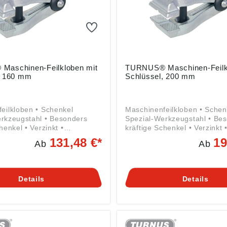
aschinen-Feilkloben mit
TURNUS® Maschinen-Feilk
, 160 mm
Schlüssel, 200 mm
eilkloben • Schenkel
Maschinenfeilkloben • Schen
rkzeugstahl • Besonders
Spezial-Werkzeugstahl • Be
henkel • Verzinkt •
kräftige Schenkel • Verzinkt 
ung • Verdeckte,
Gelenkführung • Verdeckte,
131,48 €*
19
Ab
Ab
are Rundstahl-Spreizfeder •
unverlierbare Rundstahl-Spre
seite geriffelt mit
Backeninnenseite geriffelt mi
hem Einschnitt • Mit breitem
prismatischem Einschnitt • M
nt-Mutter und Schlüssel
Maul, 6-kant-Mutter und Sch
Details
Details
gemäß
Angaben gemäß
herheitsverordnung ((EU)
Produktsicherheitsverordnun
 Kleinbongartz & Kaiser
2023/998): Kleinbongartz & 
ich-Hertz-Str. 5, 40721
oHG, Heinrich-Hertz-Str. 5,
E, info@KUKKO.com
Hilden, DE, info@KUKKO.c