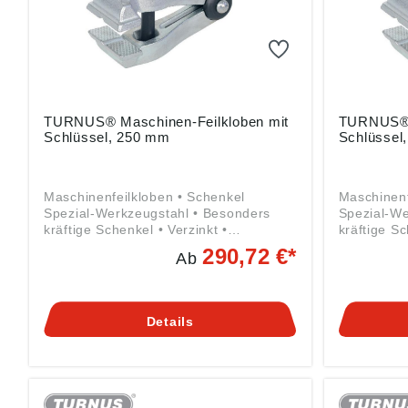
TURNUS® Maschinen-Feilkloben mit
TURNUS® M
Schlüssel, 250 mm
Schlüssel
Maschinenfeilkloben • Schenkel
Maschinenf
Spezial-Werkzeugstahl • Besonders
Spezial-We
kräftige Schenkel • Verzinkt •
kräftige Sc
Gelenkführung • Verdeckte,
Gelenkführ
290,72 €*
Ab
unverlierbare Rundstahl-Spreizfeder •
unverlierb
Backeninnenseite geriffelt mit
Backeninnen
prismatischem Einschnitt • Mit breitem
prismatisc
Maul, 6-kant-Mutter und Schlüssel
Maul, 6-ka
Details
Angaben gemäß
Angaben 
Produktsicherheitsverordnung ((EU)
Produktsic
2023/998): Kleinbongartz & Kaiser
2023/998):
oHG, Heinrich-Hertz-Str. 5, 40721
oHG, Heinr
Hilden, DE, info@KUKKO.com
Hilden, D