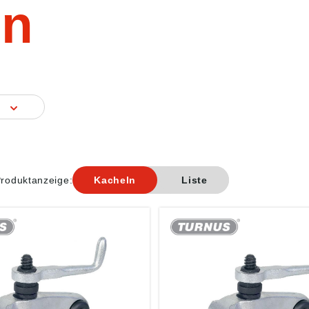
en
g
roduktanzeige:
Kacheln
Liste