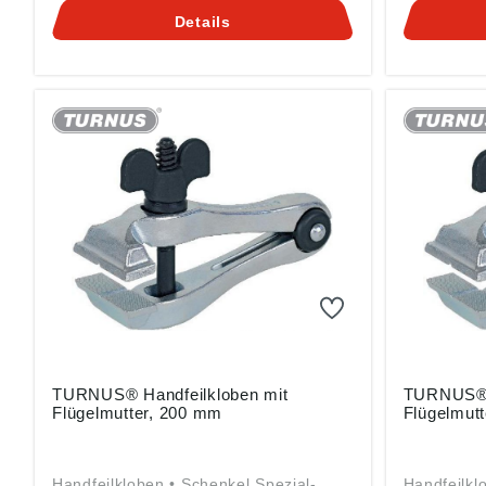
Produktsicherheitsverordnung ((EU)
2023/998):
Details
2023/998): Kleinbongartz & Kaiser
oHG, Heinr
oHG, Heinrich-Hertz-Str. 5, 40721
Hilden, D
Hilden, DE, info@KUKKO.com
TURNUS® Handfeilkloben mit
TURNUS® H
Flügelmutter, 200 mm
Flügelmut
Handfeilkloben • Schenkel Spezial-
Handfeilkl