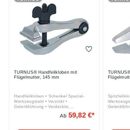
TURNUS® Handfeilkloben mit
TURNUS® S
Flügelmutter, 145 mm
Flügelmut
Handfeilkloben • Schenkel Spezial-
Spitzfeilkl
Werkzeugstahl • Verzinkt •
Werkzeugst
Gelenkführung • Verdeckte,
Gelenkführ
unverlierbare Rundstahl-Spreizfeder •
unverlierb
59,82 €*
Ab
Backeninnenseite geriffelt mit
Backeninnen
prismatischem Einschnitt • Mit breitem
Maul und Flügelm
Maul und Flügelmutter Angaben gemäß
Produktsic