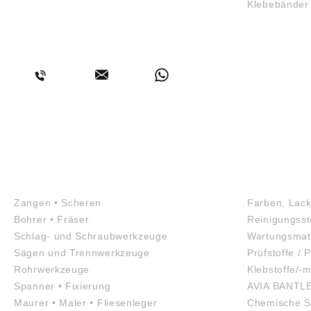
Klebebänder
BERATUNG
WERKZEUGE
GEFAHRS
Zangen • Scheren
Farben, Lack
Bohrer • Fräser
Reinigungsst
Schlag- und Schraubwerkzeuge
Wartungsmate
Sägen und Trennwerkzeuge
Prüfstoffe / P
Rohrwerkzeuge
Klebstoffe/-m
Spanner • Fixierung
AVIA BANTL
Maurer • Maler • Fliesenleger
Chemische S