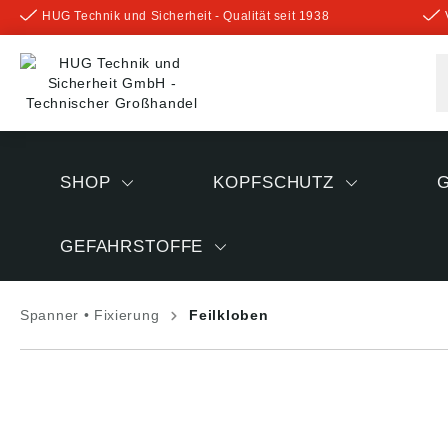
HUG Technik und Sicherheit - Qualität seit 1938
inhalt springen
SHOP
KOPFSCHUTZ
GEFAHRSTOFFE
Spanner • Fixierung
Feilkloben