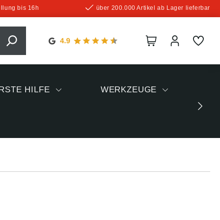
llung bis 16h
über 200.000 Artikel ab Lager lieferbar
RSTE HILFE
WERKZEUGE