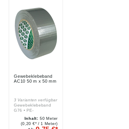
Technische Daten:
Banddicke: 0,06 mm
Bandlänge: 66 m
Bandbreite: 50 mm
Gewebeklebeband
AC10 50 m x 50 mm
3 Varianten verfügbar
Gewebeklebeband
G76 • PE-
beschichtetes
Inhalt:
50 Meter
Gewebe •
(0,20 €* / 1 Meter)
Naturkautschukkleber