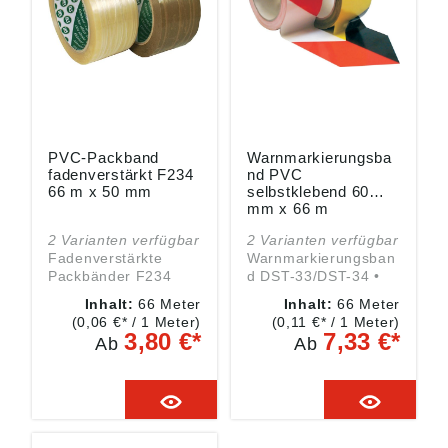
PVC-Packband
Warnmarkierungsba
fadenverstärkt F234
nd PVC
66 m x 50 mm
selbstklebend 60
mm x 66 m
2 Varianten verfügbar
2 Varianten verfügbar
Fadenverstärkte
Warnmarkierungsban
Packbänder F234
d DST-33/DST-34 •
Eigenschaften: •
Polyvenylchlorid
Inhalt:
66 Meter
Inhalt:
66 Meter
Fadenverstärkter
(PVC) • Einseitig
(0,06 €* / 1 Meter)
(0,11 €* / 1 Meter)
PVC-Packfilm •
selbstklebend • Für
3,80 €*
7,33 €*
Ab
Ab
Verstärkte Reißkraft •
vorübergehende
3 Längs- und 1
Markierungen von
Sinusfaden
Gerüsten, Ständern,
Einsatzbereiche: •
Pfosten,
Mittelschwere
überstehenden Teilen
Verpackungen
usw.