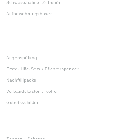
Schweisshelme, Zubehör
Aufbewahrungsboxen
GEHÖRSCHUTZ
SCHUTZBRILLEN
ERSTE HILFE
Augenspülung
Erste-Hilfe-Sets / Pflasterspender
Nachfüllpacks
Verbandskästen / Koffer
Gebotsschilder
WERKZEUGE
Zangen • Scheren