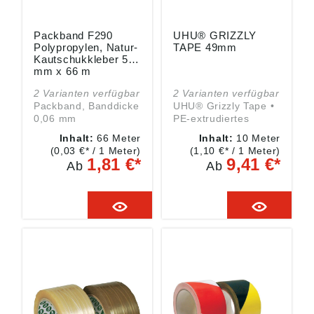
Packband F290
UHU® GRIZZLY
Polypropylen, Natur-
TAPE 49mm
Kautschukkleber 50
mm x 66 m
2 Varianten verfügbar
2 Varianten verfügbar
Packband, Banddicke
UHU® Grizzly Tape •
0,06 mm
PE-extrudiertes
Eigenschaften: • PP-
Klebeband • Sehr
Inhalt:
66 Meter
Inhalt:
10 Meter
Packfilm mit
hohe Klebekraft •
(0,03 €* / 1 Meter)
(1,10 €* / 1 Meter)
klebefreudigem
Widerstandsfähig und
1,81 €*
9,41 €*
Ab
Ab
Kautschukkleber •
wetterbeständig •
Geräuscharm
Wasserdicht • UV-
abrollbar • Besonders
stabil • Leichter
hohe Einreißfestigkeit
Handriss • Glattes
Einsatzbereiche:
Klebeergebnis •
Verpacken
Einfach und sauber
Technische Daten:
entfernbar
Banddicke: 0,06 mm
Bandlänge: 66 m
Bandbreite: 50 mm