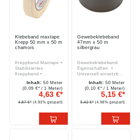
Klebeband maxtape
Gewebeklebeband
Krepp 50 mm x 50 m
47mm x 50 m
chamois
silbergrau
Kreppband Maxtape •
Gewebeklebeband
Stabilisiertes
Eigenschaften: •
Kreppband •
Universell einsetzbar
Kautschukkleber •
• Leichtes Handling
Inhalt:
50 Meter
Inhalt:
50 Meter
Banddicke 0,1 mm •
dank Abriss ohne
(0,09 €* / 1 Meter)
(0,10 €* / 1 Meter)
Hitzebeständig bis 80
Hilfsmittel •
4,63 €*
5,15 €*
°C • Zum Abdecken,
Witterungsbeständig
Abdichten, Bündeln
• Wasserdicht • Sehr
4,87 €*
(4.93% gespart)
5,42 €*
(4.98% gespart)
und Verpacken
gute Haftung