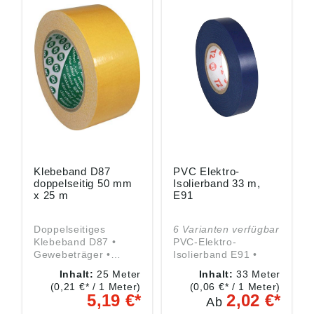
Klebeband D87
PVC Elektro-
doppelseitig 50 mm
Isolierband 33 m,
x 25 m
E91
Doppelseitiges
6 Varianten verfügbar
Klebeband D87 •
PVC-Elektro-
Gewebeträger •
Isolierband E91 •
Synthese-
Weich-PVC-Folie,
Inhalt:
25 Meter
Inhalt:
33 Meter
Kautschukkleber •
einseitig mit einem
(0,21 €* / 1 Meter)
(0,06 €* / 1 Meter)
Beschichtung
vernetzten
5,19 €*
2,02 €*
Ab
doppelseitig •
Kautschukkleber