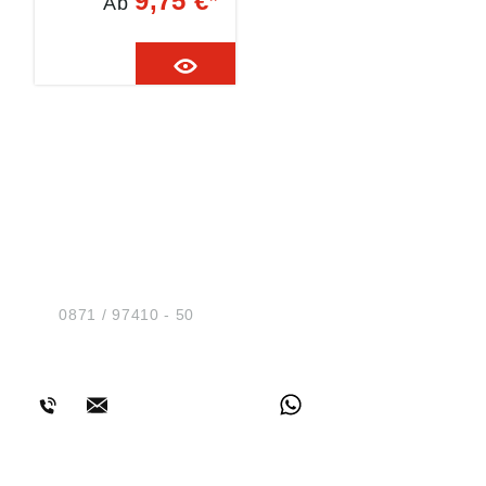
9,75 €*
Ab
• Witterungs- und
alterungsbeständig •
Abdecken rauer
Untergründe, z. B.
Putz, Reparaturband,
Abdichten, Fixieren •
Temperaturbeständig
keit: bis +60 °C •
Banddicke: 0,18 mm
HUG® Technik und
Sicherheit GmbH
Am Industriegleis 7
D-84030 Ergolding
Tel.:
0871 / 97410 - 50
BERATUNG