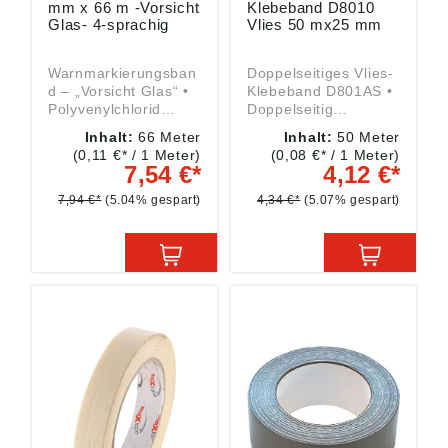
mm x 66 m -Vorsicht
Klebeband D8010
Glas- 4-sprachig
Vlies 50 mx25 mm
Warnmarkierungsban
Doppelseitiges Vlies-
d – „Vorsicht Glas“ •
Klebeband D801AS •
Polyvenylchlorid
Doppelseitig
(PVC) Film •
klebendes Vlies
Inhalt:
66 Meter
Inhalt:
50 Meter
Kautschukkleber •
beschichtet mit einem
(0,11 €* / 1 Meter)
(0,08 €* / 1 Meter)
Für universelle
stark klebenden
7,54 €*
4,12 €*
Verpackungen
Acrylatkleber • Zum
Spleißen von Papier,
7,94 €*
(5.04% gespart)
4,34 €*
(5.07% gespart)
Pappe und Folien,
Befestigen von
Displays, als
Montagehilfe •
Selbstklebendes
Ausrüsten von Teilen
•
Temperaturbeständig
keit: –20 °C bis +100
°C