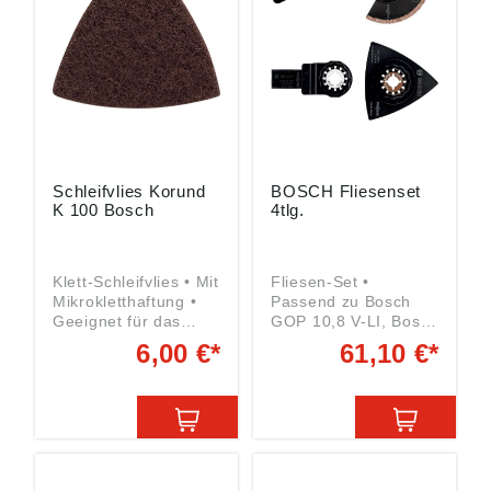
GmbH, Max-Lang-
2023/998): Bosch
Straße 40-46, 70771
GmbH, Max-Lang-
Leinfelden-
Straße 40-46, 70771
Echterdingen, DE,
Leinfelden-
kontakt@bosch.de
Echterdingen, DE,
kontakt@bosch.de
Schleifvlies Korund
BOSCH Fliesenset
K 100 Bosch
4tlg.
Klett-Schleifvlies • Mit
Fliesen-Set •
Mikrokletthaftung •
Passend zu Bosch
Geeignet für das
GOP 10,8 V-LI, Bosch
Strukturieren von
PMF 180 E •
6,00 €*
61,10 €*
Holz, zum Entrosten
Vielseitiges Fliesen-
von Metall und zum
Set für
Anschleifen von
Renovierungs- und
Lacken Körnung: 100
Umbauarbeiten • Für
Härte: mittel Angaben
Fugen an Wand- und
gemäß
Fußbodenfliesen
Produktsicherheitsver
ausfräsen, Mörtel