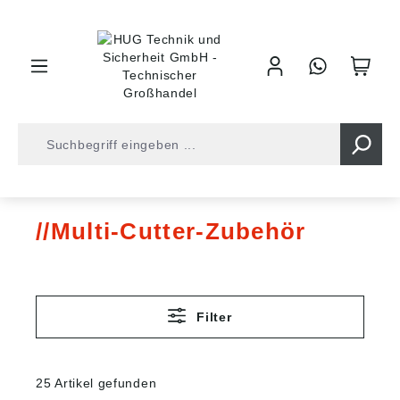
inhalt springen
Holz- und Steinbearbeitung
Multi-Cutter-Zubehör
Multi-Cutter-Zubehör
Filter
25 Artikel gefunden