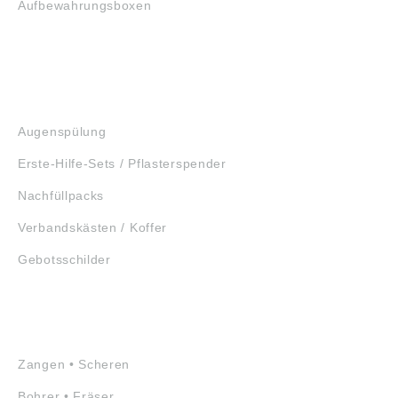
Aufbewahrungsboxen
GEHÖRSCHUTZ
SCHUTZBRILLEN
ERSTE HILFE
Augenspülung
Erste-Hilfe-Sets / Pflasterspender
Nachfüllpacks
Verbandskästen / Koffer
Gebotsschilder
WERKZEUGE
Zangen • Scheren
Bohrer • Fräser