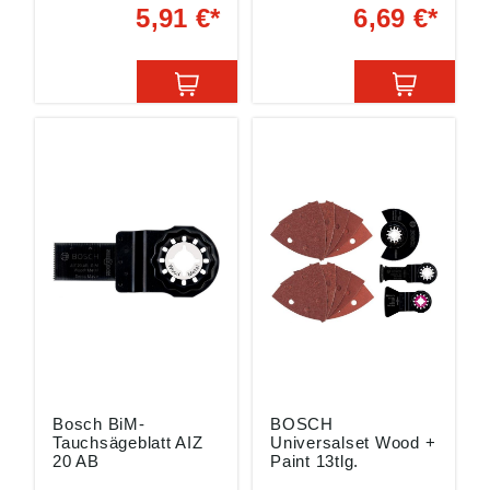
Anzahl: 10-teilig
Zum Vorpolieren von
5,91 €*
6,69 €*
Anwendung: Holz und
stark verschmutzten
Farbe Angaben
oder zerkratzten
gemäß
Oberflächen unter
Produktsicherheitsver
Verwendung von
ordnung ((EU)
Politur oder
2023/998): Bosch
Schleifpaste auf
GmbH, Max-Lang-
ebenen Flächen
Straße 40-46, 70771
Härte: hart Angaben
Leinfelden-
gemäß
Echterdingen, DE,
Produktsicherheitsver
kontakt@bosch.de
ordnung ((EU)
2023/998): Bosch
GmbH, Max-Lang-
Straße 40-46, 70771
Leinfelden-
Echterdingen, DE,
kontakt@bosch.de
Bosch BiM-
BOSCH
Tauchsägeblatt AIZ
Universalset Wood +
20 AB
Paint 13tlg.