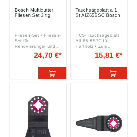
Bosch Multicutter
Tauchsägeblatt a 1
Fliesen Set 3 tlg.
St AIZ65BSC Bosch
Fliesen-Set • Fliesen-
HCS-Tauchsägeblatt
Set für
AII 65 BSPC für
Renovierungs- und
Hartholz • Zum
Umbauarbeiten •
Sägen in
24,70 €*
15,81 €*
Ausfräsen von Fugen
Holzpaneelen sowie
an Wand- und
für Tauchschnitte in
Fußbodenfliesen •
Holzbrettern und
Entfernen von Mörtel
Hartholz • Starlock-
oder Fliesenkleber •
Aufnahme Breite x
Fräsen kleinere
max. Eintauchtiefe:
Ausschnitte in weiche
65 x 40 mm Inhalt: 1
Wandfliesen •
Stück Angaben
Starlock-Aufnahme
gemäß
Inhalt: 1 BiM-
Produktsicherheitsver
Tauchsägeblatt Metal
ordnung ((EU)
AIZ 20 AB 1 HCS-
2023/998): Bosch
Schaber ATZ 52 SC 1
GmbH, Max-Lang-
HM-RIFF-
Straße 40-46, 70771
Segmentsägeblatt
Leinfelden-