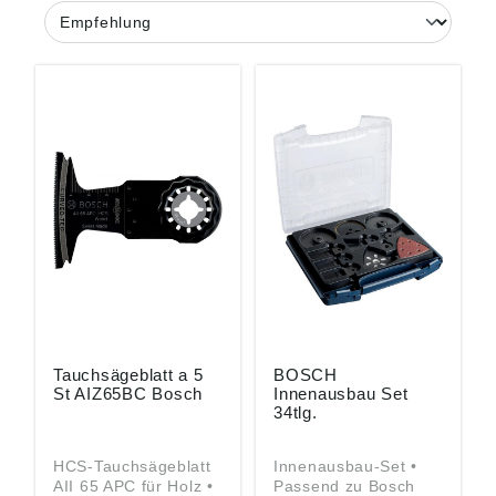
Tauchsägeblatt a 5
BOSCH
St AIZ65BC Bosch
Innenausbau Set
34tlg.
HCS-Tauchsägeblatt
Innenausbau-Set •
AII 65 APC für Holz •
Passend zu Bosch