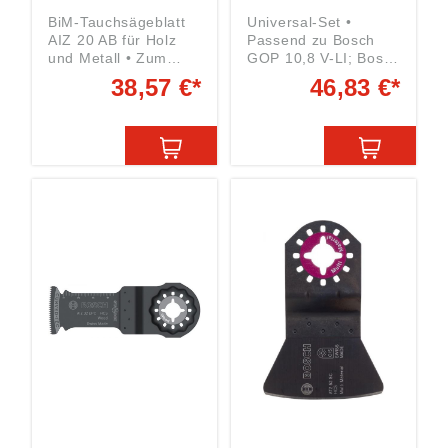
BiM-Tauchsägeblatt
Universal-Set •
AIZ 20 AB für Holz
Passend zu Bosch
und Metall • Zum
GOP 10,8 V-LI; Bosch
Schneiden von
PMF 180 E •
38,57 €*
46,83 €*
Aussparungen in
Vielseitiges Set für
Möbelelementen
Sägen, Schleifen und
schneiden,
Schaben • Für Holz
flächenbündiges
und Metall • Starlock-
Trennen von
Aufnahme Inhalt: 1
Kupferrohren sowie
BiM-
Tauchschnitte in
Segmentsägeblatt
Gipskartonplatten •
ACZ 85 EB 1 BiM-
Starlock-Aufnahme
Tauchsägeblatt AIZ
Breite x max.
32 APB 1 HCS-
Eintauchtiefe: 20 x 30
Schaber ATZ 52 SFC
mm Inhalt: 5 Stück
10 Schleifblätter Holz
Angaben gemäß
und Farbe Anzahl:
Produktsicherheitsver
13-teilig Angaben
ordnung ((EU)
gemäß
2023/998): Bosch
Produktsicherheitsver
GmbH, Max-Lang-
ordnung ((EU)
Straße 40-46, 70771
2023/998): Bosch
Leinfelden-
GmbH, Max-Lang-
Echterdingen, DE,
Straße 40-46, 70771