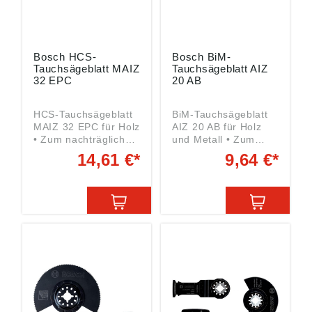
Leinfelden-
Echterdingen, DE,
kontakt@bosch.de
Bosch HCS-
Bosch BiM-
Tauchsägeblatt MAIZ
Tauchsägeblatt AIZ
32 EPC
20 AB
HCS-Tauchsägeblatt
BiM-Tauchsägeblatt
MAIZ 32 EPC für Holz
AIZ 20 AB für Holz
• Zum nachträglichen
und Metall • Zum
Anbringen von
Schneiden von
14,61 €*
9,64 €*
Aussparungen für
Aussparungen in
Zapfen und
Möbelelementen
Verbindungen sowie
schneiden,
schnelle und tiefe
flächenbündiges
Tauchschnitte in Holz
Trennen von
• StarlockMax-
Kupferrohren sowie
Aufnahme Breite x
Tauchschnitte in
max. Eintauchtiefe:
Gipskartonplatten •
32 x 80 mm Inhalt: 1
Starlock-Aufnahme
Stück Angaben
Breite x max.
gemäß
Eintauchtiefe: 20 x 30
Produktsicherheitsver
mm Inhalt: 1 Stück