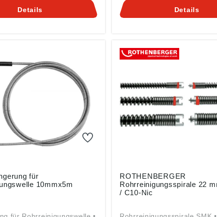
Wicklung der Spirale mit ger
Details
Details
Steigung ermöglicht eine op
Übertragung hoher Drehmom
Einführschrägen an der T-K
erleichtern das Kuppeln der 
und Werkzeuge • Arbeiten au
Entfernung mit mehreren au
folgenden Bögen möglich • B
Rechtslauf nimmt die Verstei
Spirale zu • Für härteste
Beanspruchungen auch im
Dauereinsatz Angaben gemäß
Produktsicherheitsverordnun
2023/998): ROTHENBERGE
Werkzeuge GmbH, Industries
65779 Kelkheim, DE,
info@rothenberger.com
ngerung für
ROTHENBERGER
gungswelle 10mmx5m
Rohrreinigungsspirale 22 
/ C10-Nic
ng für Rohrreinigungswelle •
Rohrreinigungsspirale SMK •