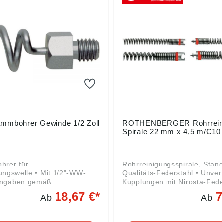
en, DE, info@er-rohr.de
Babenhausen, DE, info@er-r
mmbohrer Gewinde 1/2 Zoll
ROTHENBERGER Rohrrein
Spirale 22 mm x 4,5 m/C10
hrer für
Rohrreinigungsspirale, Stan
ungswelle • Mit 1/2"-WW-
Qualitäts-Federstahl • Unver
Kupplungen mit Nirosta-Fede
herheitsverordnung ((EU)
Druckstift für Funktionssicher
18,67 €*
7
Ab
Ab
: LEHMANN GmbH & Co. KG,
Spezielles Härteverfahren e
ng-Straße 32, 64832
maximale Federkraft mit hoh
en, DE, info@er-rohr.de
Flexibilität und Elastizität • 