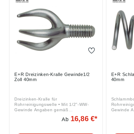
Babenhaus
E+R Dreizinken-Kralle Gewinde1/2
E+R Schla
Zoll 40mm
40mm
Dreizinken-Kralle für
Schlammbo
Rohrreinigungswelle • Mit 1/2"-WW-
Rohrreinig
Gewinde Angaben gemäß
Gewinde Angaben gemäß
Produktsicherheitsverordnung ((EU)
Produktsic
16,86 €*
Ab
2023/998): LEHMANN GmbH & Co. KG,
2023/998)
Edmund-Lang-Straße 32, 64832
Edmund-La
Babenhausen, DE, info@er-rohr.de
Babenhaus