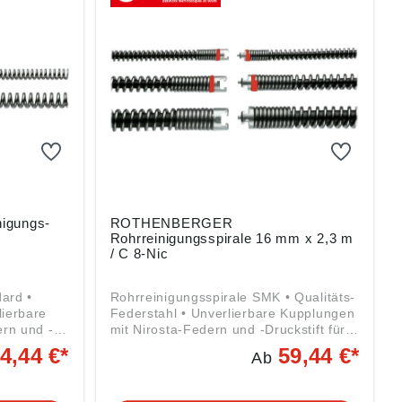
ohr.de
igungs-
ROTHENBERGER
Rohrreinigungsspirale 16 mm x 2,3 m
/ C 8-Nic
dard •
Rohrreinigungsspirale SMK • Qualitäts-
lierbare
Federstahl • Unverlierbare Kupplungen
rn und -
mit Nirosta-Federn und -Druckstift für
heit •
Funktionssicherheit • Spezielles
4,44 €*
59,44 €*
Ab
rmöglicht
Härteverfahren ermöglicht maximale
er
Federkraft mit hoher Flexibilität und
Enge
Elastizität • Enge Wicklung der Spirale