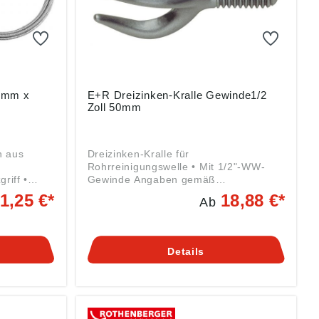
8 mm x
E+R Dreizinken-Kralle Gewinde1/2
Zoll 50mm
n aus
Dreizinken-Kralle für
Rohrreinigungswelle • Mit 1/2"-WW-
riff •
Gewinde Angaben gemäß
lle •
Produktsicherheitsverordnung ((EU)
1,25 €*
18,88 €*
Ab
2023/998): LEHMANN GmbH & Co. KG,
Edmund-Lang-Straße 32, 64832
sel- und
Babenhausen, DE, info@er-rohr.de
ssionellen
Details
ckelter
g ((EU)
& Co. KG,
4832