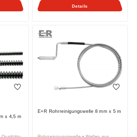
inger
mit geringer Steigung ermöglicht eine
Details
timale
optimale Übertragung hoher
ente •
Drehmomente • Einführschrägen an
upplung –
der T-Kupplung – erleichtern das
Spirale
Kuppeln der Spirale und Werkzeuge •
f kürzere
Arbeiten auf kürzere Entfernung mit
feinander
mehreren aufeinander folgenden
ei
Bögen möglich • Bei Rechtslauf nimmt
fung der
die Versteifung der Spirale zu • Für
härteste Beanspruchungen auch im
Dauereinsatz Angaben gemäß
Produktsicherheitsverordnung ((EU)
g ((EU)
2023/998): ROTHENBERGER
R
Werkzeuge GmbH, Industriestrasse 7,
trasse 7,
65779 Kelkheim, DE,
info@rothenberger.com
E+R Rohrreinigungswelle 8 mm x 5 m
mm x 4,5 m
 Qualitäts-
Rohrreinigungswelle • Wellen aus