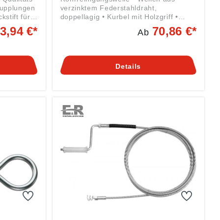
Kupplungen
verzinktem Federstahldraht,
stift für
doppellagig • Kurbel mit Holzgriff •
lles
Wellen-Ø 8 mm mit fester Kralle •
3,94 €*
70,86 €*
Ab
maximale
Wellen-Ø 10 bis 12 mm mit
ität und
Schlammbohrer • 1/2"-WW-
er Spirale
Gewindeanschluss • Auswechsel- und
icht eine
verlängerbar • Für den professionellen
Details
Einsatz mit gegenläufig gewickelter
ägen an
Innenseele Angaben gemäß
n das
Produktsicherheitsverordnung ((EU)
rkzeuge •
2023/998): LEHMANN GmbH & Co. KG,
ung mit
Edmund-Lang-Straße 32, 64832
nden
Babenhausen, DE, info@er-rohr.de
auf nimmt
u • Für
auch im
g ((EU)
R
trasse 7,