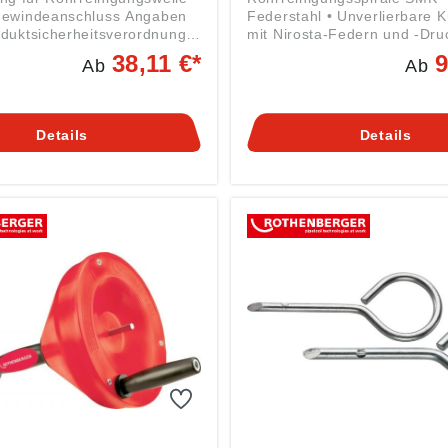
ndeanschluss Angaben
Federstahl • Unverlierbare 
duktsicherheitsverordnung
mit Nirosta-Federn und -Druck
3/998): LEHMANN GmbH &
Funktionssicherheit • Spezie
38,11 €*
9
Ab
Ab
dmund-Lang-Straße 32,
Härteverfahren ermöglicht 
enhausen, DE, info@er-
Federkraft mit hoher Flexibil
Elastizität • Enge Wicklung d
mit geringer Steigung ermögl
Details
Details
optimale Übertragung hoher
Drehmomente • Einführschr
der T-Kupplung – erleichter
Kuppeln der Spirale und We
Arbeiten auf kürzere Entfern
mehreren aufeinander folge
Bögen möglich • Bei Rechtsl
die Versteifung der Spirale z
härteste Beanspruchungen 
Dauereinsatz Angaben gemäß
Produktsicherheitsverordnun
2023/998): ROTHENBERGE
Werkzeuge GmbH, Industries
65779 Kelkheim, DE,
info@rothenberger.com