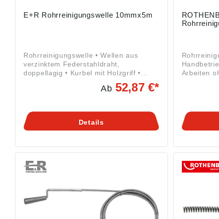
E+R Rohrreinigungswelle 10mmx5m
ROTHEN
Rohrreinig
Rohrreinigungswelle • Wellen aus
Rohrreinig
verzinktem Federstahldraht,
Handbetrie
doppellagig • Kurbel mit Holzgriff •
Arbeiten 
Wellen-Ø 8 mm mit fester Kralle •
und Syphon
52,87 €*
Ab
Wellen-Ø 10 bis 12 mm mit
geschloss
Schlammbohrer • 1/2"-WW-
Kunststoff-
Gewindeanschluss • Auswechsel- und
Sechskant
verlängerbar • Für den professionellen
Bohrfutter
Details
Einsatz mit gegenläufig gewickelter
Ergonomisc
Innenseele Angaben gemäß
Softgripei
Produktsicherheitsverordnung ((EU)
bei höhere
2023/998): LEHMANN GmbH & Co. KG,
Einsatz in
Edmund-Lang-Straße 32, 64832
Kniestücke
Babenhausen, DE, info@er-rohr.de
Verstopfun
Spiralenarr
mit eingea
Schmutzbe
zugänglich
mit Rändel