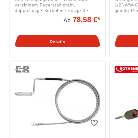
verzinktem Federstahldraht,
1/2"-WW-Gewi
doppellagig • Kurbel mit Holzgriff •
gemäß Pro
Wellen-Ø 8 mm mit fester Kralle •
((EU) 202
78,58 €*
Ab
Wellen-Ø 10 bis 12 mm mit
Co. KG, E
Schlammbohrer • 1/2"-WW-
64832 Bab
Gewindeanschluss • Auswechsel- und
rohr.de
verlängerbar • Für den professionellen
Details
Einsatz mit gegenläufig gewickelter
Innenseele Angaben gemäß
Produktsicherheitsverordnung ((EU)
2023/998): LEHMANN GmbH & Co. KG,
Edmund-Lang-Straße 32, 64832
Babenhausen, DE, info@er-rohr.de