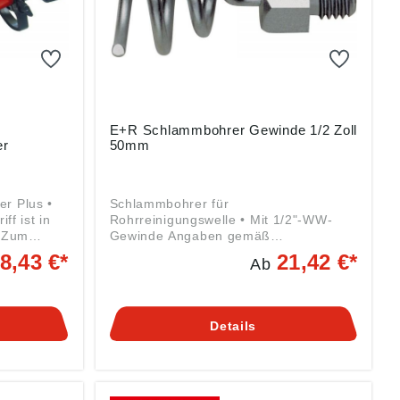
E+R Schlammbohrer Gewinde 1/2 Zoll
er
50mm
r Plus •
Schlammbohrer für
ff ist in
Rohrreinigungswelle • Mit 1/2"-WW-
• Zum
Gewinde Angaben gemäß
eitigen
Produktsicherheitsverordnung ((EU)
8,43 €*
21,42 €*
Ab
nschlüssen
2023/998): LEHMANN GmbH & Co. KG,
Edmund-Lang-Straße 32, 64832
kurzer
Babenhausen, DE, info@er-rohr.de
bläufe und
Details
Becken,
g ((EU)
R
trasse 7,