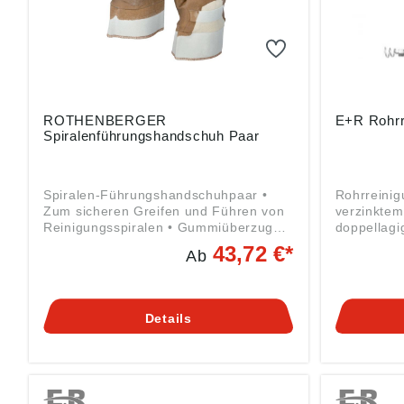
ROTHENBERGER
E+R Rohr
Spiralenführungshandschuh Paar
Spiralen-Führungshandschuhpaar •
Rohrreinig
Zum sicheren Greifen und Führen von
verzinktem
Reinigungsspiralen • Gummiüberzug
doppellagig
für die Griffsicherheit, verhindert ein
Wellen-Ø 8
43,72 €*
Ab
Vollsaugen der Handschuhe •
Wellen-Ø 1
Verwendung von hygienischen
Schlammbo
Einmalhandschuhen nicht notwendig
Gewindean
Angaben gemäß
verlängerb
Details
Produktsicherheitsverordnung ((EU)
Einsatz mi
2023/998): ROTHENBERGER
Innenseele Angaben gem
Werkzeuge GmbH, Industriestrasse 7,
Produktsic
65779 Kelkheim, DE,
2023/998)
info@rothenberger.com
Edmund-La