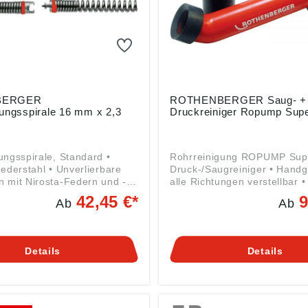
nell abnehmen Angaben
duktsicherheitsverordnung
23/998): ROTHENBERGER
GmbH, Industriestrasse 7,
kheim, DE,
enberger.com
BERGER
ROTHENBERGER Saug- +
gungsspirale 16 mm x 2,3
Druckreiniger Ropump Sup
ungsspirale, Standard •
Rohrreinigung ROPUMP Supe
Federstahl • Unverlierbare
Druck-/Saugreiniger • Handgri
 mit Nirosta-Federn und -
alle Richtungen verstellbar 
für Funktionssicherheit •
schnellen und einfachen Bes
42,45 €*
9
Ab
Ab
 Härteverfahren ermöglicht
von Rohrverstopfungen an A
ederkraft mit hoher
in WC, Becken, Wannen und
t und Elastizität • Enge
Bodenabläufen Lieferung: 1 
er Spirale mit geringer
Gummiadapter für Becken/A
Details
Details
rmöglicht eine optimale
1 langer Gummiadapter für 
ng hoher Drehmomente •
WC und Wannen. Angaben gemäß
rägen an der T-Kupplung –
Produktsicherheitsverordnun
n das Kuppeln der Spirale
2023/998): ROTHENBERGE
uge • Arbeiten auf kürzere
Werkzeuge GmbH, Industries