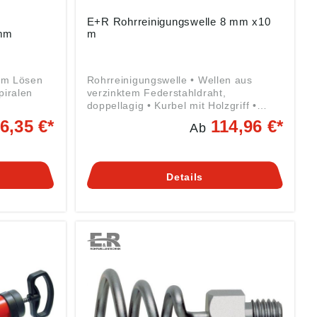
E+R Rohrreinigungswelle 8 mm x10
 mm
m
Zum Lösen
Rohrreinigungswelle • Wellen aus
piralen
verzinktem Federstahldraht,
doppellagig • Kurbel mit Holzgriff •
g ((EU)
Wellen-Ø 8 mm mit fester Kralle •
6,35 €*
114,96 €*
Ab
R
Wellen-Ø 10 bis 12 mm mit
trasse 7,
Schlammbohrer • 1/2"-WW-
Gewindeanschluss • Auswechsel- und
verlängerbar • Für den professionellen
Details
Einsatz mit gegenläufig gewickelter
Innenseele Angaben gemäß
Produktsicherheitsverordnung ((EU)
2023/998): LEHMANN GmbH & Co. KG,
Edmund-Lang-Straße 32, 64832
Babenhausen, DE, info@er-rohr.de