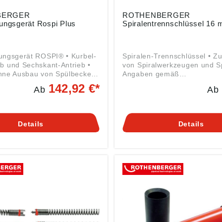
BERGER
ROTHENBERGER
ungsgerät Rospi Plus
Spiralentrennschlüssel 16
ungsgerät ROSPI® • Kurbel-
Spiralen-Trennschlüssel • 
b und Sechskant-Antrieb •
von Spiralwerkzeugen und S
ohne Ausbau von Spülbecken
Angaben gemäß
sieben • Schlagfester,
Produktsicherheitsverordnun
142,92 €*
Ab
Ab
ener und schmutzgeschützter
2023/998): ROTHENBERGE
Spiralenbehälter •
Werkzeuge GmbH, Industries
 zum Einspannen in
65779 Kelkheim, DE,
 für Hand-Bohrmaschinen •
info@rothenberger.com
Details
Details
her Handgriff mit
nlage für sicheren Halt auch
n Drehzahlen • Für den
 engen Rohrbögen und
n und Beseitigung von
gen in Rohren •
etierung und flexible Spirale
rbeitetem Keulenkopf für die
seitigung an schwer
en Stellen • Der Handgriff
schraube lässt sich ohne