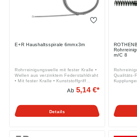
Werkzeug sch
gemäß Pro
((EU) 20
Werkzeuge 
65779 Kel
info@roth
E+R Haushaltsspirale 6mmx3m
ROTHEN
Rohrreini
m/C 8
Rohrreinigungswelle mit fester Kralle •
Rohrreinig
Wellen aus verzinktem Federstahldraht
Qualitäts-
• Mit fester Kralle • Kunststoffgriff
Kupplungen
Angaben gemäß
Druckstift 
5,14 €*
Ab
Produktsicherheitsverordnung ((EU)
Spezielles
2023/998): LEHMANN GmbH & Co. KG,
maximale F
Edmund-Lang-Straße 32, 64832
Flexibilitä
Babenhausen, DE, info@er-rohr.de
Wicklung d
Details
Steigung e
Übertragu
Einführsch
erleichter
und Werkze