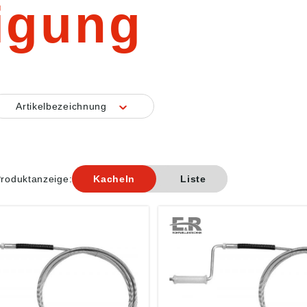
igung
Artikelbezeichnung
roduktanzeige:
Kacheln
Liste