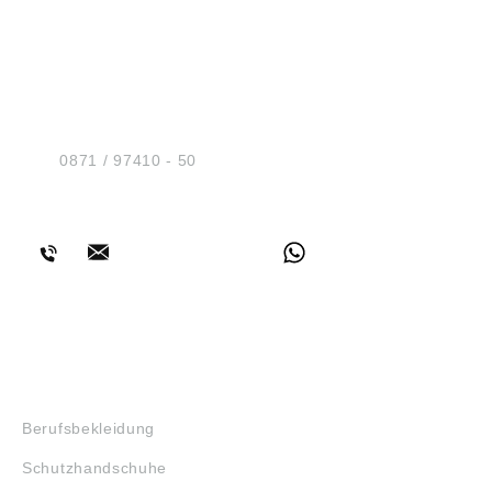
HUG® Technik und
Sicherheit GmbH
Am Industriegleis 7
D-84030 Ergolding
Tel.:
0871 / 97410 - 50
BERATUNG
SHOP
Berufsbekleidung
Schutzhandschuhe