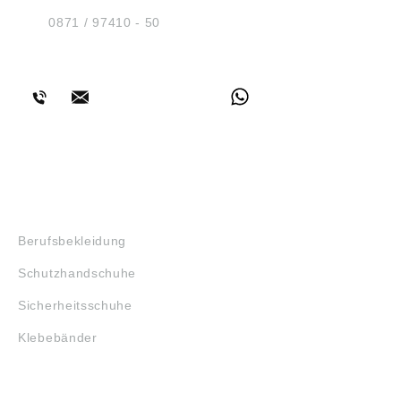
D-84030 Ergolding
Tel.:
0871 / 97410 - 50
BERATUNG
SHOP
Berufsbekleidung
Schutzhandschuhe
Sicherheitsschuhe
Klebebänder