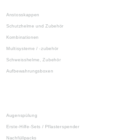
KOPFSCHUTZ
Anstosskappen
Schutzhelme und Zubehör
Kombinationen
Multisysteme / -zubehör
Schweisshelme, Zubehör
Aufbewahrungsboxen
GEHÖRSCHUTZ
SCHUTZBRILLEN
ERSTE HILFE
Augenspülung
Erste-Hilfe-Sets / Pflasterspender
Nachfüllpacks