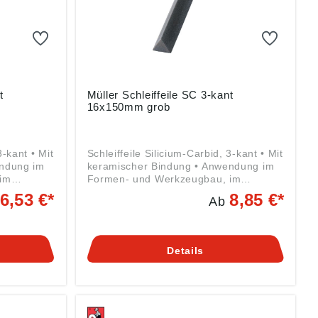
t
Müller Schleiffeile SC 3-kant
16x150mm grob
3-kant • Mit
Schleiffeile Silicium-Carbid, 3-kant • Mit
endung im
keramischer Bindung • Anwendung im
im
Formen- und Werkzeugbau, im
d
allgemeinen Maschinen- und
6,53 €*
8,85 €*
Ab
gschleifen
Apparatebau • Zum Werkzeugschleifen
arbeiten
oder Entgraten, zum Nachbearbeiten
kguss-
an Spritz-, Press- und Druckguss-
auch an
Werkzeugen und vor allem auch an
Details
ststoff-
allen Werkzeugen für die Kunststoff-
, mit
Industrie • Gebrauch trocken, mit
eiten von
Wasser oder Öl • Zum Bearbeiten von
 und zum
Werkzeugen aus Hartmetall und zum
ronze,
Bearbeiten von Aluminium, Bronze,