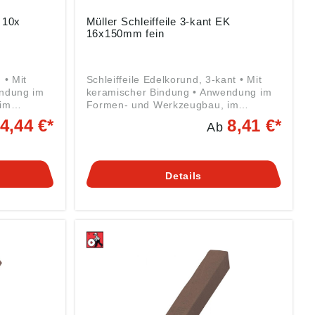
info@schleifmittelwerk-friedrich-
mueller.de
K 10x
Müller Schleiffeile 3-kant EK
16x150mm fein
 • Mit
Schleiffeile Edelkorund, 3-kant • Mit
endung im
keramischer Bindung • Anwendung im
im
Formen- und Werkzeugbau, im
d
allgemeinen Maschinen- und
4,44 €*
8,41 €*
Ab
gschleifen
Apparatebau • Zum Werkzeugschleifen
arbeiten
oder Entgraten, zum Nachbearbeiten
kguss-
an Spritz-, Press- und Druckguss-
auch an
Werkzeugen und vor allem auch an
Details
ststoff-
allen Werkzeugen für die Kunststoff-
 mit
Industrie • Gebrauch trocken, mit
eiten und
Wasser oder Öl • Zum Bearbeiten und
en
Schleifen von verschiedensten
sgeräten,
Werkzeugen, Präzisionsmessgeräten,
terialien
Schablonen und ähnlichen Materialien
Angaben gemäß
g ((EU)
Produktsicherheitsverordnung ((EU)
2023/998): Friedrich Müller
rchenweg
Schleifmittelwerk GmbH, Kirchenweg
E,
17-18, 67808 Ransweiler, DE,