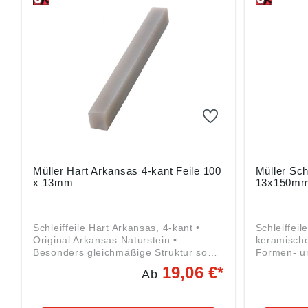
Schablonen und ähnlichen Materialien
Schablonen
Angaben gemäß
Angaben 
Produktsicherheitsverordnung ((EU)
Produktsic
2023/998): Friedrich Müller
2023/998):
Schleifmittelwerk GmbH, Kirchenweg
Schleifmit
17-18, 67808 Ransweiler, DE,
17-18, 678
info@schleifmittelwerk-friedrich-
info@schlei
mueller.de
mueller.de
Müller Hart Arkansas 4-kant Feile 100
Müller Sch
x 13mm
13x150mm
Schleiffeile Hart Arkansas, 4-kant •
Schleiffeil
Original Arkansas Naturstein •
keramisch
Besonders gleichmäßige Struktur sowie
Formen- u
hohe Feinheit und Härte sind die
allgemein
19,06 €*
Ab
Voraussetzungen für eine sanfte, aber
Apparateb
exakte Schleifwirkung bei einer sehr
oder Entgr
geringen Abnutzung • Verwendung am
an Spritz-