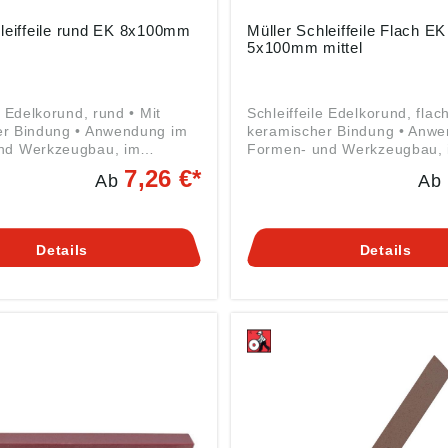
leiffeile rund EK 8x100mm
Müller Schleiffeile Flach E
5x100mm mittel
e Edelkorund, rund • Mit
Schleiffeile Edelkorund, flach
er Bindung • Anwendung im
keramischer Bindung • Anw
nd Werkzeugbau, im
Formen- und Werkzeugbau, 
en Maschinen- und
allgemeinen Maschinen- un
7,26 €*
Ab
Ab
au • Zum Werkzeugschleifen
Apparatebau • Zum Werkzeu
aten, zum Nachbearbeiten
oder Entgraten, zum Nachbe
, Press- und Druckguss-
an Spritz-, Press- und Druc
n und vor allem auch an
Werkzeugen und vor allem 
Details
Details
zeugen für die Kunststoff-
allen Werkzeugen für die Kun
• Gebrauch trocken, mit
industrie • Grbauch trocken,
r Öl • Zum Bearbeiten und
Wasser oder Öl • Zum Bearb
von verschiedensten
Schleifen von verschiedenst
n, Präzisionsmessgeräten,
Werkzeugen, Präzisionsmes
 und ähnlichen Materialien
Schablonen und ähnlichen Ma
gemäß
Angaben gemäß
herheitsverordnung ((EU)
Produktsicherheitsverordnun
 Friedrich Müller
2023/998): Friedrich Müller
telwerk GmbH, Kirchenweg
Schleifmittelwerk GmbH, Ki
08 Ransweiler, DE,
17-18, 67808 Ransweiler, D