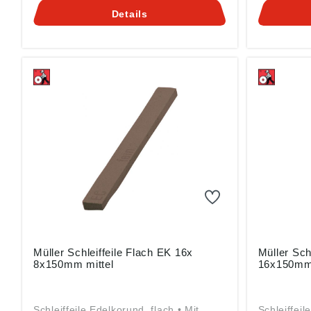
besten mit dünnflüssigem Öl oder
Werkzeuge
Details
Petroleum • Zum Schärfen von ganz
allen Werk
feinen und empfindlichen Schneiden
Industrie 
Angaben gemäß
Wasser ode
Produktsicherheitsverordnung ((EU)
Werkzeuge
2023/998): Friedrich Müller
Bearbeiten
Schleifmittelwerk GmbH, Kirchenweg
Glas, Stei
17-18, 67808 Ransweiler, DE,
Materialien Angaben gem
info@schleifmittelwerk-friedrich-
Produktsic
mueller.de
2023/998):
Schleifmit
17-18, 678
info@schlei
mueller.de
Müller Schleiffeile Flach EK 16x
Müller Sch
8x150mm mittel
16x150mm 
Schleiffeile Edelkorund, flach • Mit
Schleiffeil