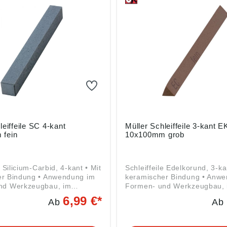
 und ähnlichen Materialien
Glas, Stein, Grauguss und ä
gemäß
Materialien Angaben gemäß
herheitsverordnung ((EU)
Produktsicherheitsverordnun
 Friedrich Müller
2023/998): Friedrich Müller
telwerk GmbH, Kirchenweg
Schleifmittelwerk GmbH, Ki
08 Ransweiler, DE,
17-18, 67808 Ransweiler, D
fmittelwerk-friedrich-
info@schleifmittelwerk-friedr
mueller.de
leiffeile SC 4-kant
Müller Schleiffeile 3-kant E
 fein
10x100mm grob
e Silicium-Carbid, 4-kant • Mit
Schleiffeile Edelkorund, 3-ka
er Bindung • Anwendung im
keramischer Bindung • Anw
nd Werkzeugbau, im
Formen- und Werkzeugbau, 
en Maschinen- und
allgemeinen Maschinen- un
6,99 €*
Ab
Ab
au • Zum Werkzeugschleifen
Apparatebau • Zum Werkzeu
aten, zum Nachbearbeiten
oder Entgraten, zum Nachbe
, Press- und Druckguss-
an Spritz-, Press- und Druc