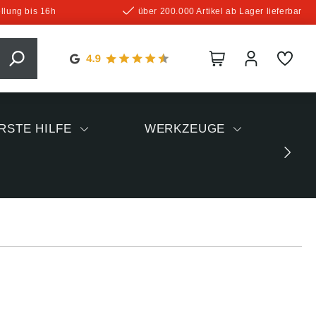
llung bis 16h
über 200.000 Artikel ab Lager lieferbar
RSTE HILFE
WERKZEUGE