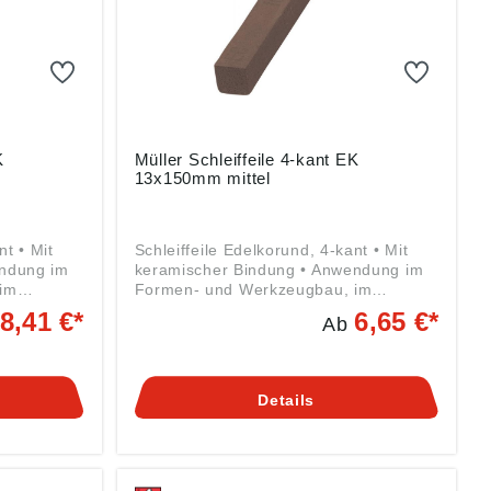
ich-
info@schleifmittelwerk-friedrich-
mueller.de
K
Müller Schleiffeile 4-kant EK
13x150mm mittel
nt • Mit
Schleiffeile Edelkorund, 4-kant • Mit
endung im
keramischer Bindung • Anwendung im
im
Formen- und Werkzeugbau, im
d
allgemeinen Maschinen- und
8,41 €*
6,65 €*
Ab
gschleifen
Apparatebau • Zum Werkzeugschleifen
arbeiten
oder Entgraten, zum Nachbearbeiten
kguss-
an Spritz-, Press- und Druckguss-
auch an
Werkzeugen und vor allem auch an
Details
ststoff-
allen Werkzeugen für die Kunststoff-
, mit
Industrie • Gebrauch trocken, mit
eiten und
Wasser oder Öl • Zum Bearbeiten und
en
Schleifen von verschiedensten
sgeräten,
Werkzeugen, Präzisionsmessgeräten,