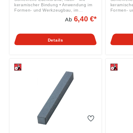
keramischer Bindung • Anwendung im
keramisch
Formen- und Werkzeugbau, im
Formen- u
allgemeinen Maschinen- und
allgemein
6,40 €*
Ab
Apparatebau • Zum Werkzeugschleifen
Apparateb
oder Entgraten, zum Nachbearbeiten
oder Entgr
an Spritz-, Press- und Druckguss-
an Spritz-
Werkzeugen und vor allem auch an
Werkzeuge
Details
allen Werkzeugen für die Kunststoff-
allen Werk
industrie • Grbauch trocken, mit
Industrie 
Wasser oder Öl • Zum Bearbeiten und
Wasser ode
Schleifen von verschiedensten
Werkzeuge
Werkzeugen, Präzisionsmessgeräten,
Bearbeiten
Schablonen und ähnlichen Materialien
Glas, Stei
Angaben gemäß
Materialien Angaben gem
Produktsicherheitsverordnung ((EU)
Produktsic
2023/998): Friedrich Müller
2023/998):
Schleifmittelwerk GmbH, Kirchenweg
Schleifmit
17-18, 67808 Ransweiler, DE,
17-18, 678
info@schleifmittelwerk-friedrich-
info@schlei
mueller.de
mueller.de