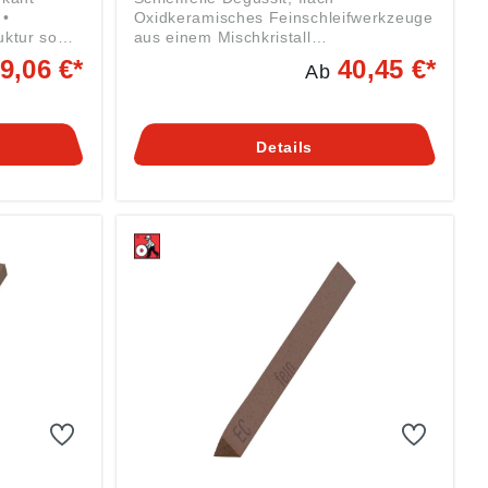
 •
Oxidkeramisches Feinschleifwerkzeuge
uktur sowie
aus einem Mischkristall
 die
außergewöhnlicher Härte, dessen
9,06 €*
40,45 €*
Ab
nfte, aber
Hauptbestandteil Korund
ner sehr
(Aluminiumoxid) ist • Bindemittel frei
endung am
und besitzen infolge der hohen Härte
 oder
der gesinterten Kristalle einen hohen
Details
on ganz
Widerstand gegen Abnutzung und
chneiden
Formveränderung. Diese
Eigenschaften sind besonders wichtig
g ((EU)
bei Präzisionsarbeiten zur Erzielung
einer ausgezeichneten
rchenweg
Oberflächengüte und Formgenauigkeit
E,
• Für alle Schleif,- Entgrat- und
ich-
Feinschleifarbeiten • Das Arbeiten ist
trocken oder nass möglich, es genügt
ein Anfeuchten mit Petroleum oder
Schleiföl • Das Reinigen erfolgt durch
Abwischen mit einem Fettlösemittel
Angaben gemäß
Produktsicherheitsverordnung ((EU)
2023/998): Friedrich Müller
Schleifmittelwerk GmbH, Kirchenweg
17-18, 67808 Ransweiler, DE,