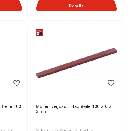
auch an
und Druckguss-Werkzeugen und vor
Details
ststoff-
allem auch an allen Werkzeugen für
, mit
die Kunststoff-Industrie • Gebrauch
eiten und
trocken, mit Wasser oder Öl • Zum
en
Bearbeiten von Werkzeugen aus
sgeräten,
Hartmetall und zum Bearbeiten von
terialien
Aluminium, Bronze, Glas, Stein,
Grauguss und ähnlichen Materialien
g ((EU)
Angaben gemäß
Produktsicherheitsverordnung ((EU)
rchenweg
2023/998): Friedrich Müller
E,
Schleifmittelwerk GmbH, Kirchenweg
ich-
17-18, 67808 Ransweiler, DE,
info@schleifmittelwerk-friedrich-
mueller.de
 Feile 100
Müller Degussit Flachfeile 100 x 6 x
3mm
-kant •
Schleiffeile Degussit, flach •