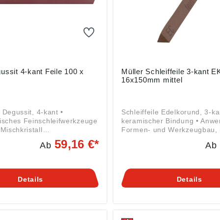
fmittelwerk-friedrich-
info@schleifmittelwerk-friedr
mueller.de
ussit 4-kant Feile 100 x
Müller Schleiffeile 3-kant E
16x150mm mittel
e Degussit, 4-kant •
Schleiffeile Edelkorund, 3-ka
sches Feinschleifwerkzeuge
keramischer Bindung • Anw
Mischkristall
Formen- und Werkzeugbau, 
nlicher Härte, dessen
allgemeinen Maschinen- un
59,16 €*
Ab
Ab
ndteil Korund
Apparatebau • Zum Werkzeu
xid) ist • Bindemittel frei
oder Entgraten, zum Nachbe
en infolge der hohen Härte
an Spritz-, Press- und Druc
erten Kristalle einen hohen
Werkzeugen und vor allem 
Details
Details
d gegen Abnutzung und
allen Werkzeugen für die Kun
derung. Diese
Industrie • Gebrauch trocken
ten sind besonders wichtig
Wasser oder Öl • Zum Bearb
ionsarbeiten zur Erzielung
Schleifen von verschiedenst
ezeichneten
Werkzeugen, Präzisionsmes