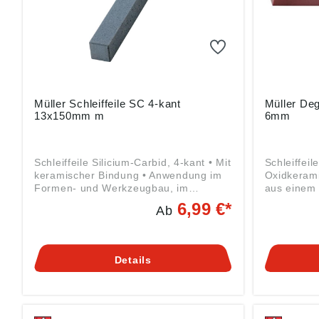
info@schleifmittelwerk-friedrich-
info@schlei
mueller.de
mueller.de
Müller Schleiffeile SC 4-kant
Müller Deg
13x150mm m
6mm
Schleiffeile Silicium-Carbid, 4-kant • Mit
Schleiffeil
keramischer Bindung • Anwendung im
Oxidkerami
Formen- und Werkzeugbau, im
aus einem 
allgemeinen Maschinen- und
außergewöh
6,99 €*
Ab
Apparatebau • Zum Werkzeugschleifen
Hauptbesta
oder Entgraten, zum Nachbearbeiten
(Aluminiumo
an Spritz-, Press- und Druckguss-
und besitz
Werkzeugen und vor allem auch an
der gesint
Details
allen Werkzeugen für die Kunststoff-
Widerstan
Industrie • Gebrauch trocken, mit
Formverän
Wasser oder Öl • Zum Bearbeiten von
Eigenschaf
Werkzeugen aus Hartmetall und zum
bei Präzis
Bearbeiten von Aluminium, Bronze,
einer ausg