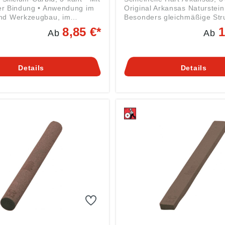
er Bindung • Anwendung im
Original Arkansas Naturstein
nd Werkzeugbau, im
Besonders gleichmäßige Str
en Maschinen- und
hohe Feinheit und Härte sind
8,85 €*
1
Ab
Ab
au • Zum Werkzeugschleifen
Voraussetzungen für eine sa
aten, zum Nachbearbeiten
exakte Schleifwirkung bei ei
, Press- und Druckguss-
geringen Abnutzung • Verw
n und vor allem auch an
besten mit dünnflüssigem Öl
Details
Details
zeugen für die Kunststoff-
Petroleum • Zum Schärfen v
• Gebrauch trocken, mit
feinen und empfindlichen S
r Öl • Zum Bearbeiten von
Angaben gemäß
n aus Hartmetall und zum
Produktsicherheitsverordnun
 von Aluminium, Bronze,
2023/998): Friedrich Müller
n, Grauguss und ähnlichen
Schleifmittelwerk GmbH, Ki
äß
17-18, 67808 Ransweiler, D
herheitsverordnung ((EU)
info@schleifmittelwerk-friedr
 Friedrich Müller
mueller.de
telwerk GmbH, Kirchenweg
08 Ransweiler, DE,
fmittelwerk-friedrich-