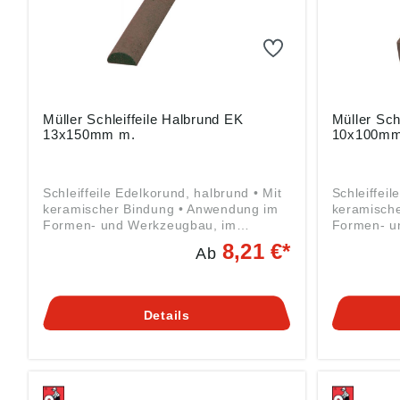
Müller Schleiffeile Halbrund EK
Müller Sch
13x150mm m.
10x100mm 
Schleiffeile Edelkorund, halbrund • Mit
Schleiffeil
keramischer Bindung • Anwendung im
keramisch
Formen- und Werkzeugbau, im
Formen- u
allgemeinen Maschinen- und
allgemein
8,21 €*
Ab
Apparatebau • Zum Werkzeugschleifen
Apparateb
oder Entgraten, zum Nachbearbeiten
oder Entgr
an Spritz-, Press- und Druckguss-
an Spritz-
Werkzeugen und vor allem auch an
Werkzeuge
Details
allen Werkzeugen für die Kunststoff-
allen Werk
Industrie • Gebrauch trocken, mit
Industrie 
Wasser oder Öl • Zum Bearbeiten und
Wasser ode
Schleifen von verschiedensten
Schleifen 
Werkzeugen, Präzisionsmessgeräten,
Werkzeuge