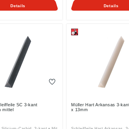
n und vor allem auch an
Werkzeugen und vor allem 
Details
Details
zeugen für die Kunststoff-
allen Werkzeugen für die Kun
• Gebrauch trocken, mit
Industrie • Gebrauch trocken
r Öl • Zum Bearbeiten von
Wasser oder Öl • Zum Bearb
n aus Hartmetall und zum
Schleifen von verschiedenst
 von Aluminium, Bronze,
Werkzeugen, Präzisionsmes
n, Grauguss und ähnlichen
Schablonen und ähnlichen Ma
äß
Angaben gemäß
herheitsverordnung ((EU)
Produktsicherheitsverordnun
 Friedrich Müller
2023/998): Friedrich Müller
telwerk GmbH, Kirchenweg
Schleifmittelwerk GmbH, Ki
08 Ransweiler, DE,
17-18, 67808 Ransweiler, D
fmittelwerk-friedrich-
info@schleifmittelwerk-friedr
mueller.de
leiffeile SC 3-kant
Müller Hart Arkansas 3-kant
mittel
x 13mm
e Silicium-Carbid, 3-kant • Mit
Schleiffeile Hart Arkansas, 3