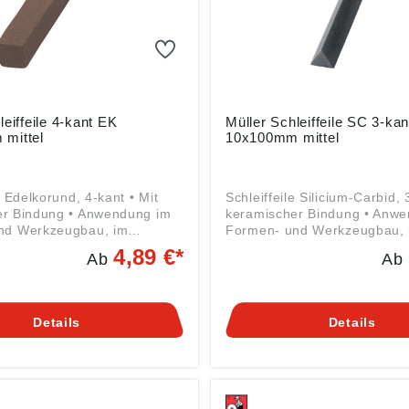
leiffeile 4-kant EK
Müller Schleiffeile SC 3-kan
mittel
10x100mm mittel
e Edelkorund, 4-kant • Mit
Schleiffeile Silicium-Carbid, 
er Bindung • Anwendung im
keramischer Bindung • Anw
nd Werkzeugbau, im
Formen- und Werkzeugbau, 
en Maschinen- und
allgemeinen Maschinen- un
4,89 €*
Ab
Ab
au • Zum Werkzeugschleifen
Apparatebau • Zum Werkzeu
aten, zum Nachbearbeiten
oder Entgraten, zum Nachbe
, Press- und Druckguss-
an Spritz-, Press- und Druc
n und vor allem auch an
Werkzeugen und vor allem 
Details
Details
zeugen für die Kunststoff-
allen Werkzeugen für die Kun
• Gebrauch trocken, mit
Industrie • Gebrauch trocken
r Öl • Zum Bearbeiten und
Wasser oder Öl • Zum Bearb
von verschiedensten
Werkzeugen aus Hartmetall
n, Präzisionsmessgeräten,
Bearbeiten von Aluminium, B