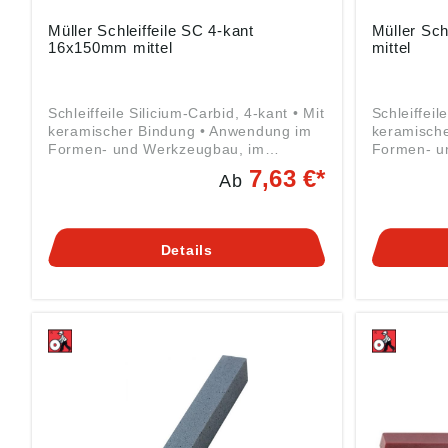
Müller Schleiffeile SC 4-kant
Müller Sch
16x150mm mittel
mittel
Schleiffeile Silicium-Carbid, 4-kant • Mit
Schleiffeil
keramischer Bindung • Anwendung im
keramisch
Formen- und Werkzeugbau, im
Formen- u
allgemeinen Maschinen- und
allgemein
7,63 €*
Ab
Apparatebau • Zum Werkzeugschleifen
Apparateb
oder Entgraten, zum Nachbearbeiten
oder Entgr
an Spritz-, Press- und Druckguss-
an Spritz-
Werkzeugen und vor allem auch an
Werkzeuge
Details
allen Werkzeugen für die Kunststoff-
allen Werk
Industrie • Gebrauch trocken, mit
Industrie 
Wasser oder Öl • Zum Bearbeiten von
Wasser ode
Werkzeugen aus Hartmetall und zum
Schleifen 
Bearbeiten von Aluminium, Bronze,
Werkzeuge
Glas, Stein, Grauguss und ähnlichen
Schablonen
Materialien Angaben gemäß
Angaben 
Produktsicherheitsverordnung ((EU)
Produktsic
2023/998): Friedrich Müller
2023/998):
Schleifmittelwerk GmbH, Kirchenweg
Schleifmit
17-18, 67808 Ransweiler, DE,
17-18, 678