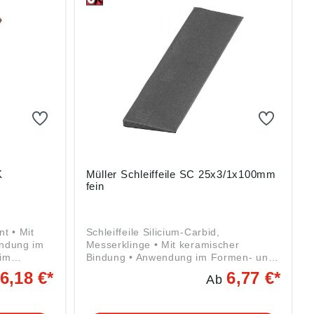
hnlichen
Glas, Stein, Grauguss und ähnlichen
Materialien Angaben gemäß
g ((EU)
Produktsicherheitsverordnung ((EU)
2023/998): Friedrich Müller
rchenweg
Schleifmittelwerk GmbH, Kirchenweg
E,
17-18, 67808 Ransweiler, DE,
ich-
info@schleifmittelwerk-friedrich-
mueller.de
K
Müller Schleiffeile SC 25x3/1x100mm
fein
nt • Mit
Schleiffeile Silicium-Carbid,
endung im
Messerklinge • Mit keramischer
im
Bindung • Anwendung im Formen- und
d
Werkzeugbau, im allgemeinen
6,18 €*
6,77 €*
Ab
gschleifen
Maschinen- und Apparatebau • Zum
arbeiten
Werkzeugschleifen oder Entgraten,
kguss-
zum Nachbearbeiten an Spritz-, Press-