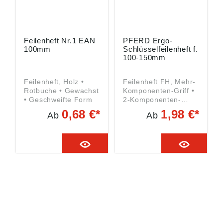
Feilenheft Nr.1 EAN
PFERD Ergo-
100mm
Schlüsselfeilenheft f.
100-150mm
Feilenheft, Holz •
Feilenheft FH, Mehr-
Rotbuche • Gewachst
Komponenten-Griff •
• Geschweifte Form
2-Komponenten-
Kunststoffgriff • Mit
0,68 €*
1,98 €*
Ab
Ab
Abrollschutz und
Aufhängebohrung
Angaben gemäß
Produktsicherheitsver
ordnung ((EU)
2023/998): August
Rüggeberg GmbH &
Co. KG, Hauptstr. 13,
51709 Marienheide,
DE,
pferd@rueggeberg.c
om
HUG® Technik und