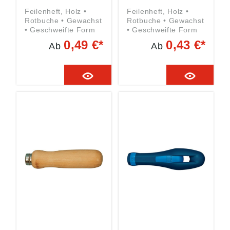
Feilenheft, Holz •
Feilenheft, Holz •
Rotbuche • Gewachst
Rotbuche • Gewachst
• Geschweifte Form
• Geschweifte Form
0,49 €*
0,43 €*
Ab
Ab