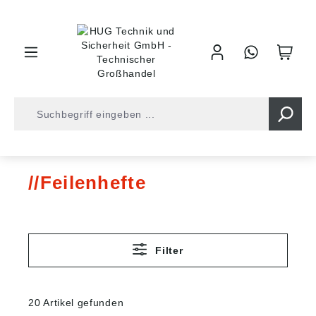
inhalt springen
Oberflächenbearbeitung
Feilen/-hefte
Feilenhefte
Feilenhefte
Filter
20 Artikel gefunden