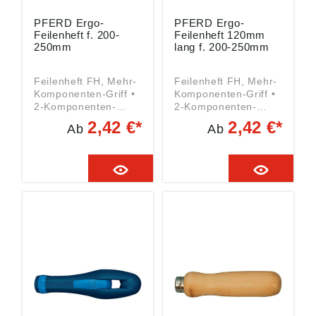
PFERD Ergo-
PFERD Ergo-
Feilenheft f. 200-
Feilenheft 120mm
250mm
lang f. 200-250mm
Feilenheft FH, Mehr-
Feilenheft FH, Mehr-
Komponenten-Griff •
Komponenten-Griff •
2-Komponenten-
2-Komponenten-
Kunststoffgriff • Mit
Kunststoffgriff • Mit
2,42 €*
2,42 €*
Ab
Ab
Abrollschutz und
Abrollschutz und
Aufhängebohrung
Aufhängebohrung
Angaben gemäß
Angaben gemäß
Produktsicherheitsver
Produktsicherheitsver
ordnung ((EU)
ordnung ((EU)
2023/998): August
2023/998): August
Rüggeberg GmbH &
Rüggeberg GmbH &
Co. KG, Hauptstr. 13,
Co. KG, Hauptstr. 13,
51709 Marienheide,
51709 Marienheide,
DE,
DE,
pferd@rueggeberg.c
pferd@rueggeberg.c
om
om