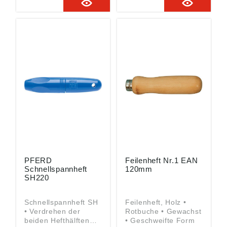
ordnung ((EU)
2023/998): August
Rüggeberg GmbH &
Co. KG, Hauptstr. 13,
51709 Marienheide,
DE,
pferd@rueggeberg.c
om
PFERD
Feilenheft Nr.1 EAN
Schnellspannheft
120mm
SH220
Schnellspannheft SH
Feilenheft, Holz •
• Verdrehen der
Rotbuche • Gewachst
beiden Hefthälften
• Geschweifte Form