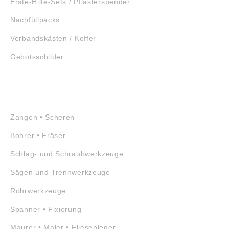
Erste-Hilfe-Sets / Pflasterspender
Nachfüllpacks
Verbandskästen / Koffer
Gebotsschilder
WERKZEUGE
Zangen • Scheren
Bohrer • Fräser
Schlag- und Schraubwerkzeuge
Sägen und Trennwerkzeuge
Rohrwerkzeuge
Spanner • Fixierung
Maurer • Maler • Fliesenleger