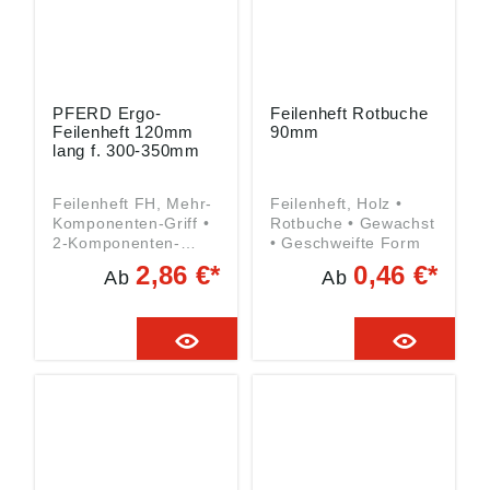
PFERD Ergo-
Feilenheft Rotbuche
Feilenheft 120mm
90mm
lang f. 300-350mm
Feilenheft FH, Mehr-
Feilenheft, Holz •
Komponenten-Griff •
Rotbuche • Gewachst
2-Komponenten-
• Geschweifte Form
Kunststoffgriff • Mit
2,86 €*
0,46 €*
Ab
Ab
Abrollschutz und
Aufhängebohrung
Angaben gemäß
Produktsicherheitsver
ordnung ((EU)
2023/998): August
Rüggeberg GmbH &
Co. KG, Hauptstr. 13,
51709 Marienheide,
DE,
pferd@rueggeberg.c