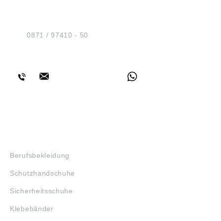
Sicherheit GmbH
Am Industriegleis 7
D-84030 Ergolding
Tel.:
0871 / 97410 - 50
BERATUNG
SHOP
Berufsbekleidung
Schutzhandschuhe
Sicherheitsschuhe
Klebebänder