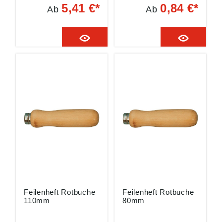
zum schnellen
5,41 €*
0,84 €*
Ab
Ab
Spannen von Feilen •
Für Nadelfeilen,
Diamantfeilen und
kleinere Werkstatt-
und Präzisionsfeilen
Für Feilentyp:
Nadelfeilen,
Diamantfeilen,
kleinere Werkstatt-
und Präzisionsfeilen
Angaben gemäß
Produktsicherheitsver
ordnung ((EU)
2023/998): August
Rüggeberg GmbH &
Co. KG, Hauptstr. 13,
51709 Marienheide,
DE,
pferd@rueggeberg.c
om
Feilenheft Rotbuche
Feilenheft Rotbuche
110mm
80mm