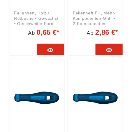
Feilenheft, Holz •
Feilenheft FH, Mehr-
Rotbuche • Gewachst
Komponenten-Griff •
• Geschweifte Form
2-Komponenten-
Kunststoffgriff • Mit
0,65 €*
2,86 €*
Ab
Ab
Abrollschutz und
Aufhängebohrung
Angaben gemäß
Produktsicherheitsver
ordnung ((EU)
2023/998): August
Rüggeberg GmbH &
Co. KG, Hauptstr. 13,
51709 Marienheide,
DE,
pferd@rueggeberg.c
om