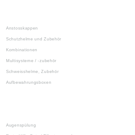
KOPFSCHUTZ
Anstosskappen
Schutzhelme und Zubehör
Kombinationen
Multisysteme / -zubehör
Schweisshelme, Zubehör
Aufbewahrungsboxen
GEHÖRSCHUTZ
SCHUTZBRILLEN
ERSTE HILFE
Augenspülung