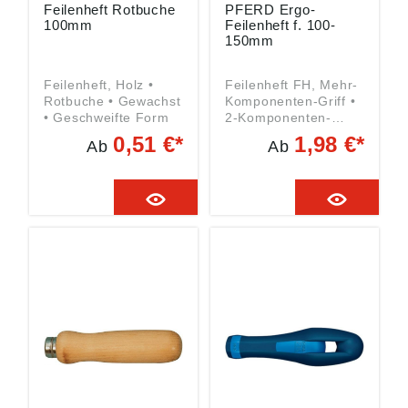
Feilenheft Rotbuche
PFERD Ergo-
100mm
Feilenheft f. 100-
150mm
Feilenheft, Holz •
Feilenheft FH, Mehr-
Rotbuche • Gewachst
Komponenten-Griff •
• Geschweifte Form
2-Komponenten-
Kunststoffgriff • Mit
0,51 €*
1,98 €*
Ab
Ab
Abrollschutz und
Aufhängebohrung
Angaben gemäß
Produktsicherheitsver
ordnung ((EU)
2023/998): August
Rüggeberg GmbH &
Co. KG, Hauptstr. 13,
51709 Marienheide,
DE,
pferd@rueggeberg.c
om