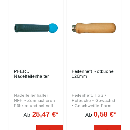
PFERD
Feilenheft Rotbuche
Nadelfeilenhalter
120mm
Nadelfeilenhalter
Feilenheft, Holz •
NFH • Zum sicheren
Rotbuche • Gewachst
Führen und schnellen
• Geschweifte Form
Spannen von
25,47 €*
0,58 €*
Ab
Ab
Nadelfeilen Angaben
gemäß
Produktsicherheitsver