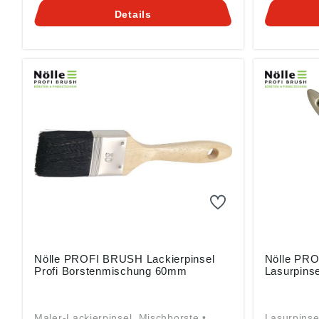
DE, info@n-p-b.de
Pinseltech
Details
42327 Wupp
Nölle PROFI BRUSH Lackierpinsel
Nölle PR
Profi Borstenmischung 60mm
Lasurpins
Maler-Lackierpinsel, Mischborste •
Lasurpinse