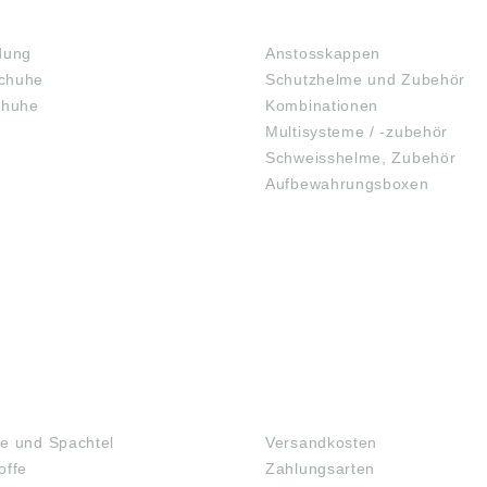
KOPFSCHUTZ
dung
Anstosskappen
chuhe
Schutzhelme und Zubehör
chuhe
Kombinationen
Multisysteme / -zubehör
Schweisshelme, Zubehör
Aufbewahrungsboxen
GEHÖRSCHUTZ
SCHUTZBRILLEN
TOFFE
FAQ
e und Spachtel
Versandkosten
offe
Zahlungsarten