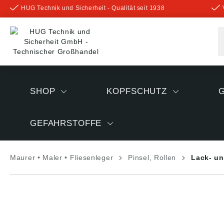
HUG Technik und Sicherheit - Qualität seit 1938
inhalt springen
SHOP
KOPFSCHUTZ
GEFAHRSTOFFE
Maurer • Maler • Fliesenleger
Pinsel, Rollen
Lack- un