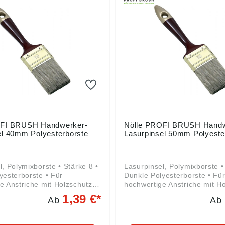
OFI BRUSH Handwerker-
Nölle PROFI BRUSH Handw
el 40mm Polyesterborste
Lasurpinsel 50mm Polyeste
l, Polymixborste • Stärke 8 •
Lasurpinsel, Polymixborste •
yesterborste • Für
Dunkle Polyesterborste • Fü
e Anstriche mit Holzschutz-
hochwertige Anstriche mit H
 Lasuren • Messingzwinge •
Lacken und Lasuren • Messi
1,39 €*
Ab
Ab
gaben gemäß
Stiel, zweifarbig Angaben gemäß
herheitsverordnung ((EU)
Produktsicherheitsverordnun
 Nölle Profi Brush Bürsten- &
2023/998): Nölle Profi Brush