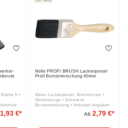
erker-
Nölle PROFI BRUSH Lackierpinsel
rborste
Profi Borstenmischung 40mm
 Stärke 8 •
Maler-Lackierpinsel, Mischborste •
r
Nickelzwinge • Schwarze
olzschutz-
Borstenmischung • Holzstiel Angaben
ngzwinge •
gemäß Produktsicherheitsverordnung
1,93 €*
2,79 €*
Ab
((EU) 2023/998): Nölle Profi Brush
g ((EU)
Bürsten- & Pinseltechnik e.K.,
 Bürsten- &
Simonshöfchen 57, 42327 Wuppertal,