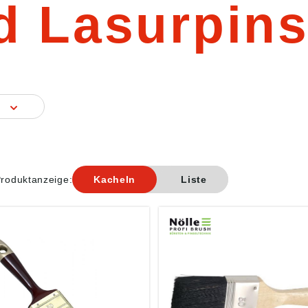
d Lasurpins
g
roduktanzeige:
Kacheln
Liste