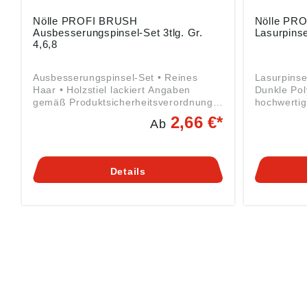
Nölle PROFI BRUSH
Nölle PR
Ausbesserungspinsel-Set 3tlg. Gr.
Lasurpins
4,6,8
Ausbesserungspinsel-Set • Reines
Lasurpinse
Haar • Holzstiel lackiert Angaben
Dunkle Pol
gemäß Produktsicherheitsverordnung
hochwertig
((EU) 2023/998): Nölle Profi Brush
Lacken und
2,66 €*
Ab
Bürsten- & Pinseltechnik e.K.,
Stiel, zweifarbig An
Simonshöfchen 57, 42327 Wuppertal,
Produktsic
DE, info@n-p-b.de
2023/998):
Pinseltech
Details
42327 Wupp