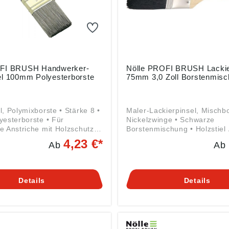
OFI BRUSH Handwerker-
Nölle PROFI BRUSH Lackie
el 100mm Polyesterborste
75mm 3,0 Zoll Borstenmis
l, Polymixborste • Stärke 8 •
Maler-Lackierpinsel, Mischbo
yesterborste • Für
Nickelzwinge • Schwarze
e Anstriche mit Holzschutz-
Borstenmischung • Holzstiel Angaben
 Lasuren • Messingzwinge •
gemäß Produktsicherheitsve
4,23 €*
Ab
Ab
gaben gemäß
((EU) 2023/998): Nölle Profi
herheitsverordnung ((EU)
Bürsten- & Pinseltechnik e.K
 Nölle Profi Brush Bürsten- &
Simonshöfchen 57, 42327 Wu
nik e.K., Simonshöfchen 57,
DE, info@n-p-b.de
Details
Details
ertal, DE, info@n-p-b.de