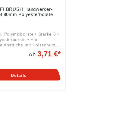
OFI BRUSH Handwerker-
el 80mm Polyesterborste
l, Polymixborste • Stärke 8 •
yesterborste • Für
e Anstriche mit Holzschutz-
 Lasuren • Messingzwinge •
3,71 €*
Ab
gaben gemäß
herheitsverordnung ((EU)
 Nölle Profi Brush Bürsten- &
nik e.K., Simonshöfchen 57,
Details
ertal, DE, info@n-p-b.de