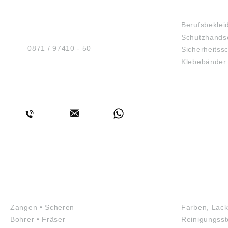
HUG® Technik und
SHOP
Sicherheit GmbH
Berufsbeklei
Am Industriegleis 7
Schutzhands
D-84030 Ergolding
Tel.:
0871 / 97410 - 50
Sicherheitss
Klebebänder
BERATUNG
WERKZEUGE
GEFAHRS
Zangen • Scheren
Farben, Lack
Bohrer • Fräser
Reinigungsst