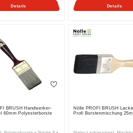
nik e.K., Simonshöfchen 57,
Pinseltechnik e.K., Simonsh
Details
Details
ertal, DE, info@n-p-b.de
42327 Wuppertal, DE, info@
OFI BRUSH Handwerker-
Nölle PROFI BRUSH Lackie
el 60mm Polyesterborste
Profi Borstenmischung 25
l, Polymixborste • Stärke 8 •
Maler-Lackierpinsel, Mischbo