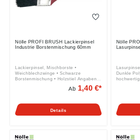
Nölle PROFI BRUSH Lackierpinsel
Nölle PR
Industrie Borstenmischung 60mm
Lasurpins
Lackierpinsel, Mischborste •
Lasurpinse
Weichblechzwinge • Schwarze
Dunkle Pol
Borstenmischung • Holzstiel Angaben
hochwertig
gemäß Produktsicherheitsverordnung
Lacken und
1,40 €*
Ab
((EU) 2023/998): Nölle Profi Brush
Stiel, zweifarbig An
Bürsten- & Pinseltechnik e.K.,
Produktsic
Simonshöfchen 57, 42327 Wuppertal,
2023/998):
DE, info@n-p-b.de
Pinseltech
Details
42327 Wupp