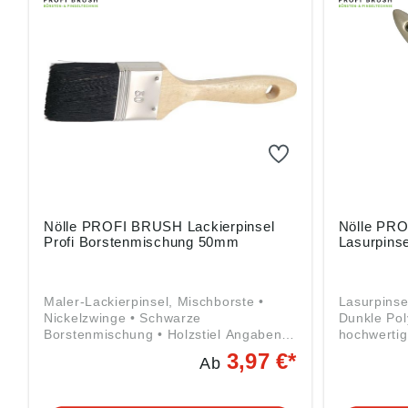
Nölle PROFI BRUSH Lackierpinsel
Nölle PR
Profi Borstenmischung 50mm
Lasurpins
Maler-Lackierpinsel, Mischborste •
Lasurpinse
Nickelzwinge • Schwarze
Dunkle Pol
Borstenmischung • Holzstiel Angaben
hochwertig
gemäß Produktsicherheitsverordnung
Lacken und
3,97 €*
Ab
((EU) 2023/998): Nölle Profi Brush
Stiel, zweifarbig An
Bürsten- & Pinseltechnik e.K.,
Produktsic
Simonshöfchen 57, 42327 Wuppertal,
2023/998):