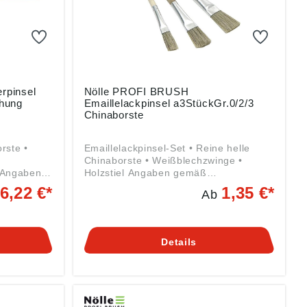
rpinsel
Nölle PROFI BRUSH
chung
Emaillelackpinsel a3StückGr.0/2/3
Chinaborste
rste •
Emaillelackpinsel-Set • Reine helle
Chinaborste • Weißblechzwinge •
Holzstiel Angaben gemäß
rordnung
Produktsicherheitsverordnung ((EU)
6,22 €*
1,35 €*
Ab
 Brush
2023/998): Nölle Profi Brush Bürsten- &
.,
Pinseltechnik e.K., Simonshöfchen 57,
ppertal,
42327 Wuppertal, DE, info@n-p-b.de
Details