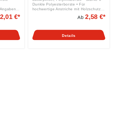
Dunkle Polyesterborste • Für
hochwertige Anstriche mit Holzschutz-
rordnung
Lacken und Lasuren • Messingzwinge •
2,01 €*
2,58 €*
Ab
 Brush
Stiel, zweifarbig Angaben gemäß
.,
Produktsicherheitsverordnung ((EU)
ppertal,
2023/998): Nölle Profi Brush Bürsten- &
Pinseltechnik e.K., Simonshöfchen 57,
Details
42327 Wuppertal, DE, info@n-p-b.de