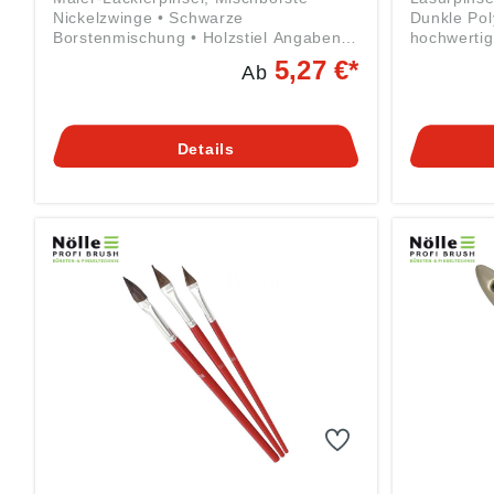
Nickelzwinge • Schwarze
Dunkle Pol
Borstenmischung • Holzstiel Angaben
hochwertig
gemäß Produktsicherheitsverordnung
Lacken und
5,27 €*
Ab
((EU) 2023/998): Nölle Profi Brush
Stiel, zweifarbig An
Bürsten- & Pinseltechnik e.K.,
Produktsic
Simonshöfchen 57, 42327 Wuppertal,
2023/998):
DE, info@n-p-b.de
Pinseltech
Details
42327 Wupp