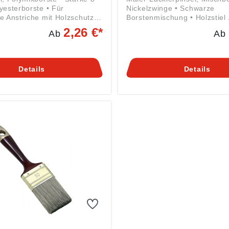
yesterborste • Für
Nickelzwinge • Schwarze
e Anstriche mit Holzschutz-
Borstenmischung • Holzstiel Angaben
 Lasuren • Messingzwinge •
gemäß Produktsicherheitsve
2,26 €*
Ab
Ab
gaben gemäß
((EU) 2023/998): Nölle Profi
herheitsverordnung ((EU)
Bürsten- & Pinseltechnik e.K
 Nölle Profi Brush Bürsten- &
Simonshöfchen 57, 42327 Wu
nik e.K., Simonshöfchen 57,
DE, info@n-p-b.de
Details
Details
ertal, DE, info@n-p-b.de