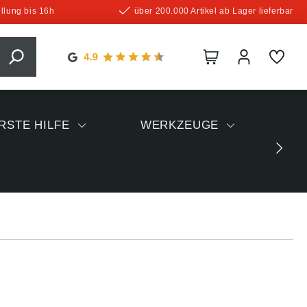
llung bis 16h
über 200.000 Artikel ab Lager lieferbar
RSTE HILFE
WERKZEUGE