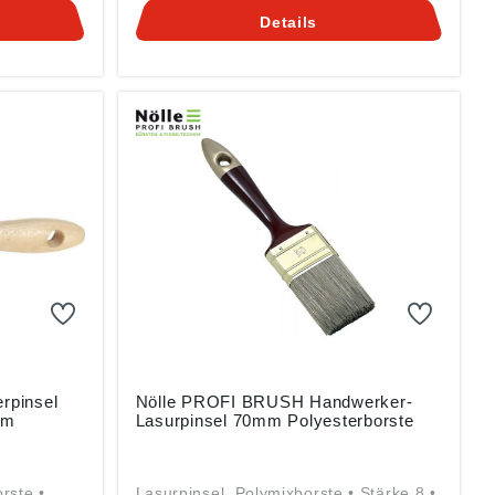
öfchen 57,
DE, info@n-p-b.de
Details
n-p-b.de
rpinsel
Nölle PROFI BRUSH Handwerker-
mm
Lasurpinsel 70mm Polyesterborste
rste •
Lasurpinsel, Polymixborste • Stärke 8 •