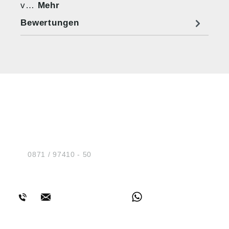
v…
Mehr
Bewertungen
HUG® Technik und
Sicherheit GmbH
Am Industriegleis 7
D-84030 Ergolding
Tel.:
0871 / 97410 - 50
BERATUNG