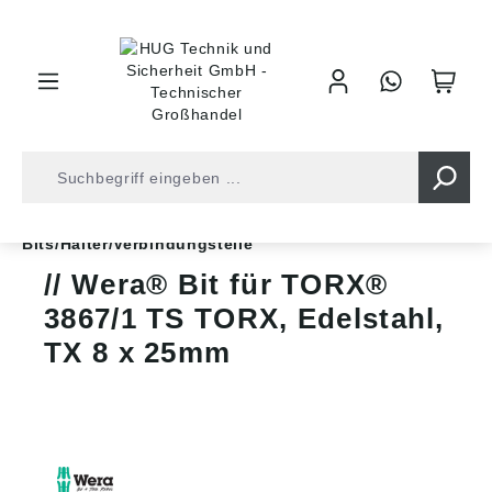
inhalt springen
Bits • Gewindeschneider
Bits/Halter/Verbindungsteile
Wera® Bit für TORX®
3867/1 TS TORX, Edelstahl,
TX 8 x 25mm