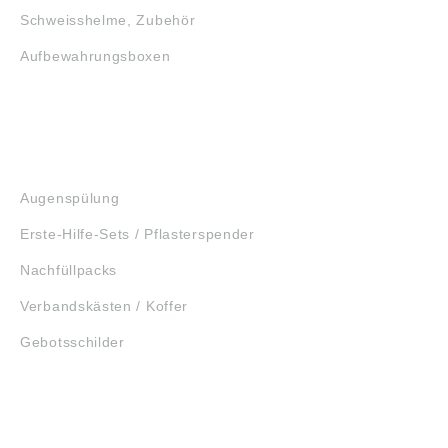
Schweisshelme, Zubehör
Aufbewahrungsboxen
GEHÖRSCHUTZ
SCHUTZBRILLEN
ERSTE HILFE
Augenspülung
Erste-Hilfe-Sets / Pflasterspender
Nachfüllpacks
Verbandskästen / Koffer
Gebotsschilder
WERKZEUGE