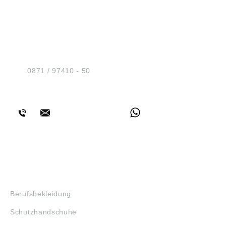
HUG® Technik und
Sicherheit GmbH
Am Industriegleis 7
D-84030 Ergolding
Tel.:
0871 / 97410 - 50
BERATUNG
SHOP
Berufsbekleidung
Schutzhandschuhe