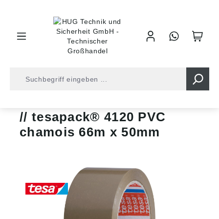
inhalt springen
Klebebänder
tesapack®-Klebebänder
tesapack® 4120 PVC
chamois 66m x 50mm