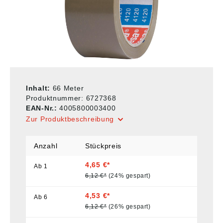
Inhalt:
66 Meter
Produktnummer:
6727368
EAN-Nr.:
4005800003400
Zur Produktbeschreibung
Anzahl
Stückpreis
4,65 €*
Ab
1
6,12 €*
(24% gespart)
4,53 €*
Ab
6
6,12 €*
(26% gespart)