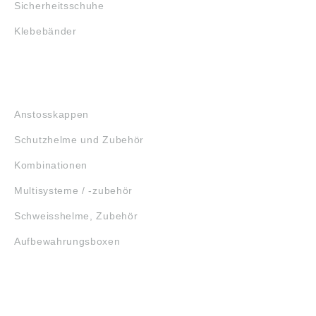
Sicherheitsschuhe
Klebebänder
KOPFSCHUTZ
Anstosskappen
Schutzhelme und Zubehör
Kombinationen
Multisysteme / -zubehör
Schweisshelme, Zubehör
Aufbewahrungsboxen
GEHÖRSCHUTZ
SCHUTZBRILLEN
ERSTE HILFE