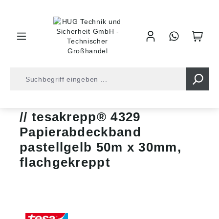
inhalt springen
Klebebänder
tesakrepp®-Klebebänder
tesakrepp® 4329
Papierabdeckband
pastellgelb 50m x 30mm,
flachgekreppt