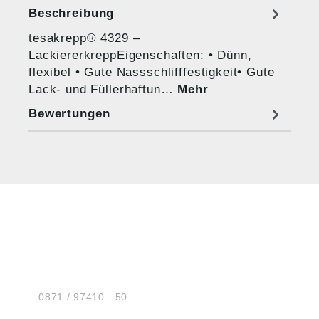
Beschreibung
tesakrepp® 4329 –
LackiererkreppEigenschaften: • Dünn,
flexibel • Gute Nassschlifffestigkeit• Gute
Lack- und Füllerhaftun…
Mehr
Bewertungen
HUG® Technik und
Sicherheit GmbH
Am Industriegleis 7
D-84030 Ergolding
Tel.:
0871 / 97410 - 50