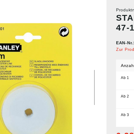
Produk
STA
47-
EAN-Nr.
Zur Pro
Anzah
Ab
1
Ab
2
Ab
3