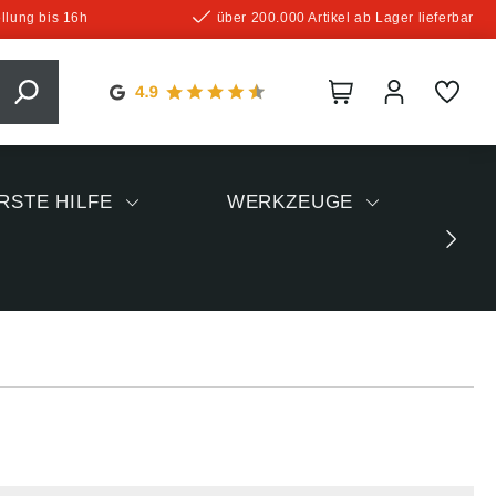
llung bis 16h
über 200.000 Artikel ab Lager lieferbar
RSTE HILFE
WERKZEUGE