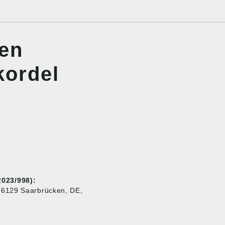
nen
ordel
023/998):
66129 Saarbrücken, DE,