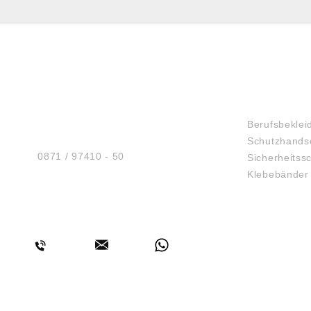
HUG® Technik und
SHOP
Sicherheit GmbH
Berufsbeklei
Am Industriegleis 7
Schutzhands
D-84030 Ergolding
Tel.:
0871 / 97410 - 50
Sicherheitss
Klebebänder
BERATUNG