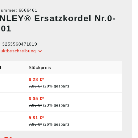
tnummer:
6666461
NLEY® Ersatzkordel Nr.0-
101
:
3253560471019
duktbeschreibung
l
Stückpreis
6,28 €*
7,85 €*
(20% gespart)
6,05 €*
7,85 €*
(23% gespart)
5,81 €*
7,85 €*
(26% gespart)