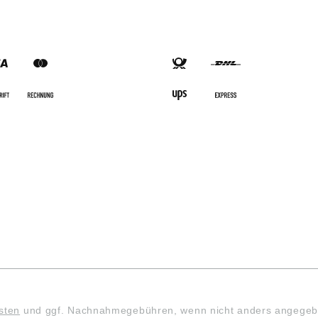
SARTEN
VERSANDARTEN
sten
und ggf. Nachnahmegebühren, wenn nicht anders angegeb