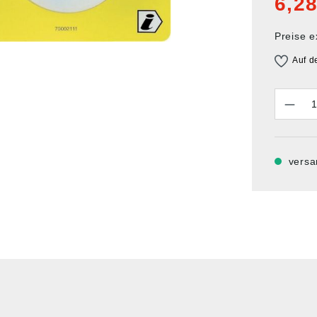
6,28
Preise e
Auf d
Anzahl
versa