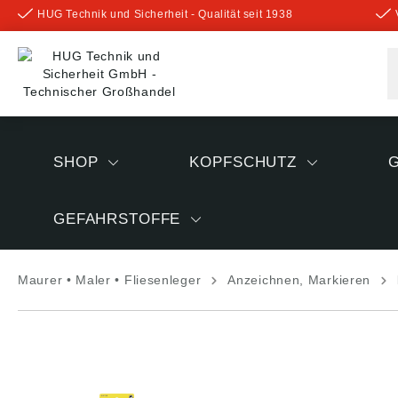
HUG Technik und Sicherheit - Qualität seit 1938
inhalt springen
SHOP
KOPFSCHUTZ
GEFAHRSTOFFE
Maurer • Maler • Fliesenleger
Anzeichnen, Markieren