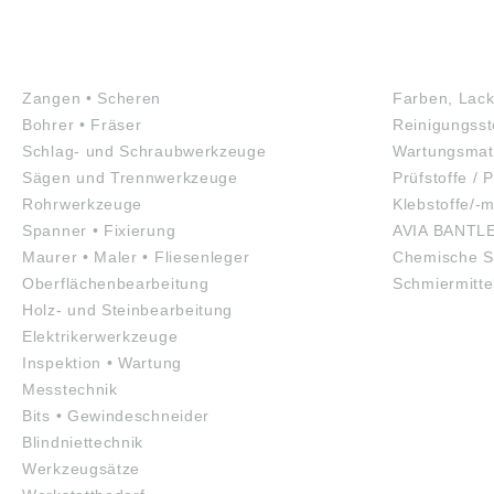
WERKZEUGE
GEFAHRS
Zangen • Scheren
Farben, Lack
Bohrer • Fräser
Reinigungsst
Schlag- und Schraubwerkzeuge
Wartungsmate
Sägen und Trennwerkzeuge
Prüfstoffe / P
Rohrwerkzeuge
Klebstoffe/-m
Spanner • Fixierung
AVIA BANTL
Maurer • Maler • Fliesenleger
Chemische S
Oberflächenbearbeitung
Schmiermitte
Holz- und Steinbearbeitung
Elektrikerwerkzeuge
Inspektion • Wartung
Messtechnik
Bits • Gewindeschneider
Blindniettechnik
Werkzeugsätze