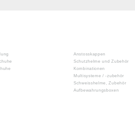
KOPFSCHUTZ
dung
Anstosskappen
chuhe
Schutzhelme und Zubehör
chuhe
Kombinationen
Multisysteme / -zubehör
Schweisshelme, Zubehör
Aufbewahrungsboxen
GEHÖRSCHUTZ
SCHUTZBRILLEN