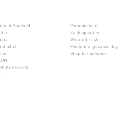
TOFFE
FAQ
e und Spachtel
Versandkosten
offe
Zahlungsarten
rial
Widerrufsrecht
rüfmittel
Mindermengenzuschlag
ittel
Shop Erklärvideos
EON
chutzprodukte
l