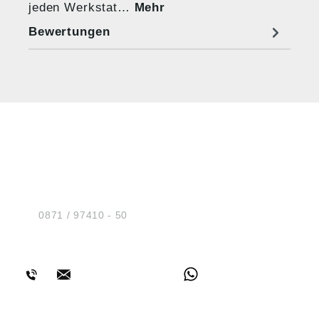
jeden Werkstat…
Mehr
Bewertungen
HUG® Technik und
Sicherheit GmbH
Am Industriegleis 7
D-84030 Ergolding
Tel.:
0871 / 97410 - 50
BERATUNG