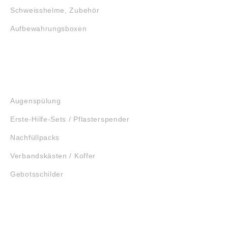
Schweisshelme, Zubehör
Aufbewahrungsboxen
GEHÖRSCHUTZ
SCHUTZBRILLEN
ERSTE HILFE
Augenspülung
Erste-Hilfe-Sets / Pflasterspender
Nachfüllpacks
Verbandskästen / Koffer
Gebotsschilder
WERKZEUGE