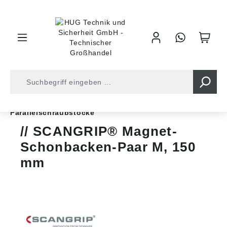
inhalt springen
Werkstattbedarf
Schraubstöcke
Parallelschraubstöcke
SCANGRIP® Magnet-
Schonbacken-Paar M, 150
mm