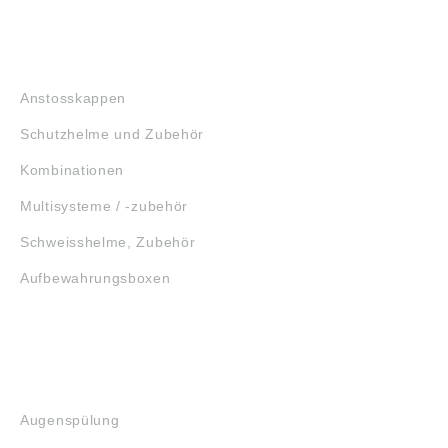
KOPFSCHUTZ
Anstosskappen
Schutzhelme und Zubehör
Kombinationen
Multisysteme / -zubehör
Schweisshelme, Zubehör
Aufbewahrungsboxen
GEHÖRSCHUTZ
SCHUTZBRILLEN
ERSTE HILFE
Augenspülung