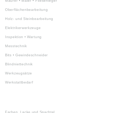
Maurer • Maler • Fliesenleger
Oberflächenbearbeitung
Holz- und Steinbearbeitung
Elektrikerwerkzeuge
Inspektion • Wartung
Messtechnik
Bits • Gewindeschneider
Blindniettechnik
Werkzeugsätze
Werkstattbedarf
GEFAHRSTOFFE
Farben, Lacke und Spachtel