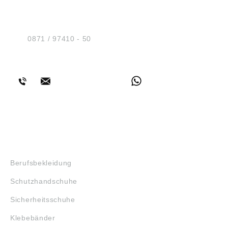
Sicherheit GmbH
Am Industriegleis 7
D-84030 Ergolding
Tel.:
0871 / 97410 - 50
BERATUNG
SHOP
Berufsbekleidung
Schutzhandschuhe
Sicherheitsschuhe
Klebebänder