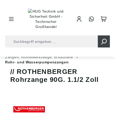
inhalt springen
Zangen • Scheren
Zangen, Kombiwerkzeuge, Ersatzteile
Rohr- und Wasserpumpenzangen
ROTHENBERGER
Rohrzange 90G. 1.1/2 Zoll