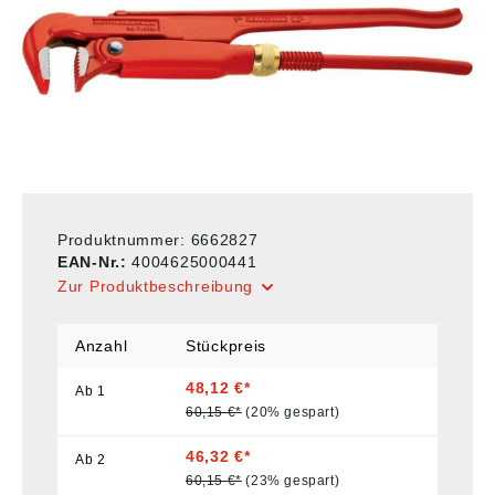
Produktnummer:
6662827
EAN-Nr.:
4004625000441
Zur Produktbeschreibung
Anzahl
Stückpreis
48,12 €*
Ab
1
60,15 €*
(20% gespart)
46,32 €*
Ab
2
60,15 €*
(23% gespart)