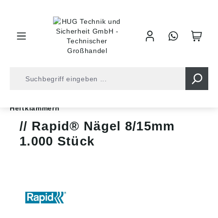
inhalt springen
Spanner • Fixierung
Tacker und Heftklammern
Heftklammern
Rapid® Nägel 8/15mm
1.000 Stück