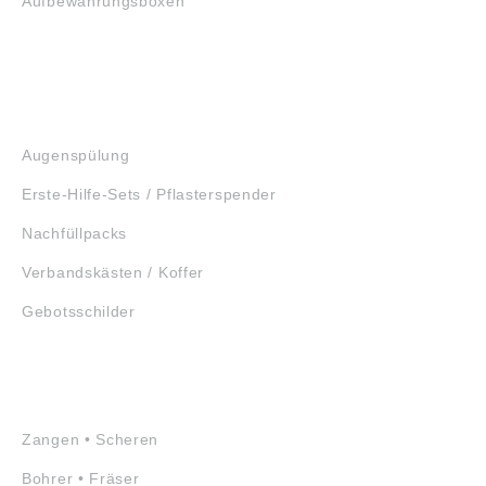
Aufbewahrungsboxen
GEHÖRSCHUTZ
SCHUTZBRILLEN
ERSTE HILFE
Augenspülung
Erste-Hilfe-Sets / Pflasterspender
Nachfüllpacks
Verbandskästen / Koffer
Gebotsschilder
WERKZEUGE
Zangen • Scheren
Bohrer • Fräser