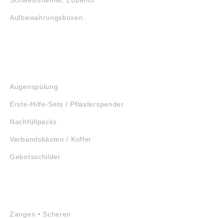
Aufbewahrungsboxen
GEHÖRSCHUTZ
SCHUTZBRILLEN
ERSTE HILFE
Augenspülung
Erste-Hilfe-Sets / Pflasterspender
Nachfüllpacks
Verbandskästen / Koffer
Gebotsschilder
WERKZEUGE
Zangen • Scheren