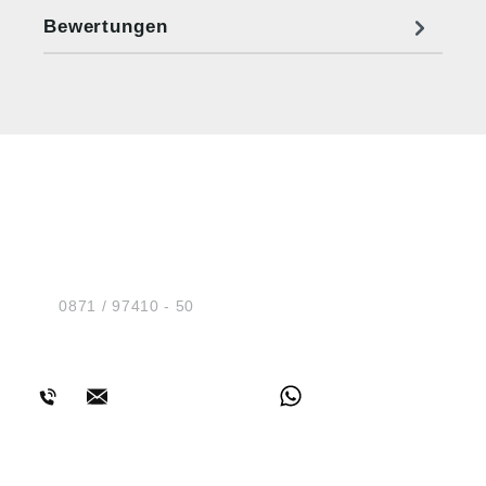
Bewertungen
HUG® Technik und
Sicherheit GmbH
Am Industriegleis 7
D-84030 Ergolding
Tel.:
0871 / 97410 - 50
BERATUNG