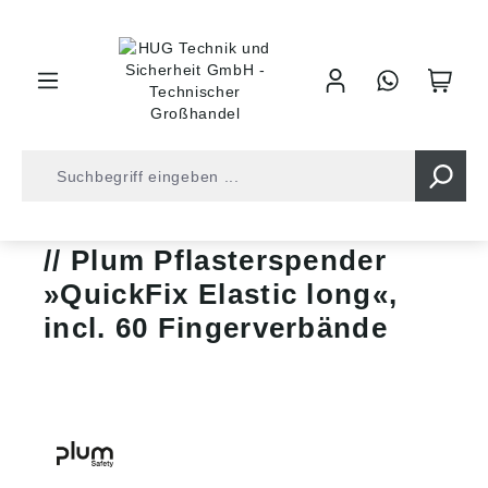
inhalt springen
Erste-Hilfe-Sets / Pflasterspender
Plum Pflasterspender
»QuickFix Elastic long«,
incl. 60 Fingerverbände