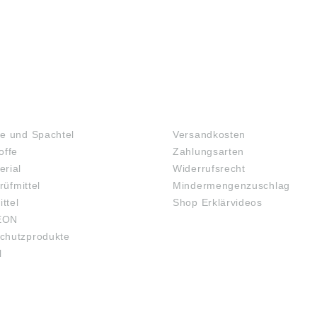
SCHUTZBRILLEN
TOFFE
FAQ
e und Spachtel
Versandkosten
offe
Zahlungsarten
rial
Widerrufsrecht
rüfmittel
Mindermengenzuschlag
ittel
Shop Erklärvideos
EON
chutzprodukte
l