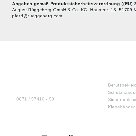
Angaben gemäß Produktsicherheitsverordnung ((EU) 2
August Rüggeberg GmbH & Co. KG, Hauptstr. 13, 51709 M
pferd@rueggeberg.com
HUG® Technik und
SHOP
Sicherheit GmbH
Berufsbeklei
Am Industriegleis 7
Schutzhands
D-84030 Ergolding
Tel.:
0871 / 97410 - 50
Sicherheitss
Klebebänder
BERATUNG