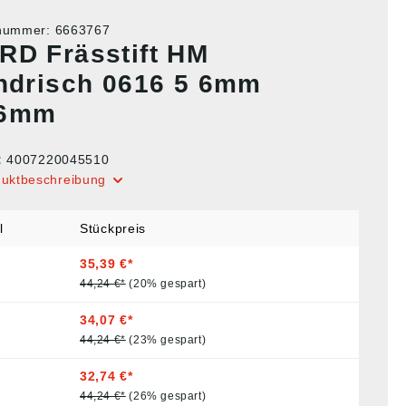
tnummer:
6663767
RD Frässtift HM
indrisch 0616 5 6mm
16mm
:
4007220045510
duktbeschreibung
l
Stückpreis
35,39 €*
44,24 €*
(20% gespart)
34,07 €*
44,24 €*
(23% gespart)
32,74 €*
44,24 €*
(26% gespart)