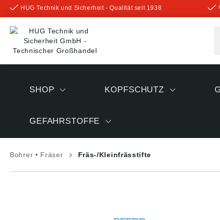
HUG Technik und Sicherheit - Qualität seit 1938
inhalt springen
SHOP
KOPFSCHUTZ
GEFAHRSTOFFE
Bohrer • Fräser
Fräs-/Kleinfrässtifte