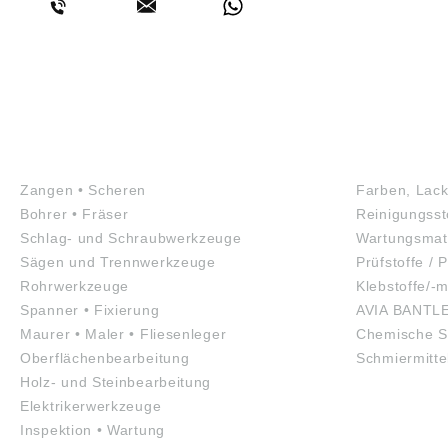
WERKZEUGE
GEFAHRS
Zangen • Scheren
Farben, Lack
Bohrer • Fräser
Reinigungsst
Schlag- und Schraubwerkzeuge
Wartungsmate
Sägen und Trennwerkzeuge
Prüfstoffe / P
Rohrwerkzeuge
Klebstoffe/-m
Spanner • Fixierung
AVIA BANTL
Maurer • Maler • Fliesenleger
Chemische S
Oberflächenbearbeitung
Schmiermitte
Holz- und Steinbearbeitung
Elektrikerwerkzeuge
Inspektion • Wartung