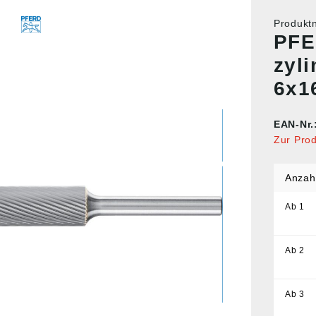
Produk
PFE
zyl
6x
EAN-Nr.
Zur Pro
Anzah
Ab
1
Ab
2
Ab
3