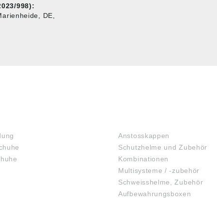
023/998):
arienheide, DE,
KOPFSCHUTZ
dung
Anstosskappen
chuhe
Schutzhelme und Zubehör
chuhe
Kombinationen
Multisysteme / -zubehör
Schweisshelme, Zubehör
Aufbewahrungsboxen
GEHÖRSCHUTZ