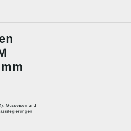
nen
HM
 6mm
OX), Gusseisen und
asislegierungen