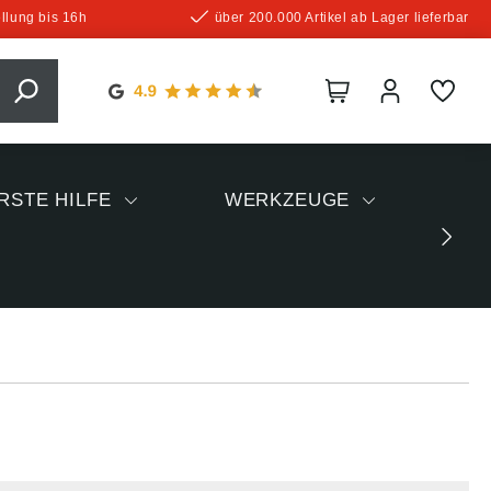
llung bis 16h
über 200.000 Artikel ab Lager lieferbar
RSTE HILFE
WERKZEUGE