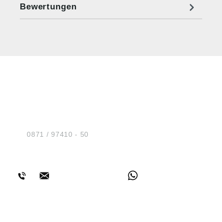
Bewertungen
HUG® Technik und
Sicherheit GmbH
Am Industriegleis 7
D-84030 Ergolding
Tel.:
0871 / 97410 - 50
BERATUNG