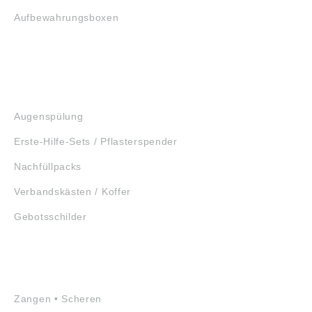
Aufbewahrungsboxen
GEHÖRSCHUTZ
SCHUTZBRILLEN
ERSTE HILFE
Augenspülung
Erste-Hilfe-Sets / Pflasterspender
Nachfüllpacks
Verbandskästen / Koffer
Gebotsschilder
WERKZEUGE
Zangen • Scheren