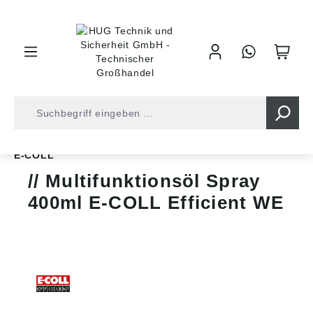
inhalt springen
Wartungsmaterial
Technische Wartungsaerosole
E-COLL
Multifunktionsöl Spray
400ml E-COLL Efficient WE