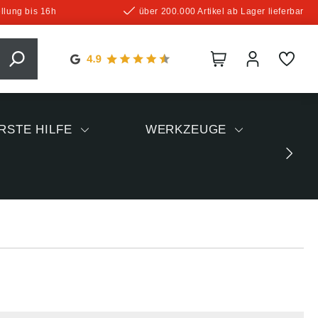
llung bis 16h
über 200.000 Artikel ab Lager lieferbar
RSTE HILFE
WERKZEUGE