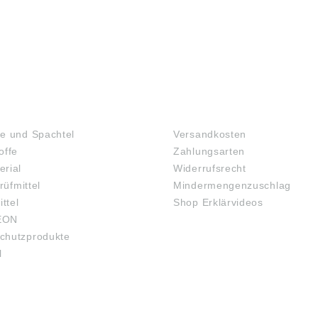
SCHUTZBRILLEN
TOFFE
FAQ
e und Spachtel
Versandkosten
offe
Zahlungsarten
rial
Widerrufsrecht
rüfmittel
Mindermengenzuschlag
ittel
Shop Erklärvideos
EON
chutzprodukte
l