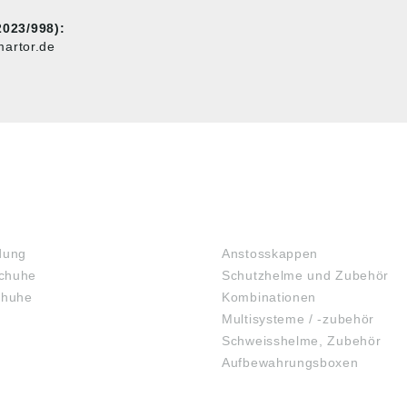
023/998):
artor.de
KOPFSCHUTZ
dung
Anstosskappen
chuhe
Schutzhelme und Zubehör
chuhe
Kombinationen
Multisysteme / -zubehör
Schweisshelme, Zubehör
Aufbewahrungsboxen
GEHÖRSCHUTZ