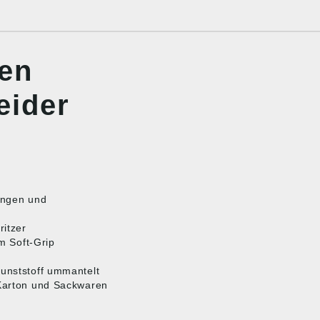
nen
eider
zungen und
ritzer
em Soft-Grip
Kunststoff ummantelt
 Karton und Sackwaren