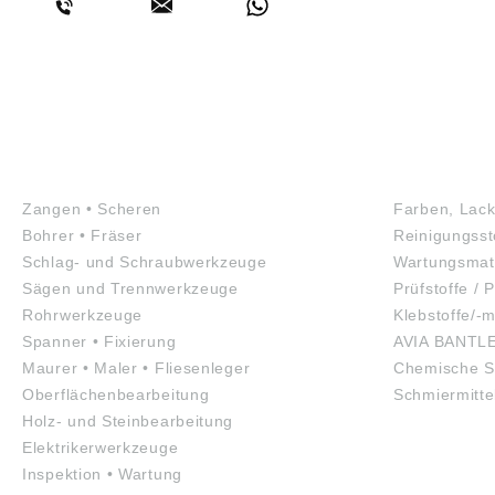
WERKZEUGE
GEFAHRS
Zangen • Scheren
Farben, Lack
Bohrer • Fräser
Reinigungsst
Schlag- und Schraubwerkzeuge
Wartungsmate
Sägen und Trennwerkzeuge
Prüfstoffe / P
Rohrwerkzeuge
Klebstoffe/-m
Spanner • Fixierung
AVIA BANTL
Maurer • Maler • Fliesenleger
Chemische S
Oberflächenbearbeitung
Schmiermitte
Holz- und Steinbearbeitung
Elektrikerwerkzeuge
Inspektion • Wartung