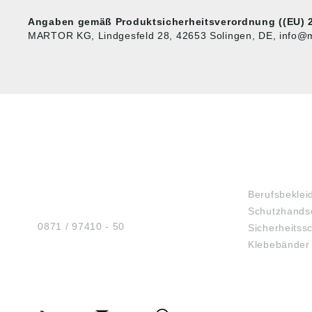
Angaben gemäß Produktsicherheitsverordnung ((EU) 2
MARTOR KG, Lindgesfeld 28, 42653 Solingen, DE, info@m
HUG® Technik und
SHOP
Sicherheit GmbH
Berufsbeklei
Am Industriegleis 7
Schutzhands
D-84030 Ergolding
Tel.:
0871 / 97410 - 50
Sicherheitss
Klebebänder
BERATUNG