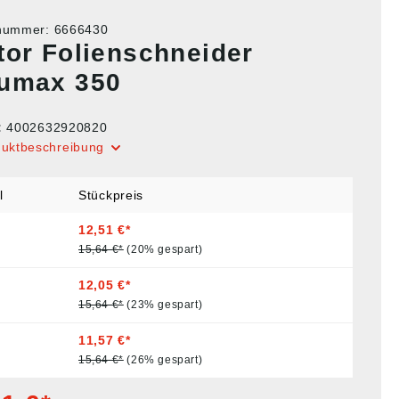
tnummer:
6666430
tor Folienschneider
umax 350
:
4002632920820
duktbeschreibung
l
Stückpreis
12,51 €*
15,64 €*
(20% gespart)
12,05 €*
15,64 €*
(23% gespart)
11,57 €*
15,64 €*
(26% gespart)