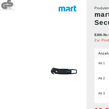
Produk
mar
Sec
EAN-Nr.
Zur Pro
Anzah
Ab
1
Ab
2
Ab
3