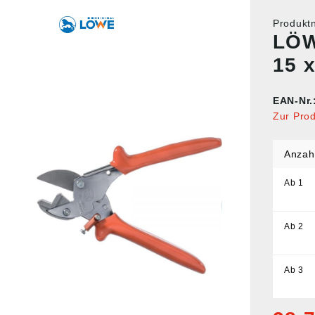
Produk
LÖW
15 
EAN-Nr.
Zur Pro
Anzah
Ab
1
Ab
2
Ab
3