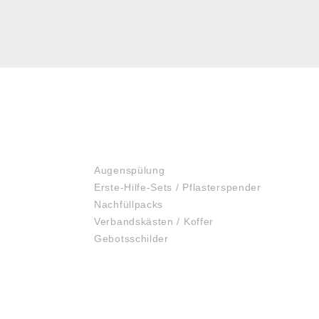
ERSTE HILFE
Augenspülung
Erste-Hilfe-Sets / Pflasterspender
Nachfüllpacks
Verbandskästen / Koffer
Gebotsschilder