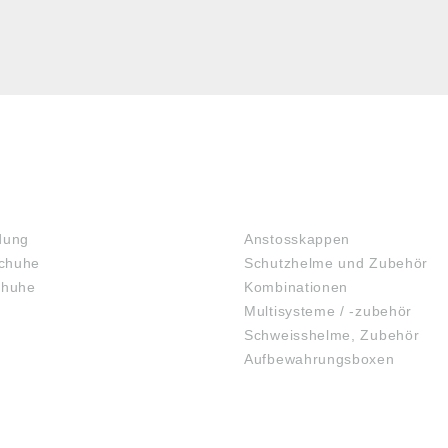
KOPFSCHUTZ
dung
Anstosskappen
chuhe
Schutzhelme und Zubehör
chuhe
Kombinationen
Multisysteme / -zubehör
Schweisshelme, Zubehör
Aufbewahrungsboxen
GEHÖRSCHUTZ