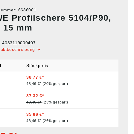
tnummer:
6686001
E Profilschere 5104/P90,
x 15 mm
:
4033119000407
duktbeschreibung
l
Stückpreis
38,77 €*
48,46 €*
(20% gespart)
37,32 €*
48,46 €*
(23% gespart)
35,86 €*
48,46 €*
(26% gespart)