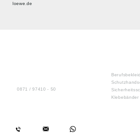
loewe.de
HUG® Technik und
SHOP
Sicherheit GmbH
Berufsbeklei
Am Industriegleis 7
Schutzhands
D-84030 Ergolding
Tel.:
0871 / 97410 - 50
Sicherheitss
Klebebänder
BERATUNG