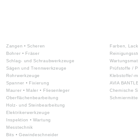
WERKZEUGE
GEFAHRS
Zangen • Scheren
Farben, Lack
Bohrer • Fräser
Reinigungsst
Schlag- und Schraubwerkzeuge
Wartungsmate
Sägen und Trennwerkzeuge
Prüfstoffe / P
Rohrwerkzeuge
Klebstoffe/-m
Spanner • Fixierung
AVIA BANTL
Maurer • Maler • Fliesenleger
Chemische S
Oberflächenbearbeitung
Schmiermitte
Holz- und Steinbearbeitung
Elektrikerwerkzeuge
Inspektion • Wartung
Messtechnik
Bits • Gewindeschneider