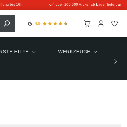
llung bis 16h
über 200.000 Artikel ab Lager lieferbar
RSTE HILFE
WERKZEUGE