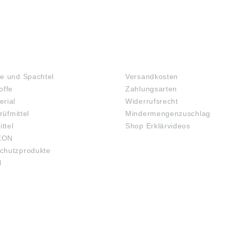
SCHUTZBRILLEN
TOFFE
FAQ
e und Spachtel
Versandkosten
offe
Zahlungsarten
rial
Widerrufsrecht
rüfmittel
Mindermengenzuschlag
ittel
Shop Erklärvideos
EON
chutzprodukte
l