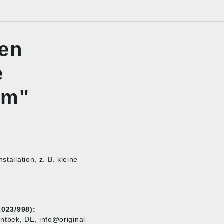
nen
e
mm"
tallation, z. B. kleine
023/998):
tbek, DE, info@original-