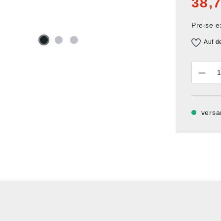
38,7
Preise e
Auf d
Anzahl
versa