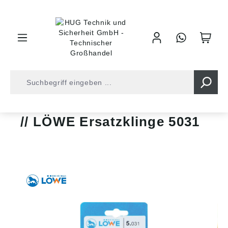
inhalt springen
Zangen • Scheren
Gehrungsscheren
LÖWE Ersatzklinge 5031