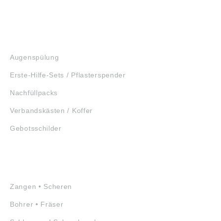
GEHÖRSCHUTZ
SCHUTZBRILLEN
ERSTE HILFE
Augenspülung
Erste-Hilfe-Sets / Pflasterspender
Nachfüllpacks
Verbandskästen / Koffer
Gebotsschilder
WERKZEUGE
Zangen • Scheren
Bohrer • Fräser