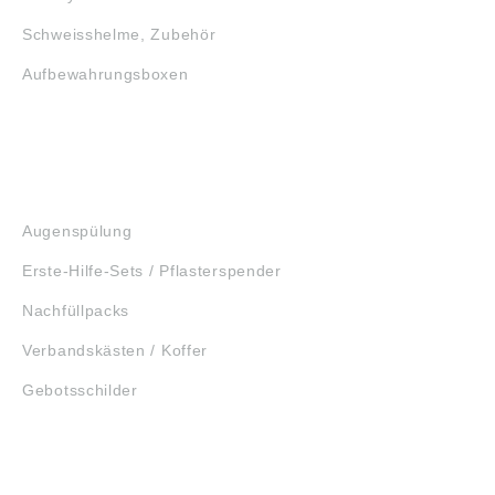
Schweisshelme, Zubehör
Aufbewahrungsboxen
GEHÖRSCHUTZ
SCHUTZBRILLEN
ERSTE HILFE
Augenspülung
Erste-Hilfe-Sets / Pflasterspender
Nachfüllpacks
Verbandskästen / Koffer
Gebotsschilder
WERKZEUGE