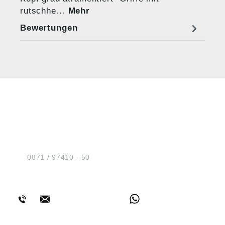
rutschhe…
Mehr
Bewertungen
HUG® Technik und
Sicherheit GmbH
Am Industriegleis 7
D-84030 Ergolding
Tel.:
0871 / 97410 - 50
BERATUNG