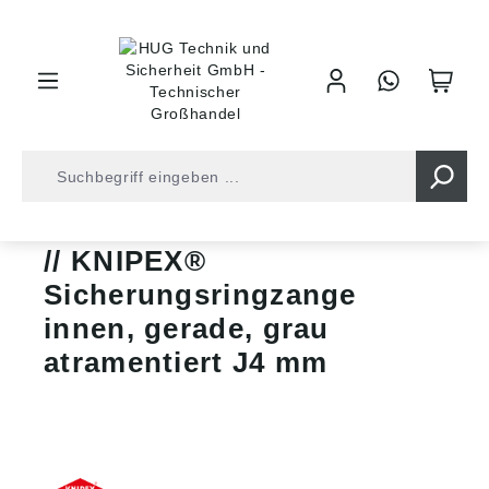
inhalt springen
Zangen • Scheren
Sicherungsringzangen
KNIPEX®
Sicherungsringzange
innen, gerade, grau
atramentiert J4 mm