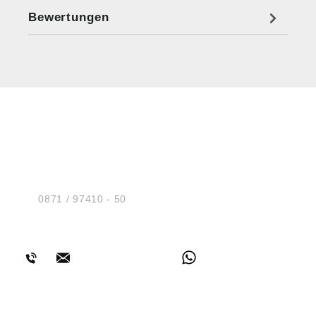
Bewertungen
HUG® Technik und
Sicherheit GmbH
Am Industriegleis 7
D-84030 Ergolding
Tel.:
0871 / 97410 - 50
BERATUNG