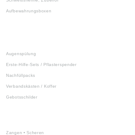
Aufbewahrungsboxen
GEHÖRSCHUTZ
SCHUTZBRILLEN
ERSTE HILFE
Augenspülung
Erste-Hilfe-Sets / Pflasterspender
Nachfüllpacks
Verbandskästen / Koffer
Gebotsschilder
WERKZEUGE
Zangen • Scheren