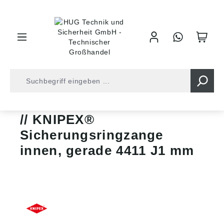
inhalt springen
Zangen • Scheren
Sicherungsringzangen
KNIPEX®
Sicherungsringzange
innen, gerade 4411 J1 mm