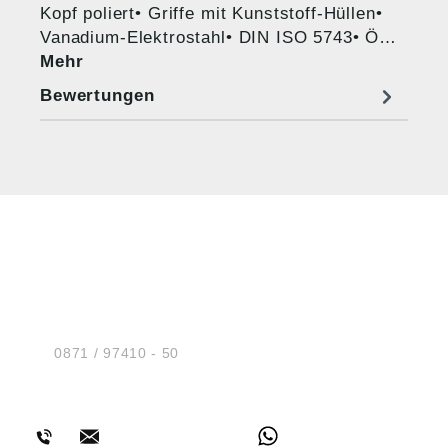
Kopf poliert• Griffe mit Kunststoff-Hüllen•
Vanadium-Elektrostahl• DIN ISO 5743• Ö…
Mehr
Bewertungen
HUG® Technik und
Sicherheit GmbH
Am Industriegleis 7
D-84030 Ergolding
Tel.:
0871 / 97410 - 50
BERATUNG