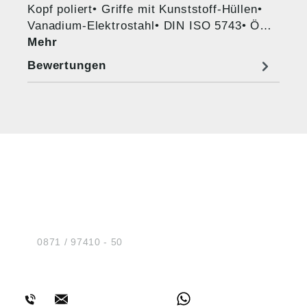
Kopf poliert• Griffe mit Kunststoff-Hüllen•
Vanadium-Elektrostahl• DIN ISO 5743• Ö…
Mehr
Bewertungen
HUG® Technik und
Sicherheit GmbH
Am Industriegleis 7
D-84030 Ergolding
Tel.:
0871 / 97410 - 50
BERATUNG