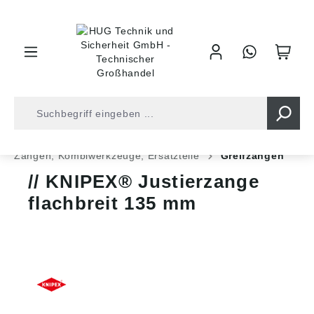
inhalt springen
Zangen • Scheren
Zangen, Kombiwerkzeuge, Ersatzteile
Greifzangen
KNIPEX® Justierzange
flachbreit 135 mm