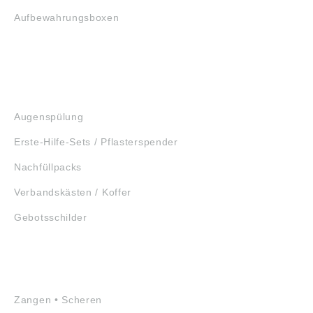
Aufbewahrungsboxen
GEHÖRSCHUTZ
SCHUTZBRILLEN
ERSTE HILFE
Augenspülung
Erste-Hilfe-Sets / Pflasterspender
Nachfüllpacks
Verbandskästen / Koffer
Gebotsschilder
WERKZEUGE
Zangen • Scheren