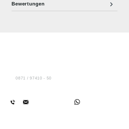
Bewertungen
HUG® Technik und
Sicherheit GmbH
Am Industriegleis 7
D-84030 Ergolding
Tel.:
0871 / 97410 - 50
BERATUNG