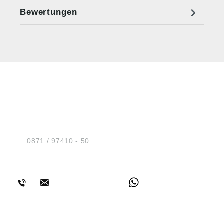
Bewertungen
HUG® Technik und
Sicherheit GmbH
Am Industriegleis 7
D-84030 Ergolding
Tel.:
0871 / 97410 - 50
BERATUNG