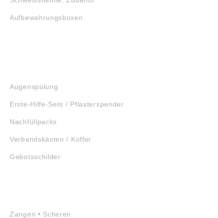
Aufbewahrungsboxen
GEHÖRSCHUTZ
SCHUTZBRILLEN
ERSTE HILFE
Augenspülung
Erste-Hilfe-Sets / Pflasterspender
Nachfüllpacks
Verbandskästen / Koffer
Gebotsschilder
WERKZEUGE
Zangen • Scheren