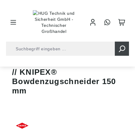
inhalt springen
Zangen • Scheren
Scheren/Schneider
KNIPEX®
Bowdenzugschneider 150
mm