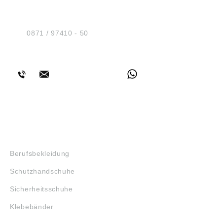
Sicherheit GmbH
Am Industriegleis 7
D-84030 Ergolding
Tel.:
0871 / 97410 - 50
BERATUNG
SHOP
Berufsbekleidung
Schutzhandschuhe
Sicherheitsschuhe
Klebebänder