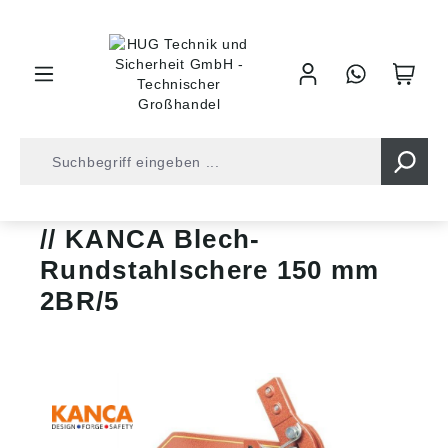
inhalt springen
Zangen • Scheren
Blechscheren/-locher
KANCA Blech-
Rundstahlschere 150 mm
2BR/5