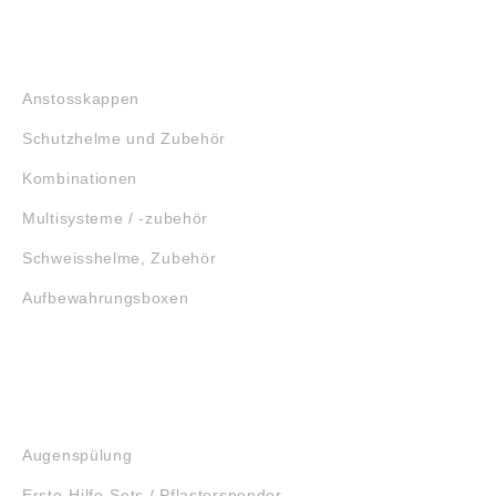
KOPFSCHUTZ
Anstosskappen
Schutzhelme und Zubehör
Kombinationen
Multisysteme / -zubehör
Schweisshelme, Zubehör
Aufbewahrungsboxen
GEHÖRSCHUTZ
SCHUTZBRILLEN
ERSTE HILFE
Augenspülung
Erste-Hilfe-Sets / Pflasterspender