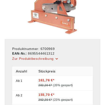
Produktnummer:
6700969
EAN-Nr.:
8695544461312
Zur Produktbeschreibung
Anzahl
Stückpreis
161,76 €*
Ab
1
202,20 €*
(20% gespart)
155,70 €*
Ab
2
202,20 €*
(23% gespart)