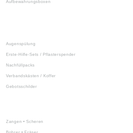
Aufbewahrungsboxen
GEHÖRSCHUTZ
SCHUTZBRILLEN
ERSTE HILFE
Augenspülung
Erste-Hilfe-Sets / Pflasterspender
Nachfüllpacks
Verbandskästen / Koffer
Gebotsschilder
WERKZEUGE
Zangen • Scheren
Bohrer • Fräser