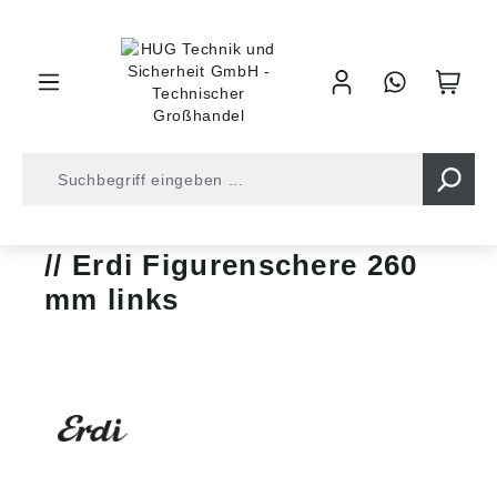
inhalt springen
Zangen • Scheren
Blechscheren/-locher
Erdi Figurenschere 260
mm links