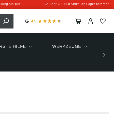
llung bis 16h
über 200.000 Artikel ab Lager lieferbar
RSTE HILFE
WERKZEUGE