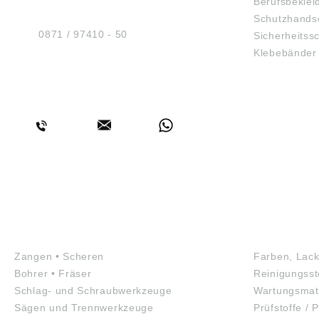
Berufsbeklei
Am Industriegleis 7
Schutzhands
D-84030 Ergolding
Tel.:
0871 / 97410 - 50
Sicherheitss
Klebebänder
BERATUNG
WERKZEUGE
GEFAHRS
Zangen • Scheren
Farben, Lack
Bohrer • Fräser
Reinigungsst
Schlag- und Schraubwerkzeuge
Wartungsmate
Sägen und Trennwerkzeuge
Prüfstoffe / P