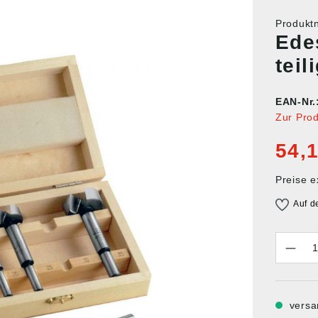
Produk
Ede
tei
EAN-Nr.
Zur Pro
54,1
Preise e
Auf d
Anzahl
versa