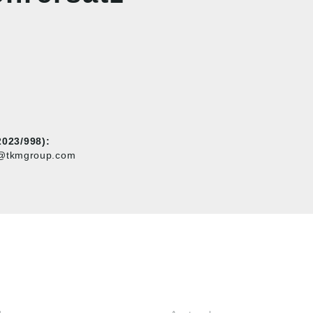
023/998):
o@tkmgroup.com
KOPFSCHUTZ