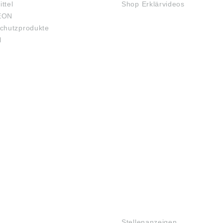
ittel
Shop Erklärvideos
EON
chutzprodukte
l
JOBS
Stellenanzeigen