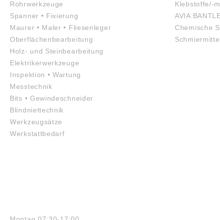
Rohrwerkzeuge
Klebstoffe/-m
Spanner • Fixierung
AVIA BANTL
Maurer • Maler • Fliesenleger
Chemische S
Oberflächenbearbeitung
Schmiermitte
Holz- und Steinbearbeitung
Elektrikerwerkzeuge
Inspektion • Wartung
Messtechnik
Bits • Gewindeschneider
Blindniettechnik
Werkzeugsätze
Werkstattbedarf
ÖFFNUNGSZEITEN
Montag 07:30-17:00