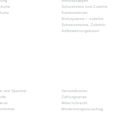
dung
Anstosskappen
chuhe
Schutzhelme und Zubehör
chuhe
Kombinationen
Multisysteme / -zubehör
Schweisshelme, Zubehör
Aufbewahrungsboxen
GEHÖRSCHUTZ
SCHUTZBRILLEN
TOFFE
FAQ
e und Spachtel
Versandkosten
offe
Zahlungsarten
rial
Widerrufsrecht
rüfmittel
Mindermengenzuschlag