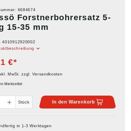
tnummer:
6684674
ssö Forstnerbohrersatz 5-
lig 15-35 mm
:
4010912920002
duktbeschreibung
1 €*
xkl. MwSt. zzgl. Versandkosten
en Merkzettel
In den
Warenkorb
Stück
ndfertig in 1-3 Werktagen