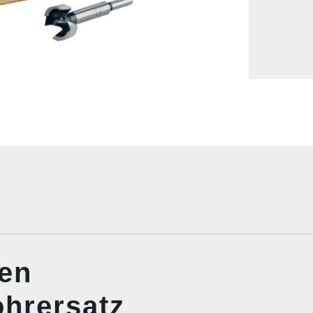
nen
hrersatz