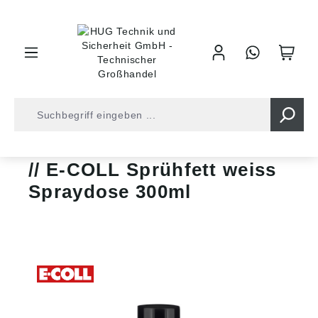
inhalt springen
Schmiermittel
Schmierfett
E-COLL
E-COLL Sprühfett weiss
Spraydose 300ml