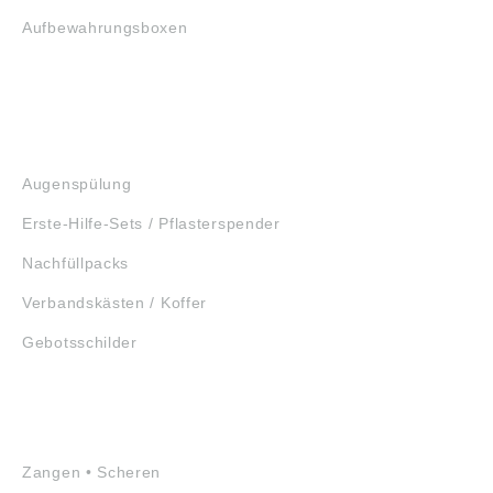
Aufbewahrungsboxen
GEHÖRSCHUTZ
SCHUTZBRILLEN
ERSTE HILFE
Augenspülung
Erste-Hilfe-Sets / Pflasterspender
Nachfüllpacks
Verbandskästen / Koffer
Gebotsschilder
WERKZEUGE
Zangen • Scheren