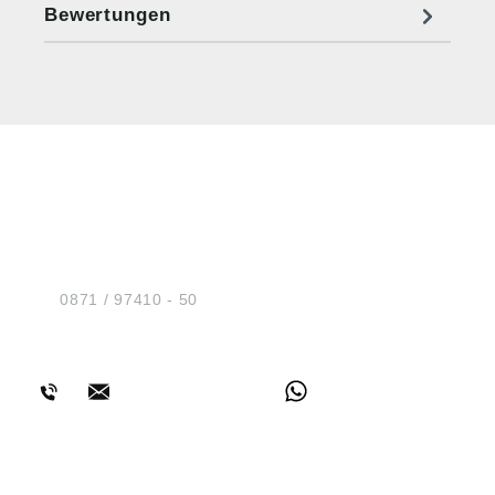
Bewertungen
HUG® Technik und
Sicherheit GmbH
Am Industriegleis 7
D-84030 Ergolding
Tel.:
0871 / 97410 - 50
BERATUNG