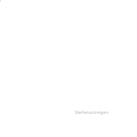
l
JOBS
Stellenanzeigen