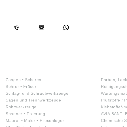
BERATUNG
WERKZEUGE
GEFAHRS
Zangen • Scheren
Farben, Lack
Bohrer • Fräser
Reinigungsst
Schlag- und Schraubwerkzeuge
Wartungsmate
Sägen und Trennwerkzeuge
Prüfstoffe / P
Rohrwerkzeuge
Klebstoffe/-m
Spanner • Fixierung
AVIA BANTL
Maurer • Maler • Fliesenleger
Chemische S