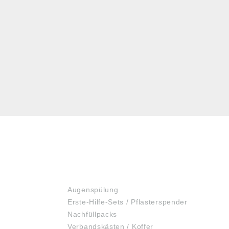
ERSTE HILFE
Augenspülung
Erste-Hilfe-Sets / Pflasterspender
Nachfüllpacks
Verbandskästen / Koffer