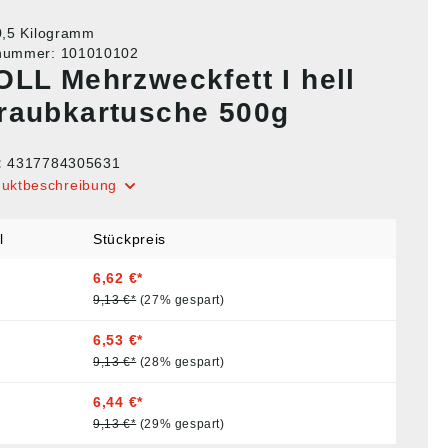
0,5 Kilogramm
tnummer:
101010102
OLL Mehrzweckfett I hell
raubkartusche 500g
:
4317784305631
duktbeschreibung
l
Stückpreis
6,62 €*
9,13 €*
(27% gespart)
6,53 €*
9,13 €*
(28% gespart)
6,44 €*
9,13 €*
(29% gespart)