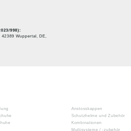
023/998):
, 42389 Wuppertal, DE,
KOPFSCHUTZ
dung
Anstosskappen
chuhe
Schutzhelme und Zubehör
chuhe
Kombinationen
Multisysteme / -zubehör