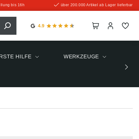
llung bis 16h
über 200.000 Artikel ab Lager lieferbar
RSTE HILFE
WERKZEUGE