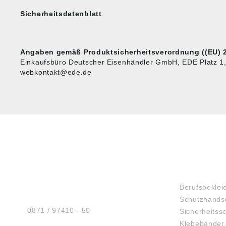
Sicherheitsdatenblatt
Angaben gemäß Produktsicherheitsverordnung ((EU) 2
Einkaufsbüro Deutscher Eisenhändler GmbH, EDE Platz 1
webkontakt@ede.de
HUG® Technik und
SHOP
Sicherheit GmbH
Berufsbeklei
Am Industriegleis 7
Schutzhands
D-84030 Ergolding
Tel.:
0871 / 97410 - 50
Sicherheitss
Klebebänder