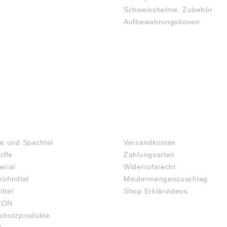
Schweisshelme, Zubehör
Aufbewahrungsboxen
GEHÖRSCHUTZ
SCHUTZBRILLEN
TOFFE
FAQ
e und Spachtel
Versandkosten
offe
Zahlungsarten
rial
Widerrufsrecht
rüfmittel
Mindermengenzuschlag
ittel
Shop Erklärvideos
EON
chutzprodukte