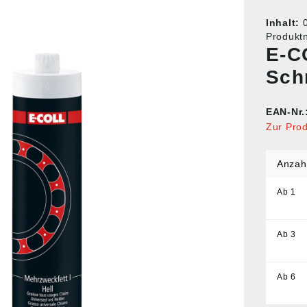
Inhalt:
Produk
E-C
Sch
EAN-Nr.
Zur Pro
Anzah
Ab
1
Ab
3
Ab
6