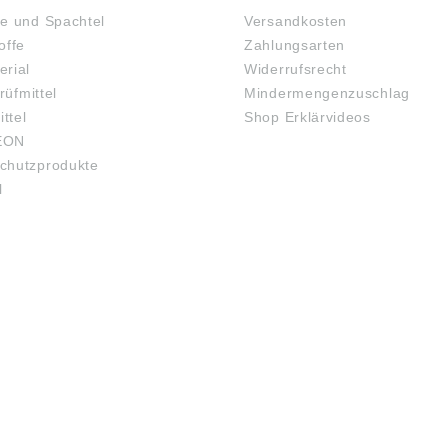
e und Spachtel
Versandkosten
offe
Zahlungsarten
rial
Widerrufsrecht
rüfmittel
Mindermengenzuschlag
ittel
Shop Erklärvideos
EON
chutzprodukte
l