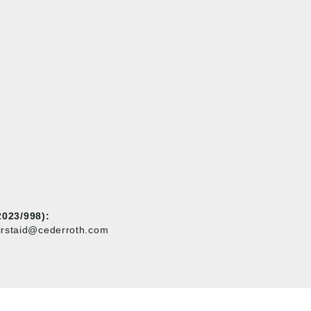
023/998):
firstaid@cederroth.com