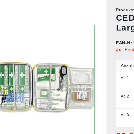
Produk
CED
Lar
EAN-Nr.
Zur Pro
Anzah
Ab
1
Ab
2
Ab
3