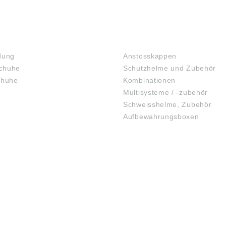
KOPFSCHUTZ
dung
Anstosskappen
chuhe
Schutzhelme und Zubehör
chuhe
Kombinationen
Multisysteme / -zubehör
Schweisshelme, Zubehör
Aufbewahrungsboxen
GEHÖRSCHUTZ
SCHUTZBRILLEN
TOFFE
FAQ