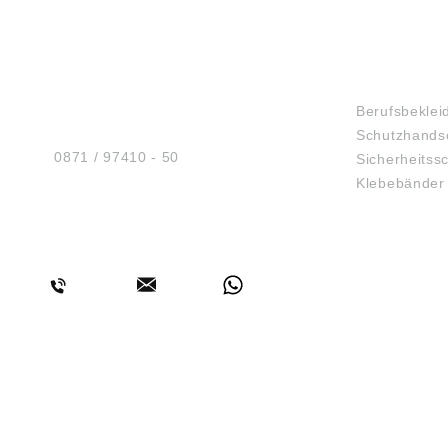
HUG® Technik und
SHOP
Sicherheit GmbH
Berufsbeklei
Am Industriegleis 7
Schutzhands
D-84030 Ergolding
Tel.:
0871 / 97410 - 50
Sicherheitss
Klebebänder
BERATUNG
WERKZEUGE
GEFAHRS