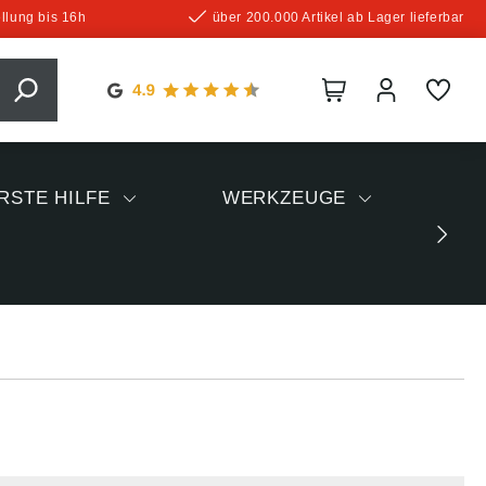
llung bis 16h
über 200.000 Artikel ab Lager lieferbar
RSTE HILFE
WERKZEUGE