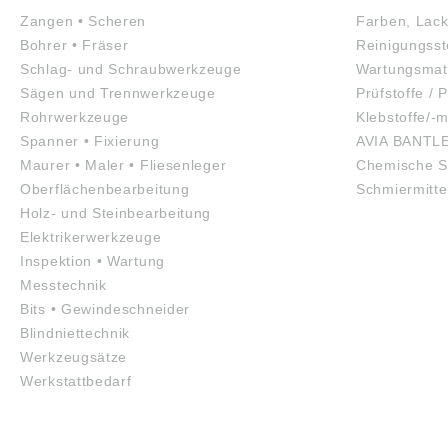
Zangen • Scheren
Farben, Lack
Bohrer • Fräser
Reinigungsst
Schlag- und Schraubwerkzeuge
Wartungsmate
Sägen und Trennwerkzeuge
Prüfstoffe / P
Rohrwerkzeuge
Klebstoffe/-m
Spanner • Fixierung
AVIA BANTL
Maurer • Maler • Fliesenleger
Chemische S
Oberflächenbearbeitung
Schmiermitte
Holz- und Steinbearbeitung
Elektrikerwerkzeuge
Inspektion • Wartung
Messtechnik
Bits • Gewindeschneider
Blindniettechnik
Werkzeugsätze
Werkstattbedarf