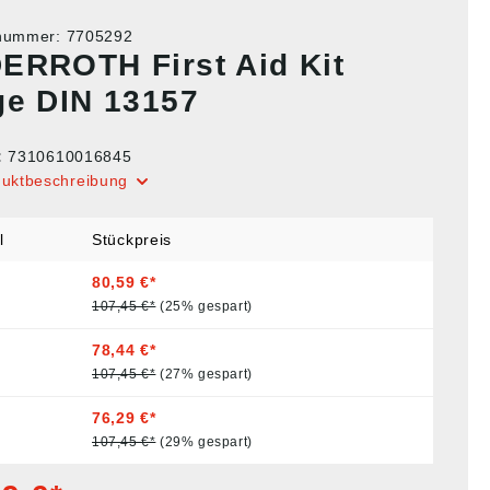
tnummer:
7705292
ERROTH First Aid Kit
ge DIN 13157
:
7310610016845
duktbeschreibung
l
Stückpreis
80,59 €*
107,45 €*
(25% gespart)
78,44 €*
107,45 €*
(27% gespart)
76,29 €*
107,45 €*
(29% gespart)