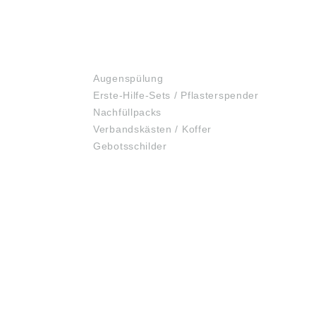
ERSTE HILFE
Augenspülung
Erste-Hilfe-Sets / Pflasterspender
Nachfüllpacks
Verbandskästen / Koffer
Gebotsschilder
RECHTLICHES