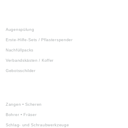
GEHÖRSCHUTZ
SCHUTZBRILLEN
ERSTE HILFE
Augenspülung
Erste-Hilfe-Sets / Pflasterspender
Nachfüllpacks
Verbandskästen / Koffer
Gebotsschilder
WERKZEUGE
Zangen • Scheren
Bohrer • Fräser
Schlag- und Schraubwerkzeuge