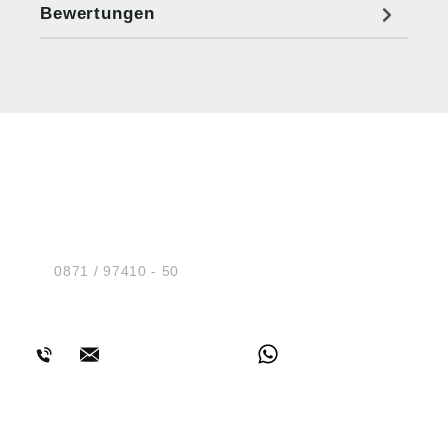
Bewertungen
HUG® Technik und
Sicherheit GmbH
Am Industriegleis 7
D-84030 Ergolding
Tel.:
0871 / 97410 - 50
BERATUNG