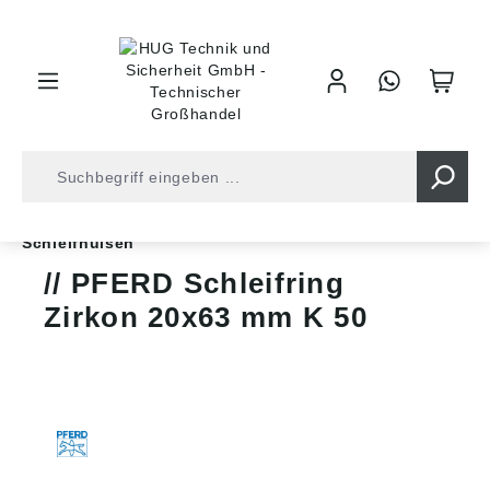
inhalt springen
Oberflächenbearbeitung
Schleifscheiben/-geräte
Schleifhülsen
PFERD Schleifring
Zirkon 20x63 mm K 50