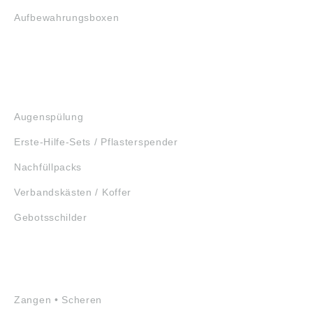
Aufbewahrungsboxen
GEHÖRSCHUTZ
SCHUTZBRILLEN
ERSTE HILFE
Augenspülung
Erste-Hilfe-Sets / Pflasterspender
Nachfüllpacks
Verbandskästen / Koffer
Gebotsschilder
WERKZEUGE
Zangen • Scheren