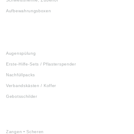
Aufbewahrungsboxen
GEHÖRSCHUTZ
SCHUTZBRILLEN
ERSTE HILFE
Augenspülung
Erste-Hilfe-Sets / Pflasterspender
Nachfüllpacks
Verbandskästen / Koffer
Gebotsschilder
WERKZEUGE
Zangen • Scheren