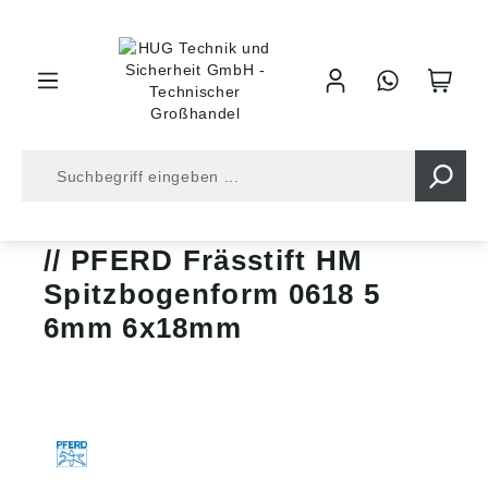
inhalt springen
Bohrer • Fräser
Fräs-/Kleinfrässtifte
PFERD Frässtift HM
Spitzbogenform 0618 5
6mm 6x18mm