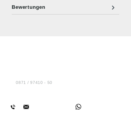
Bewertungen
HUG® Technik und
Sicherheit GmbH
Am Industriegleis 7
D-84030 Ergolding
Tel.:
0871 / 97410 - 50
BERATUNG