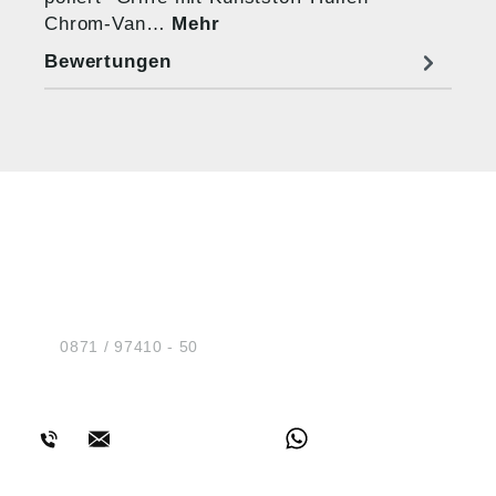
Chrom-Van…
Mehr
Bewertungen
HUG® Technik und
Sicherheit GmbH
Am Industriegleis 7
D-84030 Ergolding
Tel.:
0871 / 97410 - 50
BERATUNG