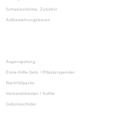
Schweisshelme, Zubehör
Aufbewahrungsboxen
GEHÖRSCHUTZ
SCHUTZBRILLEN
ERSTE HILFE
Augenspülung
Erste-Hilfe-Sets / Pflasterspender
Nachfüllpacks
Verbandskästen / Koffer
Gebotsschilder
WERKZEUGE