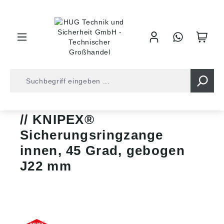
inhalt springen
Zangen • Scheren
Sicherungsringzangen
KNIPEX®
Sicherungsringzange
innen, 45 Grad, gebogen
J22 mm