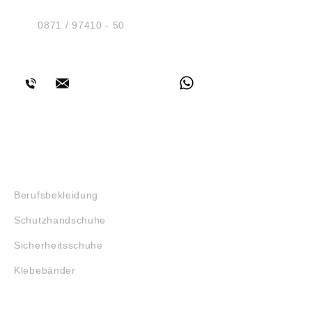
D-84030 Ergolding
Tel.:
0871 / 97410 - 50
BERATUNG
SHOP
Berufsbekleidung
Schutzhandschuhe
Sicherheitsschuhe
Klebebänder